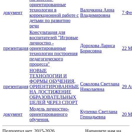
ориентированные
технологии в
Валочкина Анна
документ
7 Фе
коррекционной работе с
Владимировна
детьми по развитию
речи
Консультация для
воспитателей "Игровые
личностно -
Дорохова Лариса
презентация
ориентированные
22 М
Борисовна
технологии построения
педагогического
процесса"
НОВЫЕ
ТЕХНОЛОГИИ И
ФОРМЫ ОБУЧЕНИЯ,
Соколова Светлана
презентация
ОРИЕНТИРОВАННЫЕ
29 А
Николаевна
НА ДОСТИЖЕНИЕ
ОБРАЗОВАТЕЛЬНЫХ
ЦЕЛЕЙ ЧЕРЕЗ СПОРТ
Модель личностно-
Купенко Светлана
документ
ориентированного
20 М
Геннадьевна
обучения.
Педпортал.нет, 2015-2026
Напишите нам на