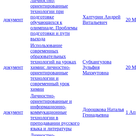
Личностно-
ориентированные
технологии при
подготовке
Халтурин Андрей
документ
20 М
обучающихся к
Витальевич
олимпиаде. Проблемы
подготовки и пути
выхода
Использование
современных
образовательных
технологий на уроках
Субхангулова
документ
химии: личностно-
Зульфия
20 М
ориентированные
Махмутовна
технологии и
современный урок
химии
Личностно-
ориентированные и
информационно-
Дорошкова Наталья
документ
коммукационные
1 Ап
Геннадьевна
технологии в
преподавании русского
языка и литературы
Личностно-