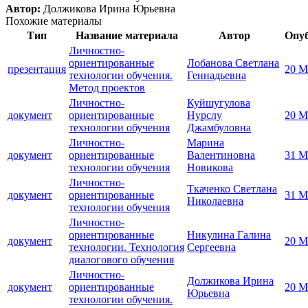
Автор:
Должикова Ирина Юрьевна
Похожие материалы
Тип
Название материала
Автор
Опу
Личностно-
ориентированные
Лобанова Светлана
презентация
20 М
технологии обучения.
Геннадьевна
Метод проектов
Личностно-
Куйшугулова
документ
ориентированные
Нурслу
20 М
технологии обучения
Джамбуловна
Личностно-
Марина
документ
ориентированные
Валентиновна
31 М
технологии обучения
Новикова
Личностно-
Ткаченко Светлана
документ
ориентированные
31 М
Николаевна
технологии обучения
Личностно-
ориентированные
Никулина Галина
документ
20 М
технологии. Технология
Сергеевна
диалогового обучения
Личностно-
Должикова Ирина
документ
ориентированные
20 М
Юрьевна
технологии обучения.