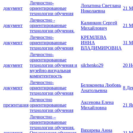
Личностно-
Лопатина Светлана
документ
ориентированные
21 М
Николаевна
технологии обучения
Личностно -
Калинкин Сергей
документ
ориентированные
21 М
Михайлович
технологии обучения.
Личностно-
КРЕМЛЕВА
документ
ориентированные
ИННА
31 М
технологии обучения
ВЛАДИМИРОВНА
Личностно-
ориентированные
документ
технологии обучения и
silchenko29
20 Н
музейно-визуальная
компетентность
Личностно-
Белоконева Любовь
документ
ориентированные
8 Де
Анатольевна
технологии обучения
Личностно
Аксенова Елена
презентация
ориентированные
21 Я
Михайловна
технологии обучения
Личностно –
ориентированные
технологии обучения.
Вяхирева Анна
документ
Организация обучения
31 М