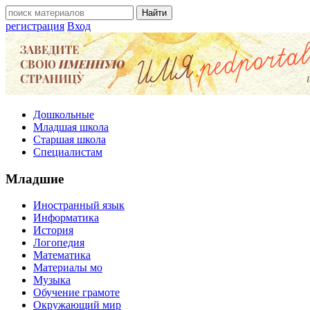
регистрация
Вход
Дошкольные
Младшая школа
Старшая школа
Специалистам
Младшие
Иностранный язык
Информатика
История
Логопедия
Математика
Материалы мо
Музыка
Обучение грамоте
Окружающий мир