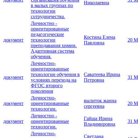
Николаевна
в малых группах по
технологии
сотрудничества.
Личностно -
ориентированные
педагогические
Костина Елена
документ
технологии
20 М
Павловна
преподавания химии.
Адаптивная система
обучения.
Личностно-
ориентированные
технологии обучения в
Саватеева Ирина
документ
31 М
условиях перехода на
Петровна
ФГОС второго
поколения
Личностно-
вылиток жанна
документ
ориентированные
20 М
сергеевна
технологии.
Личностно -
Гайша Ирина
документ
ориентированные
31 М
Владимировна
технологии.
Личностно-
Светлана