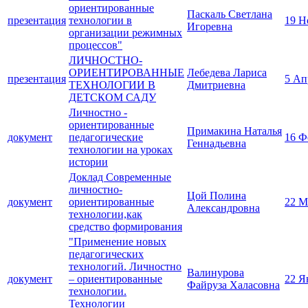
ориентированные
Паскаль Светлана
презентация
технологии в
19 Н
Игоревна
организации режимных
процессов"
ЛИЧНОСТНО-
ОРИЕНТИРОВАННЫЕ
Лебедева Лариса
презентация
5 Ап
ТЕХНОЛОГИИ В
Дмитриевна
ДЕТСКОМ САДУ
Личностно -
ориентированные
Примакина Наталья
документ
педагогические
16 Ф
Геннадьевна
технологии на уроках
истории
Доклад Современные
личностно-
Цой Полина
документ
ориентированные
22 М
Александровна
технологии,как
средство формирования
"Применение новых
педагогических
технологий. Личностно
Валинурова
документ
– ориентированные
22 Я
Файруза Халасовна
технологии.
Технологии