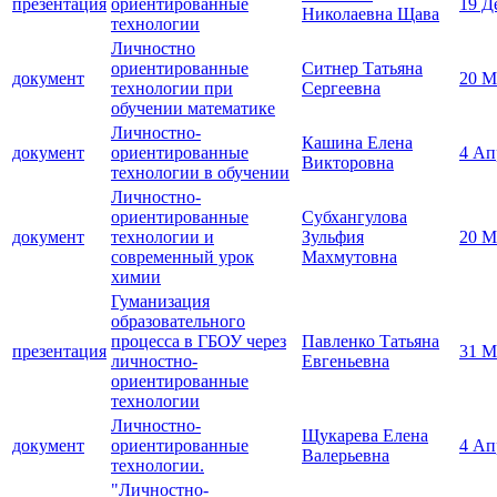
презентация
ориентированные
19 Д
Николаевна Щава
технологии
Личностно
ориентированные
Ситнер Татьяна
документ
20 М
технологии при
Сергеевна
обучении математике
Личностно-
Кашина Елена
документ
ориентированные
4 Ап
Викторовна
технологии в обучении
Личностно-
ориентированные
Субхангулова
документ
технологии и
Зульфия
20 М
современный урок
Махмутовна
химии
Гуманизация
образовательного
процесса в ГБОУ через
Павленко Татьяна
презентация
31 М
личностно-
Евгеньевна
ориентированные
технологии
Личностно-
Щукарева Елена
документ
ориентированные
4 Ап
Валерьевна
технологии.
"Личностно-