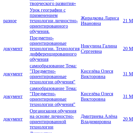
творческого развития»
Урок географии с
применением
Жирадкова Лариса
разное
технологии личностно-
21 М
Ивановна
ориентированного
обучения.
Предметно-
ориентированные
Никулина Галина
документ
технологии. Технология
20 М
Сергеевна
дифференцированного
обучения
самообразование Тема:
"Предметно-
Киселёва Олеся
документ
31 М
ориентированные
Викторовна
технологии обучения"
самообразование Тема:
"Предметно-
Киселёва Олеся
документ
31 М
ориентированные
Викторовна
технологии обучения"
Организация обучения
на основе личностно-
Дмитриева Алёна
документ
20 М
ориентированной
Владимировна
технологии