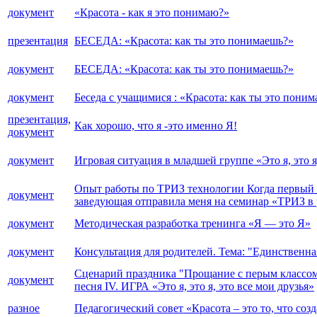
документ
«Красота - как я это понимаю?»
презентация
БЕСЕДА: «Красота: как ты это понимаешь?»
документ
БЕСЕДА: «Красота: как ты это понимаешь?»
документ
Беседа с учащимися : «Красота: как ты это пони
презентация,
Как хорошо, что я -это именно Я!
документ
документ
Игровая ситуация в младшей группе «Это я, это я
Опыт работы по ТРИЗ технологии Когда первый ра
документ
заведующая отправила меня на семинар «ТРИЗ в р
документ
Методическая разработка тренинга «Я — это Я»
документ
Консультация для родителей. Тема: "Единственная
Сценарий праздника "Прощание с перым классом" 
документ
песня IV. ИГРА «Это я, это я, это все мои друзья»
разное
Педагогический совет «Красота – это то, что соз