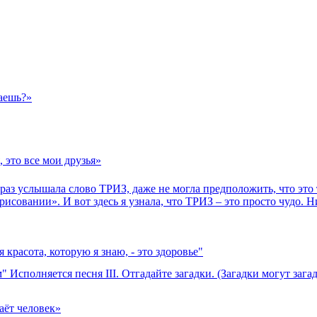
маешь?»
, это все мои друзья»
з услышала слово ТРИЗ, даже не могла предположить, что это т
исовании». И вот здесь я узнала, что ТРИЗ – это просто чудо. Н
 красота, которую я знаю, - это здоровье"
Исполняется песня III. Отгадайте загадки. (Загадки могут зага
даёт человек»