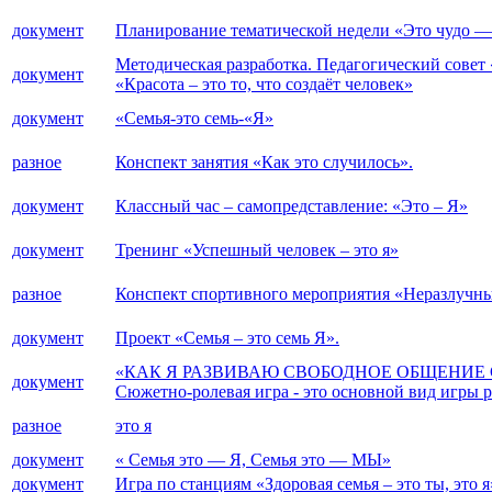
документ
Планирование тематической недели «Это чудо —
Методическая разработка. Педагогический совет 
документ
«Красота – это то, что создаёт человек»
документ
«Семья-это семь-«Я»
разное
Конспект занятия «Как это случилось».
документ
Классный час – самопредставление: «Это – Я»
документ
Тренинг «Успешный человек – это я»
разное
Конспект спортивного мероприятия «Неразлучные
документ
Проект «Семья – это семь Я».
«КАК Я РАЗВИВАЮ СВОБОДНОЕ ОБЩЕНИ
документ
Сюжетно-ролевая игра - это основной вид игр
разное
это я
документ
« Семья это — Я, Семья это — МЫ»
документ
Игра по станциям «Здоровая семья – это ты, это я