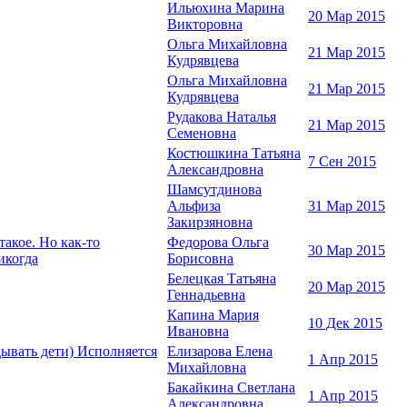
Ильюхина Марина
20 Мар 2015
Викторовна
Ольга Михайловна
21 Мар 2015
Кудрявцева
Ольга Михайловна
21 Мар 2015
Кудрявцева
Рудакова Наталья
21 Мар 2015
Семеновна
Костюшкина Татьяна
7 Сен 2015
Александровна
Шамсутдинова
Альфиза
31 Мар 2015
Закирзяновна
акое. Но как-то
Федорова Ольга
30 Мар 2015
икогда
Борисовна
Белецкая Татьяна
20 Мар 2015
Геннадьевна
Капина Мария
10 Дек 2015
Ивановна
дывать дети) Исполняется
Елизарова Елена
1 Апр 2015
Михайловна
Бакайкина Светлана
1 Апр 2015
Александровна