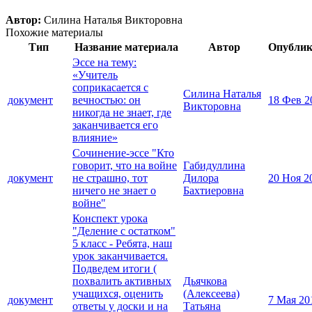
Автор:
Силина Наталья Викторовна
Похожие материалы
Тип
Название материала
Автор
Опублик
Эссе на тему:
«Учитель
соприкасается с
Силина Наталья
документ
вечностью: он
18 Фев 2
Викторовна
никогда не знает, где
заканчивается его
влияние»
Сочинение-эссе "Кто
говорит, что на войне
Габидуллина
документ
не страшно, тот
Дилора
20 Ноя 2
ничего не знает о
Бахтиеровна
войне"
Конспект урока
"Деление с остатком"
5 класс - Ребята, наш
урок заканчивается.
Подведем итоги (
похвалить активных
Дьячкова
учащихся, оценить
(Алексеева)
документ
7 Мая 20
ответы у доски и на
Татьяна