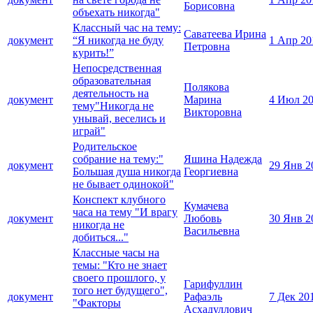
Борисовна
объехать никогда"
Классный час на тему:
Саватеева Ирина
документ
“Я никогда не буду
1 Апр 20
Петровна
курить!”
Непосредственная
образовательная
Полякова
деятельность на
документ
Марина
4 Июл 2
тему"Никогда не
Викторовна
унывай, веселись и
играй"
Родительское
собрание на тему:"
Яшина Надежда
документ
29 Янв 2
Большая душа никогда
Георгиевна
не бывает одинокой"
Конспект клубного
Кумачева
часа на тему "И врагу
документ
Любовь
30 Янв 2
никогда не
Васильевна
добиться..."
Классные часы на
темы: "Кто не знает
своего прошлого, у
Гарифуллин
того нет будущего",
документ
Рафаэль
7 Дек 20
"Факторы
Асхадуллович