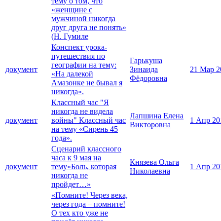
тему о том, что
«женщине с
мужчиной никогда
друг друга не понять»
(Н. Гумиле
Конспект урока-
путешествия по
Гарькуша
географии на тему:
документ
Зинаида
21 Мар 2
«На далекой
Фёдоровна
Амазонке не бывал я
никогда».
Классный час "Я
никогда не видела
Лапшина Елена
документ
войны" Классный час
1 Апр 20
Викторовна
на тему «Сирень 45
года».
Сценарий классного
часа к 9 мая на
Князева Ольга
документ
тему«Боль, которая
1 Апр 20
Николаевна
никогда не
пройдет…»
«Помните! Через века,
через года – помните!
О тех кто уже не