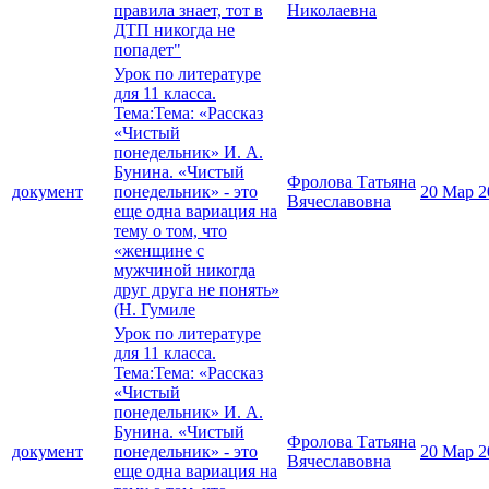
правила знает, тот в
Николаевна
ДТП никогда не
попадет"
Урок по литературе
для 11 класса.
Тема:Тема: «Рассказ
«Чистый
понедельник» И. А.
Бунина. «Чистый
Фролова Татьяна
документ
понедельник» - это
20 Мар 2
Вячеславовна
еще одна вариация на
тему о том, что
«женщине с
мужчиной никогда
друг друга не понять»
(Н. Гумиле
Урок по литературе
для 11 класса.
Тема:Тема: «Рассказ
«Чистый
понедельник» И. А.
Бунина. «Чистый
Фролова Татьяна
документ
понедельник» - это
20 Мар 2
Вячеславовна
еще одна вариация на