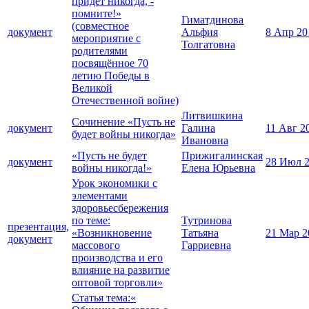
придёт никогда, -
помните!»
Гиматдинова
(совместное
документ
Альфия
8 Апр 20
мероприятие с
Толгатовна
родителями
посвящённое 70
летию Победы в
Великой
Отечественной войне)
Литвишкина
Сочинение «Пусть не
документ
Галина
11 Авг 2
будет войны никогда»
Ивановна
«Пусть не будет
Прижигалинская
документ
28 Июл 
войны никогда!»
Елена Юрьевна
Урок экономики с
элементами
здоровьесбережения
по теме:
Тутринова
презентация,
«Возникновение
Татьяна
21 Мар 2
документ
массового
Гарриевна
производства и его
влияние на развитие
оптовой торговли»
Статья тема:«