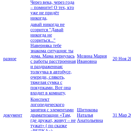
Через века, через года
– помните! О тех, кто
уже не придёт
никогда,
давай никогда не
ссорится "Давай
никогда не
ссориться..."
Наверняка тебе
знакома ситуация: ты
дома. Мама вернулась
Мозина Мария
разное
20 Ноя 2
с работы расстроенная
Ивановна
и раздраженная:
толкучка в автобусе,
очереди, слякоть,
тяжелая сумка с
покупками. Вот она
входит в комнату,
Конспект
логопедического
занятия с элементами
Шитикова
документ
драматизации «Там,
Наталья
31 Мар 2
где дружат, живут – не
Анатольевна
тужат» ( по сказке
«РЕПКА»)