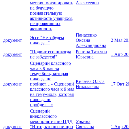
местах, мотивировать
Алексеевна
на будущую
познавательную
активность учащихся,
не проявивших
активность
Панасенко
Эссе "Не забудем
документ
Оксана
2 Мая 20
никогда.."
Александровна
"Подвиг его никогда
Репина Татьяна
документ
1 Апр 20
не забудется!"
Юрьевна
Сценарий классного
часа к 9 мая на
тему«Боль, которая
никогда не
Князева Ольга
документ
пройдет…» Сценарий
17 Окт 2
Николаевна
классного часа к 9 мая
на тему«Боль, которая
никогда не
пройдет…»
Сценарий
внеклассного
мероприятия по ПДД
Уркина
документ
"И тот, кто песни про
Светлана
1 Апр 20