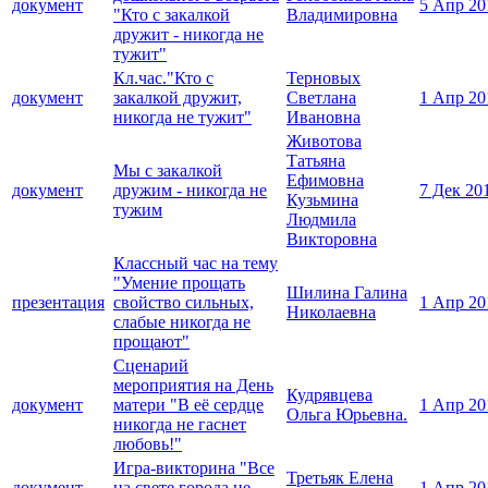
документ
5 Апр 20
"Кто с закалкой
Владимировна
дружит - никогда не
тужит"
Кл.час."Кто с
Терновых
документ
закалкой дружит,
Светлана
1 Апр 20
никогда не тужит"
Ивановна
Животова
Татьяна
Мы с закалкой
Ефимовна
документ
дружим - никогда не
7 Дек 20
Кузьмина
тужим
Людмила
Викторовна
Классный час на тему
"Умение прощать
Шилина Галина
презентация
свойство сильных,
1 Апр 20
Николаевна
слабые никогда не
прощают"
Сценарий
мероприятия на День
Кудрявцева
документ
матери "В её сердце
1 Апр 20
Ольга Юрьевна.
никогда не гаснет
любовь!"
Игра-викторина "Все
Третьяк Елена
документ
на свете города не
1 Апр 20