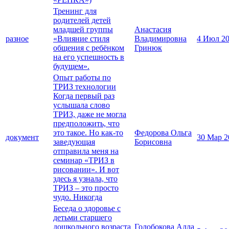
Тренинг для
родителей детей
младшей группы
Анастасия
разное
«Влияние стиля
Владимировна
4 Июл 2
общения с ребёнком
Гринюк
на его успешность в
будущем».
Опыт работы по
ТРИЗ технологии
Когда первый раз
услышала слово
ТРИЗ, даже не могла
предположить, что
это такое. Но как-то
Федорова Ольга
документ
30 Мар 2
заведующая
Борисовна
отправила меня на
семинар «ТРИЗ в
рисовании». И вот
здесь я узнала, что
ТРИЗ – это просто
чудо. Никогда
Беседа о здоровье с
детьми старшего
дошкольного возраста
Голобокова Алла