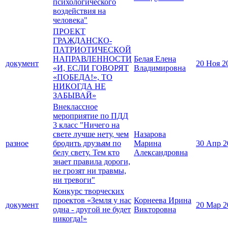
психологического
воздействия на
человека"
ПРОЕКТ
ГРАЖДАНСКО-
ПАТРИОТИЧЕСКОЙ
НАПРАВЛЕННОСТИ
Белая Елена
документ
20 Ноя 2
«И, ЕСЛИ ГОВОРЯТ
Владимировна
«ПОБЕДА!», ТО
НИКОГДА НЕ
ЗАБЫВАЙ»
Внеклассное
мероприятие по ПДД
3 класс "Ничего на
свете лучше нету, чем
Назарова
разное
бродить друзьям по
Марина
30 Апр 2
белу свету. Тем кто
Александровна
знает правила дороги,
не грозят ни травмы,
ни тревоги"
Конкурс творческих
проектов «Земля у нас
Корнеева Ирина
документ
20 Мар 2
одна - другой не будет
Викторовна
никогда!»