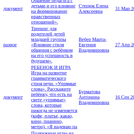
Общение педагога с
детьми и его влияние
Стецюк Елена
документ
31 Мар 2
на формирование
Алексеевна
нравственных
отношений».
Тренинг для
родителей детей
младшей группы
Вебер Марта-
разное
«Влияние стиля
Евгения
27 Апр 2
общения с ребёнком
Владимировна
на его успешность в
будущем».
РЕБЕНОК И ИГРА
Игра на развитие
грамматического
строя речи. «Упрямые
слова». Расскажите
Бурматова
ребёнку, что есть на
документ
Антонина
16 Сен 2
свете «упрямые»
Владимировна
слова, которые
никогда не изменяется
(кофе, платье, какао,
кино, пианино,
метро). «Я надеваю па
Подвижные игры на