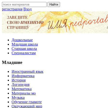
регистрация
Вход
Дошкольные
Младшая школа
Старшая школа
Специалистам
Младшие
Иностранный язык
Информатика
История
Логопедия
Математика
Материалы мо
Музыка
Обучение грамоте
Окружающий мир