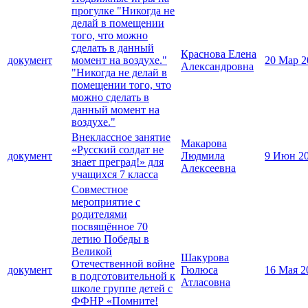
прогулке "Никогда не
делай в помещении
того, что можно
сделать в данный
Краснова Елена
документ
момент на воздухе."
20 Мар 2
Александровна
"Никогда не делай в
помещении того, что
можно сделать в
данный момент на
воздухе."
Внеклассное занятие
Макарова
«Русский солдат не
документ
Людмила
9 Июн 2
знает преград!» для
Алексеевна
учащихся 7 класса
Совместное
мероприятие с
родителями
посвящённое 70
летию Победы в
Великой
Шакурова
Отечественной войне
документ
Гюлюса
16 Мая 2
в подготовительной к
Атласовна
школе группе детей с
ФФНР «Помните!