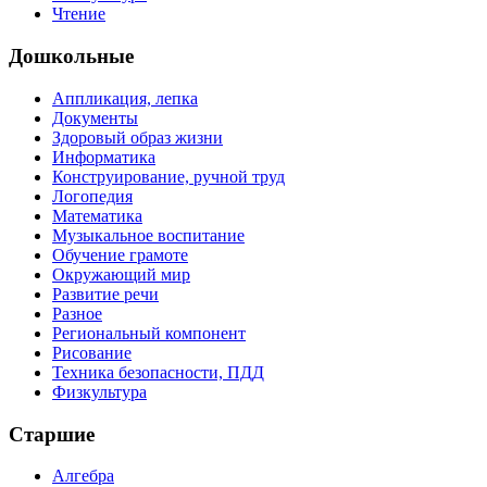
Чтение
Дошкольные
Аппликация, лепка
Документы
Здоровый образ жизни
Информатика
Конструирование, ручной труд
Логопедия
Математика
Музыкальное воспитание
Обучение грамоте
Окружающий мир
Развитие речи
Разное
Региональный компонент
Рисование
Техника безопасности, ПДД
Физкультура
Старшие
Алгебра