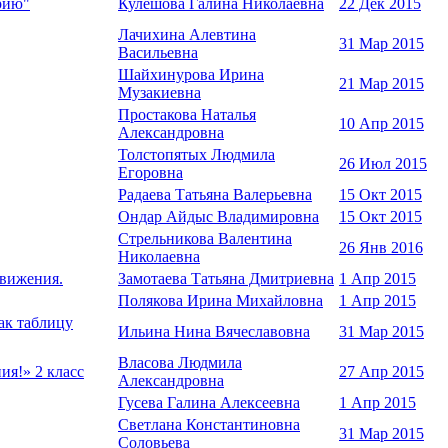
рию"
Кулешова Галина Николаевна
22 Дек 2015
Лачихина Алевтина
31 Мар 2015
Васильевна
Шайхинурова Ирина
21 Мар 2015
Музакиевна
Простакова Наталья
10 Апр 2015
Александровна
Толстопятых Людмила
26 Июл 2015
Егоровна
Радаева Татьяна Валерьевна
15 Окт 2015
Ондар Айдыс Владимировна
15 Окт 2015
Стрельникова Валентина
26 Янв 2016
Николаевна
движения.
Замотаева Татьяна Дмитриевна
1 Апр 2015
Полякова Ирина Михайловна
1 Апр 2015
ак таблицу
Ильина Нина Вячеславовна
31 Мар 2015
Власова Людмила
я!» 2 класс
27 Апр 2015
Александровна
Гусева Галина Алексеевна
1 Апр 2015
Светлана Константиновна
31 Мар 2015
Соловьева