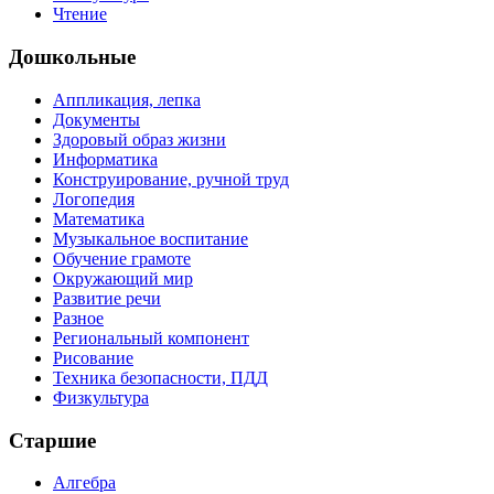
Чтение
Дошкольные
Аппликация, лепка
Документы
Здоровый образ жизни
Информатика
Конструирование, ручной труд
Логопедия
Математика
Музыкальное воспитание
Обучение грамоте
Окружающий мир
Развитие речи
Разное
Региональный компонент
Рисование
Техника безопасности, ПДД
Физкультура
Старшие
Алгебра