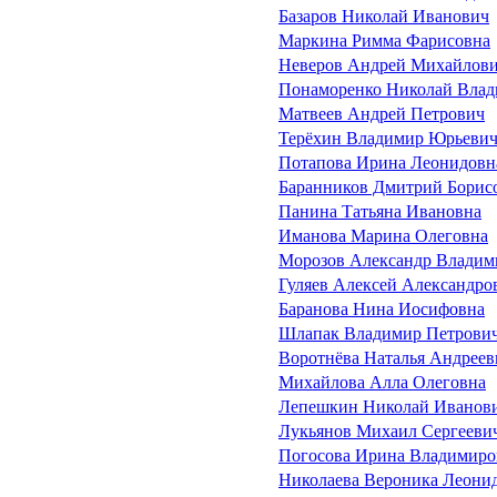
Базаров Николай Иванович
Маркина Римма Фарисовна
Неверов Андрей Михайлов
Понаморенко Николай Вла
Матвеев Андрей Петрович
Терёхин Владимир Юрьеви
Потапова Ирина Леонидовн
Баранников Дмитрий Борис
Панина Татьяна Ивановна
Иманова Марина Олеговна
Морозов Александр Владим
Гуляев Алексей Александро
Баранова Нина Иосифовна
Шлапак Владимир Петрови
Воротнёва Наталья Андреев
Михайлова Алла Олеговна
Лепешкин Николай Иванов
Лукьянов Михаил Сергееви
Погосова Ирина Владимиро
Николаева Вероника Леони