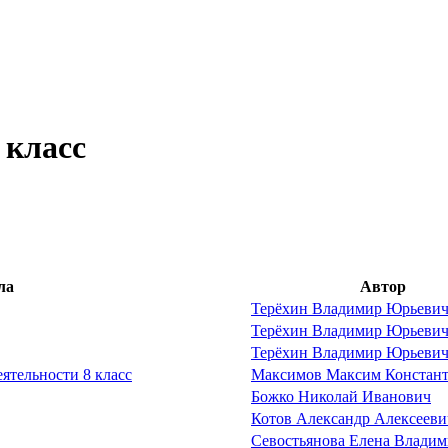
 класс
ла
Автор
Терёхин Владимир Юрьеви
Терёхин Владимир Юрьеви
Терёхин Владимир Юрьеви
ятельности 8 класс
Максимов Максим Констан
Божко Николай Иванович
Котов Александр Алексееви
Севостьянова Елена Влади