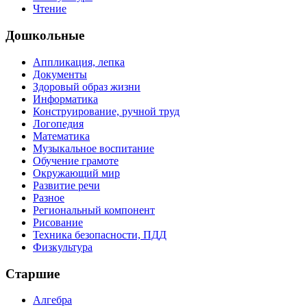
Чтение
Дошкольные
Аппликация, лепка
Документы
Здоровый образ жизни
Информатика
Конструирование, ручной труд
Логопедия
Математика
Музыкальное воспитание
Обучение грамоте
Окружающий мир
Развитие речи
Разное
Региональный компонент
Рисование
Техника безопасности, ПДД
Физкультура
Старшие
Алгебра