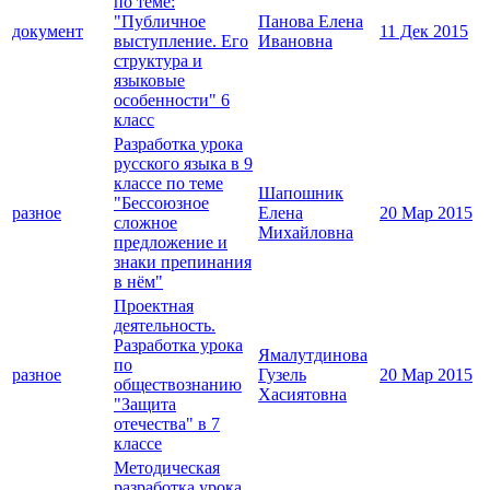
по теме:
"Публичное
Панова Елена
документ
11 Дек 2015
выступление. Его
Ивановна
структура и
языковые
особенности" 6
класс
Разработка урока
русского языка в 9
классе по теме
Шапошник
"Бессоюзное
разное
Елена
20 Мар 2015
сложное
Михайловна
предложение и
знаки препинания
в нём"
Проектная
деятельность.
Разработка урока
Ямалутдинова
по
разное
Гузель
20 Мар 2015
обществознанию
Хасиятовна
"Защита
отечества" в 7
классе
Методическая
разработка урока