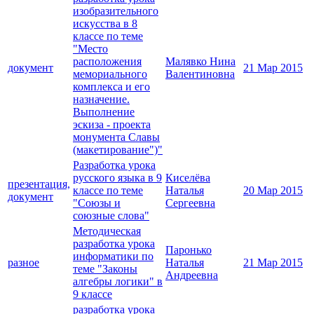
изобразительного
искусства в 8
классе по теме
"Место
расположения
Малявко Нина
документ
21 Мар 2015
мемориального
Валентиновна
комплекса и его
назначение.
Выполнение
эскиза - проекта
монумента Славы
(макетирование")"
Разработка урока
русского языка в 9
Киселёва
презентация,
классе по теме
Наталья
20 Мар 2015
документ
"Союзы и
Сергеевна
союзные слова"
Методическая
разработка урока
Паронько
информатики по
разное
Наталья
21 Мар 2015
теме "Законы
Андреевна
алгебры логики" в
9 классе
разработка урока