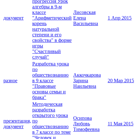
прогрессия Урок
алгебры в 9-м
классе
Лисовская
документ
"Арифметический
Елена
1 Апр 2015
корень
Васильевна
натуральной
степени и его
свойства" в форме
игры
"Счастливый
случай"
Разработка урока
по
обществознанию
Аккочкарова
разное
в 9 классе
Зарина
20 Мар 2015
"Правовые
Наильевна
основы семьи и
брака"
Методическая
разработка
открытого урока
Осипова
презентация,
по
Любовь
11 Мая 2015
документ
обществознанию
Тимофеевна
в 7 классе по теме
"Человек и