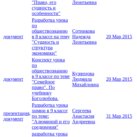
"Право, его
Леонтьевна
сущность и
особенности"
Разработка урока
по
обществознанию
Сотникова
документ
в 8 классе на тему
Надежда
20 Мар 2015
"Сущность и
Леонтьевна
структура
экономики"
Конспект урока
по
обществознанию
Кузнецова
в 9 классе по теме
документ
Людмила
20 Мар 2015
"Семейное
Михайловна
право". По
учебнику
Боголюбова.
Разработка урока
химии в 9 классе
Сергеева
презентация,
по теме:
Анастасия
31 Мар 2015
документ
"Алюминий и его
Андреевна
соединения"
разработка урока