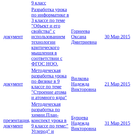
9 класс
Разработка урока
по информатике в
3 классе по теме
"Объект и его
свойства" с
Горнеева
документ
использованием
Оксана
30 Мар 2015
технологии
Дмитриевна
критического
мышления в
соответствии с
ФГОС НОО.
Методическая
разработка урока
Вилкова
по физике в 9
документ
Надежда
21 Мар 2015
классе по теме
Викторовна
"Строение атома
и атомного ядра"
Методическая
разработка по
химии.План-
Бурцева
презентация,
конспект урока в
Надежда
31 Мар 2015
документ
9 классе по теме:"
Викторовна
Углерод" и