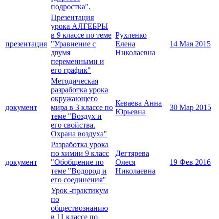
подростка".
Презентация
урока АЛГЕБРЫ
в 9 классе по теме
Рухленко
презентация
"Уравнение с
Елена
14 Мая 2015
двумя
Николаевна
переменными и
его график"
Методическая
разработка урока
окружающего
Кеваева Анна
документ
мира в 3 классе по
30 Мар 2015
Юрьевна
теме "Воздух и
его свойства.
Охрана воздуха"
Разработка урока
по химии 9 класс
Дегтярева
документ
"Обобщение по
Олеся
19 Фев 2016
теме "Водород и
Николаевна
его соединения"
Урок -практикум
по
обществознанию
в 11 классе по