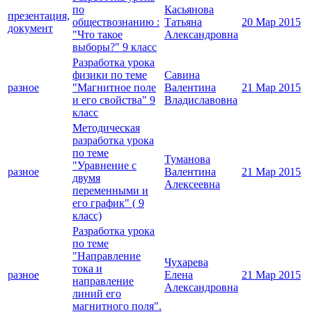
по
Касьянова
презентация,
обществознанию :
Татьяна
20 Мар 2015
документ
"Что такое
Александровна
выборы?" 9 класс
Разработка урока
физики по теме
Савина
разное
"Магнитное поле
Валентина
21 Мар 2015
и его свойства" 9
Владиславовна
класс
Методическая
разработка урока
по теме
Туманова
"Уравнение с
разное
Валентина
21 Мар 2015
двумя
Алексеевна
переменными и
его график" ( 9
класс)
Разработка урока
по теме
"Направление
Чухарева
тока и
разное
Елена
21 Мар 2015
направление
Александровна
линий его
магнитного поля".