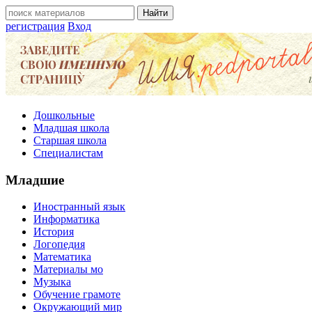
регистрация
Вход
Дошкольные
Младшая школа
Старшая школа
Специалистам
Младшие
Иностранный язык
Информатика
История
Логопедия
Математика
Материалы мо
Музыка
Обучение грамоте
Окружающий мир