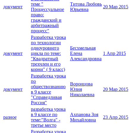
теме "
Титова Любовь
документ
20 Мар 2015
Процессуальное
Юрьевна
право:
гражданский и
арбитражный
процесс"
Разработка урока
по технологии
одноуровнего
Бесхмельная
документ
цикла по теме:
Елена
1 Апр 2015
"Квадратный
Александровна
трехчлен и его
корни" ( 9 класс)
Разработка урока
по
Воронцова
обществознанию
документ
Юлия
20 Мар 2015
в 9 классе
Николаевна
"Справедливая
Россия"
разработка урока
в 9 классе по
Ахпанова Зоя
разное
23 Апр 2015
теме:"Волга" -
Михайловна
третье место
Разработка урока