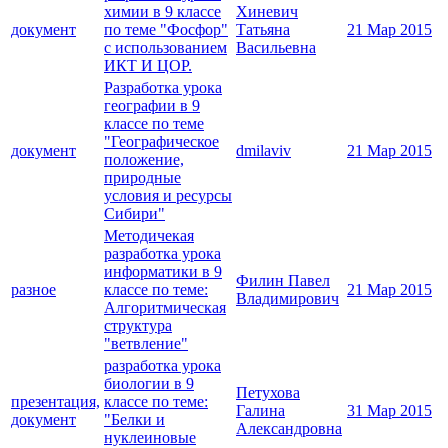
химии в 9 классе
Хиневич
документ
по теме "Фосфор"
Татьяна
21 Мар 2015
с использованием
Васильевна
ИКТ И ЦОР.
Разработка урока
географии в 9
классе по теме
"Географическое
документ
dmilaviv
21 Мар 2015
положение,
природные
условия и ресурсы
Сибири"
Методичекая
разработка урока
информатики в 9
Филин Павел
разное
классе по теме:
21 Мар 2015
Владимирович
Алгоритмическая
структура
"ветвление"
разработка урока
биологии в 9
Петухова
презентация,
классе по теме:
Галина
31 Мар 2015
документ
"Белки и
Александровна
нуклеиновые