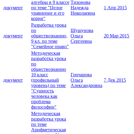
алгебры в 9 классе
Тихонова
документ
по теме "Целое
Надежда
1 Апр 2015
уравнение и его
Николаевна
корни"
Разработка урока
по
Шушунова
документ
обществознанию,
Ольга
20 Мар 2015
9 кл. по теме
Сергеевна
"Семейное право"
Методическая
разработка урока
по
обществознанию
10 класс
Гончарова
документ
(профильный
Ольга
7 Дек 2015
уровень) по теме
Александровна
"Сущность
человека как
проблема
философии"
Методическая
разработка урока
по теме
Арифметическая