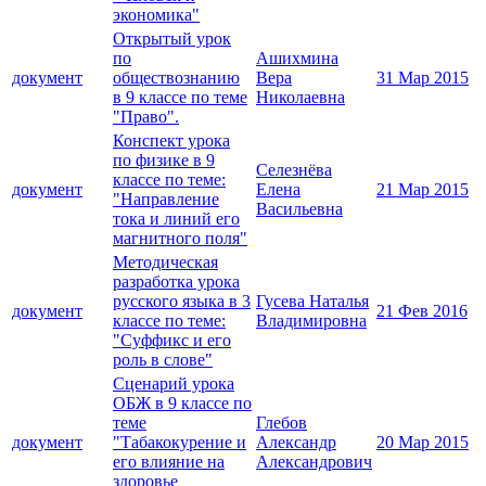
экономика"
Открытый урок
по
Ашихмина
документ
обществознанию
Вера
31 Мар 2015
в 9 классе по теме
Николаевна
"Право".
Конспект урока
по физике в 9
Селезнёва
классе по теме:
документ
Елена
21 Мар 2015
"Направление
Васильевна
тока и линий его
магнитного поля"
Методическая
разработка урока
русского языка в 3
Гусева Наталья
документ
21 Фев 2016
классе по теме:
Владимировна
"Суффикс и его
роль в слове"
Сценарий урока
ОБЖ в 9 классе по
теме
Глебов
документ
"Табакокурение и
Александр
20 Мар 2015
его влияние на
Александрович
здоровье