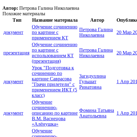
Автор:
Петрова Галина Николаевна
Похожие материалы
Тип
Название материала
Автор
Опублик
Обучение сочинению
Петрова Галина
документ
по картине с
20 Мар 2
Николаевна
применением КТ
Обучение сочинению
по картине с
Петрова Галина
презентация
20 Мар 2
использованием КТ
Николаевна
(презентация)
Урок "Подготовка к
сочинению по
Загидуллина
картине Саврасова
документ
Гульшат
1 Апр 20
"Грачи прилетели" с
Ринатовна
применением ИКТ (5
класс)
Обучение
сочинению-
Фомина Татьяна
документ
описанию по картине
1 Апр 20
Анатольевна
В.М. Васнецова
«Алёнушка»
Обучение
сочинению-