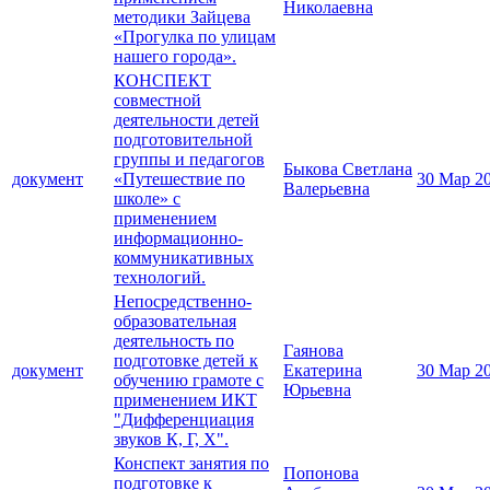
Николаевна
методики Зайцева
«Прогулка по улицам
нашего города».
КОНСПЕКТ
совместной
деятельности детей
подготовительной
группы и педагогов
Быкова Светлана
документ
«Путешествие по
30 Мар 2
Валерьевна
школе» с
применением
информационно-
коммуникативных
технологий.
Непосредственно-
образовательная
деятельность по
Гаянова
подготовке детей к
документ
Екатерина
30 Мар 2
обучению грамоте с
Юрьевна
применением ИКТ
"Дифференциация
звуков К, Г, Х".
Конспект занятия по
Попонова
подготовке к