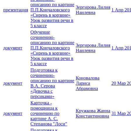
описанию по картине
Зергирова Лилия
презентация
П.П.Кончаловского
1 Апр 20
Наилевна
«Сирень в корзине»
Урок развития речи в
5 классе
Обучение
сочинению-
описанию по картине
Зергирова Лилия
документ
П.П.Кончаловского
1 Апр 20
Наилевна
«Сирень в корзине»
Урок развития речи в
5 классе
Подготовка к
сочинению-
Коновалова
описанию по картине
документ
Лариса
20 Мар 2
В.А. Серова
Абрамовна
«Девочка с
персиками»
Карточка -
помощница к
Кружкова Жанна
документ
сочинению по
31 Мар 2
Константиновна
картине А. С.
Степанова "Лоси"
Подготовка к