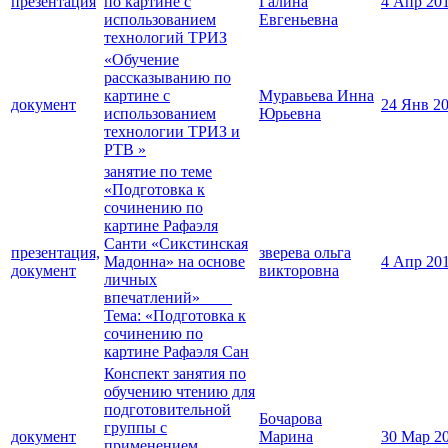
презентация
по картине с
Галина
4 Апр 20
использованием
Евгеньевна
технологий ТРИЗ
«Обучение
рассказыванию по
картине с
Муравьева Инна
документ
24 Янв 2
использованием
Юрьевна
технологии ТРИЗ и
РТВ »
занятие по теме
«Подготовка к
сочинению по
картине Рафаэля
Санти «Сикстинская
презентация,
зверева ольга
Мадонна» на основе
4 Апр 20
документ
викторовна
личных
впечатлений»
Тема: «Подготовка к
сочинению по
картине Рафаэля Сан
Конспект занятия по
обучению чтению для
подготовительной
Бочарова
группы с
документ
Марина
30 Мар 2
применением