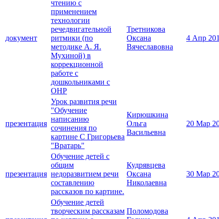
чтению с
применением
технологии
речедвигательной
Третникова
документ
ритмики (по
Оксана
4 Апр 20
методике А. Я.
Вячеславовна
Мухиной) в
коррекционной
работе с
дошкольниками с
ОНР
Урок развития речи
"Обучение
Кирюшкина
написанию
презентация
Ольга
20 Мар 2
сочинения по
Васильевна
картине С Григорьева
"Вратарь"
Обучение детей с
общим
Кудрявцева
презентация
недоразвитием речи
Оксана
30 Мар 2
составлению
Николаевна
рассказов по картине.
Обучение детей
творческим рассказам
Поломодова