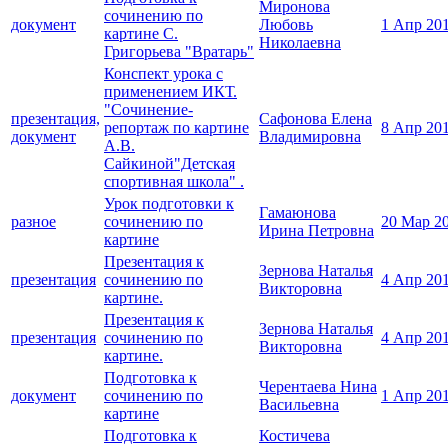
Миронова
сочинению по
документ
Любовь
1 Апр 20
картине С.
Николаевна
Григорьева "Вратарь"
Конспект урока с
применением ИКТ.
"Сочинение-
презентация,
Сафонова Елена
репортаж по картине
8 Апр 20
документ
Владимировна
А.В.
Сайкиной"Детская
спортивная школа" .
Урок подготовки к
Гамаюнова
разное
сочинению по
20 Мар 2
Ирина Петровна
картине
Презентация к
Зернова Наталья
презентация
сочинению по
4 Апр 20
Викторовна
картине.
Презентация к
Зернова Наталья
презентация
сочинению по
4 Апр 20
Викторовна
картине.
Подготовка к
Черентаева Нина
документ
сочинению по
1 Апр 20
Васильевна
картине
Подготовка к
Костичева