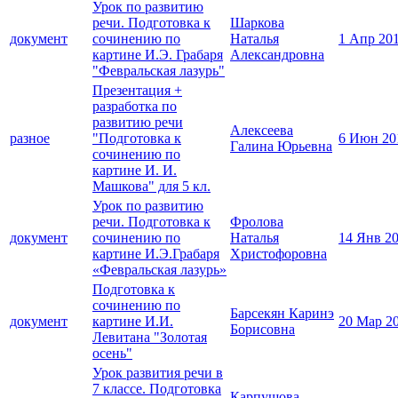
Урок по развитию
речи. Подготовка к
Шаркова
документ
сочинению по
Наталья
1 Апр 20
картине И.Э. Грабаря
Александровна
"Февральская лазурь"
Презентация +
разработка по
развитию речи
Алексеева
разное
"Подготовка к
6 Июн 20
Галина Юрьевна
сочинению по
картине И. И.
Машкова" для 5 кл.
Урок по развитию
речи. Подготовка к
Фролова
документ
сочинению по
Наталья
14 Янв 2
картине И.Э.Грабаря
Христофоровна
«Февральская лазурь»
Подготовка к
сочинению по
Барсекян Каринэ
документ
картине И.И.
20 Мар 2
Борисовна
Левитана "Золотая
осень"
Урок развития речи в
7 классе. Подготовка
Карпушова