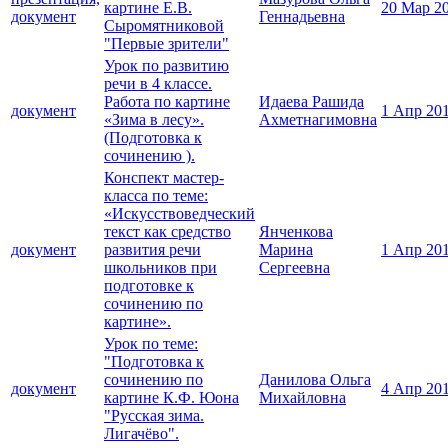
картине Е.В.
20 Мар 2
документ
Геннадьевна
Сыромятниковой
"Первые зрители"
Урок по развитию
речи в 4 классе.
Работа по картине
Идаева Рашида
документ
1 Апр 20
«Зима в лесу».
Ахметнагимовна
(Подготовка к
сочинению ).
Конспект мастер-
класса по теме:
«Искусствоведческий
текст как средство
Янченкова
документ
развития речи
Марина
1 Апр 20
школьников при
Сергеевна
подготовке к
сочинению по
картине».
Урок по теме:
"Подготовка к
сочинению по
Данилова Ольга
документ
4 Апр 20
картине К.Ф. Юона
Михайловна
"Русская зима.
Лигачёво".