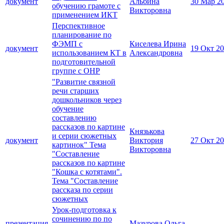
документ
Альбина
30 Мар 2
обучению грамоте с
Викторовна
применением ИКТ
Перспективное
планирование по
ФЭМП с
Киселева Ирина
документ
19 Окт 2
использованием КТ в
Александровна
подготовительной
группе с ОНР
"Развитие связной
речи старших
дошкольников через
обучение
составлению
рассказов по картине
Князькова
и серии сюжетных
документ
Виктория
27 Окт 2
картинок" Тема
Викторовна
"Составление
рассказов по картине
"Кошка с котятами".
Тема "Составление
рассказа по серии
сюжетных
Урок-подготовка к
сочинению по по
презентация,
Мазурова Ольга