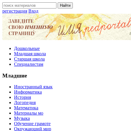
регистрация
Вход
Дошкольные
Младшая школа
Старшая школа
Специалистам
Младшие
Иностранный язык
Информатика
История
Логопедия
Математика
Материалы мо
Музыка
Обучение грамоте
Окружающий мир