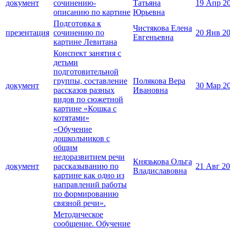
документ
сочинению-
Татьяна
19 Апр 2
описанию по картине
Юрьевна
Подготовка к
Чистякова Елена
презентация
сочинению по
20 Янв 2
Евгеньевна
картине Левитана
Конспект занятия с
детьми
подготовительной
группы, составление
Полякова Вера
документ
30 Мар 2
рассказов разных
Ивановна
видов по сюжетной
картине «Кошка с
котятами»
«Обучение
дошкольников с
общим
недоразвитием речи
Князькова Ольга
документ
рассказыванию по
21 Авг 2
Владиславовна
картине как одно из
направлений работы
по формированию
связной речи».
Методическое
сообщение. Обучение