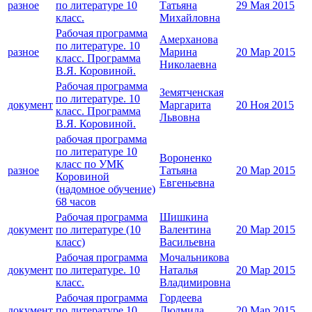
разное
по литературе 10
Татьяна
29 Мая 2015
класс.
Михайловна
Рабочая программа
Амерханова
по литературе. 10
разное
Марина
20 Мар 2015
класс. Программа
Николаевна
В.Я. Коровиной.
Рабочая программа
Земятченская
по литературе. 10
документ
Маргарита
20 Ноя 2015
класс. Программа
Львовна
В.Я. Коровиной.
рабочая программа
по литературе 10
Вороненко
класс по УМК
разное
Татьяна
20 Мар 2015
Коровиной
Евгеньевна
(надомное обучение)
68 часов
Рабочая программа
Шишкина
документ
по литературе (10
Валентина
20 Мар 2015
класс)
Васильевна
Рабочая программа
Мочальникова
документ
по литературе. 10
Наталья
20 Мар 2015
класс.
Владимировна
Рабочая программа
Гордеева
документ
по литературе 10
Людмила
20 Мар 2015