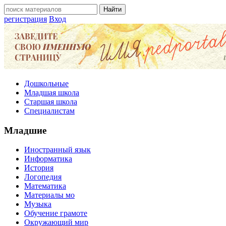
регистрация
Вход
Дошкольные
Младшая школа
Старшая школа
Специалистам
Младшие
Иностранный язык
Информатика
История
Логопедия
Математика
Материалы мо
Музыка
Обучение грамоте
Окружающий мир