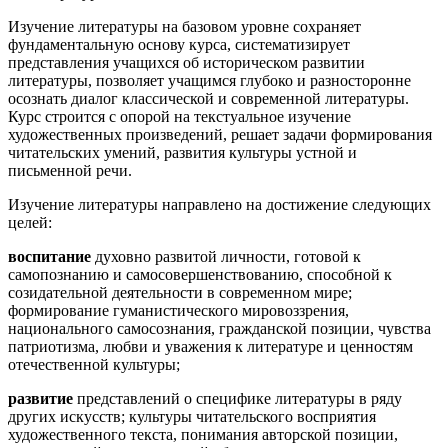
Изучение литературы на базовом уровне сохраняет
фундаментальную основу курса, система­тизирует
представления учащихся об историческом развитии
литературы, позволяет учащимся глу­боко и разносторонне
осознать диалог классической и современной литературы.
Курс строится с опо­рой на текстуальное изучение
художественных произведений, решает задачи формирования
чита­тельских умений, развития культуры устной и
письменной речи.
Изучение литературы направлено на достижение следующих
целей:
воспитание
духовно развитой личности, готовой к
самопознанию и самосовершенствованию, способной к
созидательной деятельности в современном мире;
формирование гуманистического мировоззрения,
национального самосознания, гражданской позиции, чувства
патриотизма, любви и уважения к литературе и ценностям
отечественной культуры;
развитие
представлений о специфике литературы в ряду
других искусств; культуры чита­тельского восприятия
художественного текста, понимания авторской позиции,