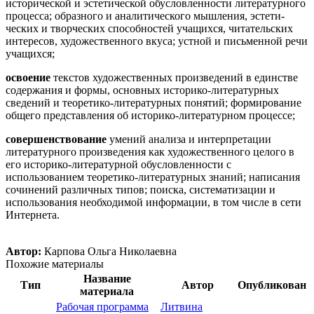
исторической и эсте­тической обусловленности литературного
процесса; образного и аналитического мышления, эстети­
ческих и творческих способностей учащихся, читательских
интересов, художественного вкуса; уст­ной и письменной речи
учащихся;
освоение
текстов художественных произведений в единстве
содержания и формы, основных историко-литературных
сведений и теоретико-литературных понятий; формирование
общего представления об историко-литературном процессе;
совершенствование
умений анализа и интерпретации
литературного произведения как художественного целого в
его историко-литературной обусловленности с
использованием теоретико-литературных знаний; написания
сочинений различных типов; поиска, систематизации и
использова­ния необходимой информации, в том числе в сети
Интернета.
Автор:
Карпова Ольга Николаевна
Похожие материалы
Название
Тип
Автор
Опубликован
материала
Рабочая программа
Литвина