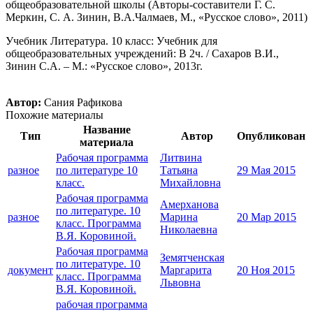
общеобразовательной школы (Авторы-составители Г. С.
Меркин, С. А. Зинин, В.А.Чалмаев, М., «Русское слово», 2011)
Учебник Литература. 10 класс: Учебник для
общеобразовательных учреждений: В 2ч. / Сахаров В.И.,
Зинин С.А. – М.: «Русское слово», 2013г.
Автор:
Сания Рафикова
Похожие материалы
Название
Тип
Автор
Опубликован
материала
Рабочая программа
Литвина
разное
по литературе 10
Татьяна
29 Мая 2015
класс.
Михайловна
Рабочая программа
Амерханова
по литературе. 10
разное
Марина
20 Мар 2015
класс. Программа
Николаевна
В.Я. Коровиной.
Рабочая программа
Земятченская
по литературе. 10
документ
Маргарита
20 Ноя 2015
класс. Программа
Львовна
В.Я. Коровиной.
рабочая программа