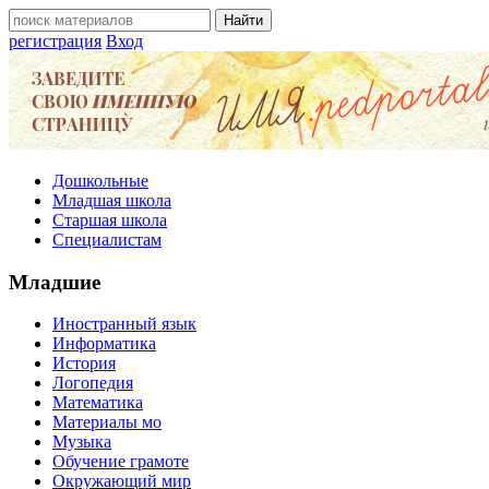
регистрация
Вход
Дошкольные
Младшая школа
Старшая школа
Специалистам
Младшие
Иностранный язык
Информатика
История
Логопедия
Математика
Материалы мо
Музыка
Обучение грамоте
Окружающий мир