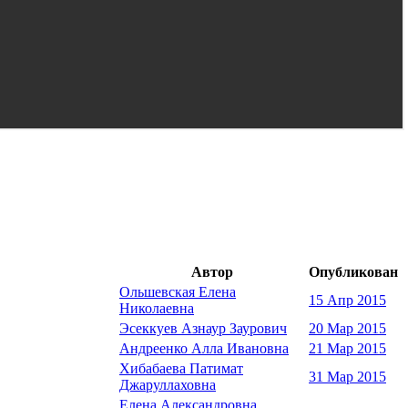
Автор
Опубликован
Ольшевская Елена
15 Апр 2015
Николаевна
Эсеккуев Азнаур Заурович
20 Мар 2015
Андреенко Алла Ивановна
21 Мар 2015
Хибабаева Патимат
31 Мар 2015
Джаруллаховна
Елена Александровна