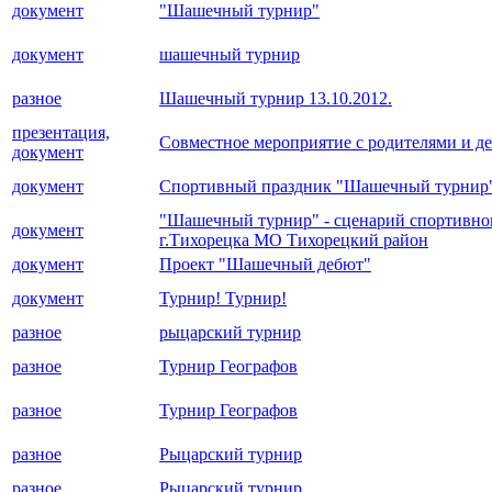
документ
"Шашечный турнир"
документ
шашечный турнир
разное
Шашечный турнир 13.10.2012.
презентация,
Совместное мероприятие с родителями и д
документ
документ
Спортивный праздник "Шашечный турнир
"Шашечный турнир" - сценарий спортивно
документ
г.Тихорецка МО Тихорецкий район
документ
Проект "Шашечный дебют"
документ
Турнир! Турнир!
разное
рыцарский турнир
разное
Турнир Географов
разное
Турнир Географов
разное
Рыцарский турнир
разное
Рыцарский турнир