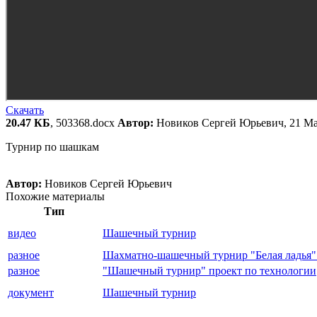
Скачать
20.47 КБ
, 503368.docx
Автор:
Новиков Сергей Юрьевич, 21 Ма
Турнир по шашкам
Автор:
Новиков Сергей Юрьевич
Похожие материалы
Тип
видео
Шашечный турнир
разное
Шахматно-шашечный турнир "Белая ладья"
разное
"Шашечный турнир" проект по технологии
документ
Шашечный турнир