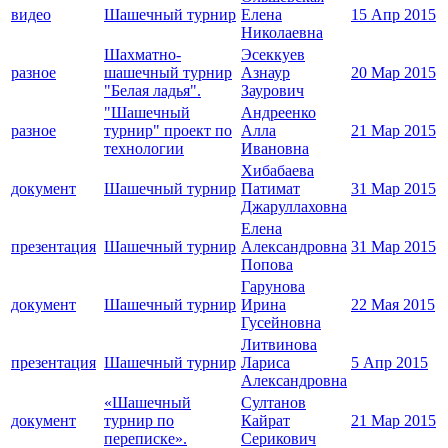
видео
Шашечный турнир
Елена
15 Апр 2015
Николаевна
Шахматно-
Эсеккуев
разное
шашечный турнир
Азнаур
20 Мар 2015
"Белая ладья".
Заурович
"Шашечный
Андреенко
разное
турнир" проект по
Алла
21 Мар 2015
технологии
Ивановна
Хибабаева
документ
Шашечный турнир
Патимат
31 Мар 2015
Джаруллаховна
Елена
презентация
Шашечный турнир
Александровна
31 Мар 2015
Попова
Гарунова
документ
Шашечный турнир
Ирина
22 Мая 2015
Гусейновна
Литвинова
презентация
Шашечный турнир
Лариса
5 Апр 2015
Александровна
«Шашечный
Султанов
документ
турнир по
Кайрат
21 Мар 2015
переписке».
Серикович