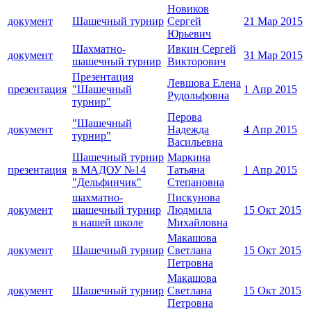
Новиков
документ
Шашечный турнир
Сергей
21 Мар 2015
Юрьевич
Шахматно-
Ивкин Сергей
документ
31 Мар 2015
шашечный турнир
Викторович
Презентация
Левшова Елена
презентация
"Шашечный
1 Апр 2015
Рудольфовна
турнир"
Перова
"Шашечный
документ
Надежда
4 Апр 2015
турнир"
Васильевна
Шашечный турнир
Маркина
презентация
в МАДОУ №14
Татьяна
1 Апр 2015
"Дельфинчик"
Степановна
шахматно-
Пискунова
документ
шашечный турнир
Людмила
15 Окт 2015
в нашей школе
Михайловна
Макашова
документ
Шашечный турнир
Светлана
15 Окт 2015
Петровна
Макашова
документ
Шашечный турнир
Светлана
15 Окт 2015
Петровна