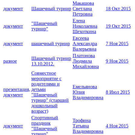
Макашова
документ
Шашечный турнир
Светлана
18 Окт 2015
Петровна
Елена
"Шашечный
документ
Николаевна
19 Окт 2015
турнир"
Шехоткина
Евсеева
документ
шашечный турнир
Александра
7 Ноя 2015
Валерьевна
Платонова
Шашечный турнир
разное
Людмила
9 Ноя 2015
13.10.2012.
Михайловна
Совместное
мероприятие с
родителями и
Емельянова
презентация,
детьми
Юлия
8 Июл 2015
документ
"Шашечный
Владимировна
турнир" (старший
дошкольный
возраст)
Спортивный
Трофина
праздник
документ
Татьяна
4 Ноя 2015
"Шашечный
Владимировна
турнир"