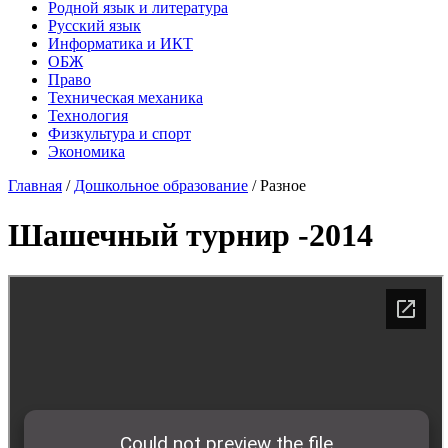
Родной язык и литература
Русский язык
Информатика и ИКТ
ОБЖ
Право
Техническая механика
Технология
Физкультура и спорт
Экономика
Главная
/
Дошкольное образование
/
Разное
Шашечный турнир -2014