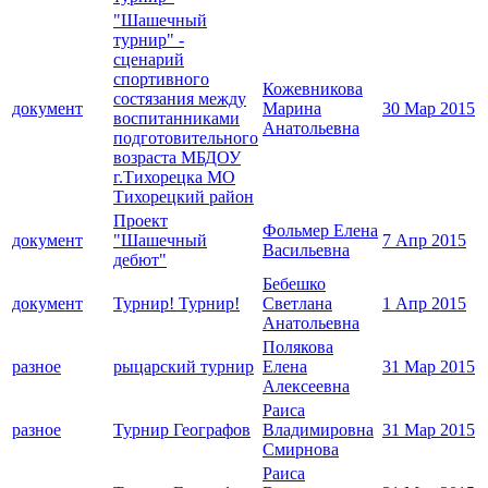
"Шашечный
турнир" -
сценарий
спортивного
Кожевникова
состязания между
документ
Марина
30 Мар 2015
воспитанниками
Анатольевна
подготовительного
возраста МБДОУ
г.Тихорецка МО
Тихорецкий район
Проект
Фольмер Елена
документ
"Шашечный
7 Апр 2015
Васильевна
дебют"
Бебешко
документ
Турнир! Турнир!
Светлана
1 Апр 2015
Анатольевна
Полякова
разное
рыцарский турнир
Елена
31 Мар 2015
Алексеевна
Раиса
разное
Турнир Географов
Владимировна
31 Мар 2015
Смирнова
Раиса