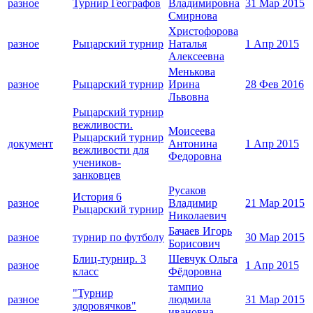
разное
Турнир Географов
Владимировна
31 Мар 2015
Смирнова
Христофорова
разное
Рыцарский турнир
Наталья
1 Апр 2015
Алексеевна
Менькова
разное
Рыцарский турнир
Ирина
28 Фев 2016
Львовна
Рыцарский турнир
вежливости.
Моисеева
Рыцарский турнир
документ
Антонина
1 Апр 2015
вежливости для
Федоровна
учеников-
занковцев
Русаков
История 6
разное
Владимир
21 Мар 2015
Рыцарский турнир
Николаевич
Бачаев Игорь
разное
турнир по футболу
30 Мар 2015
Борисович
Блиц-турнир. 3
Шевчук Ольга
разное
1 Апр 2015
класс
Фёдоровна
тампио
"Турнир
разное
людмила
31 Мар 2015
здоровячков"
ивановна