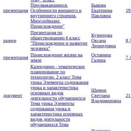
Пресмыкающиеся.
Быкова
презентация
Особенности внешнего и
Екатерина
19
внутреннего строения.
Павловна
Многообразие.
Происхождение"
Презентация по
Кузнецова
обществознанию 6 класс
разное
Оксана
8 
"Происхождение и развитие
Леонидовна
человека"
Происхождение жизни на
Останина
презентация
7 
земле
Галина
Календарно - тематическое
планирование по
технологии. 2 класс Тема
урока Элементы содержания
урока и характеристика
Шимон
основных видов
документ
Светлана
21
деятельности обучающихся
Владимировна
Тема урока Элементы
содержания урока и
характеристика основных
видов деятельности
обучающихся Тема
Насекина