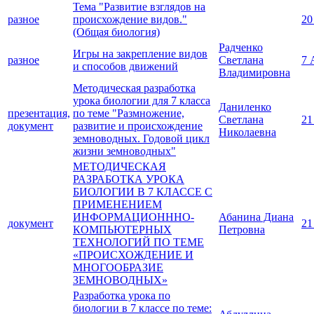
Тема "Развитие взглядов на
разное
происхождение видов."
20
(Общая биология)
Радченко
Игры на закрепление видов
разное
Светлана
7 
и способов движений
Владимировна
Методическая разработка
урока биологии для 7 класса
Даниленко
презентация,
по теме "Размножение,
Светлана
21
документ
развитие и происхождение
Николаевна
земноводных. Годовой цикл
жизни земноводных"
МЕТОДИЧЕСКАЯ
РАЗРАБОТКА УРОКА
БИОЛОГИИ В 7 КЛАССЕ С
ПРИМЕНЕНИЕМ
ИНФОРМАЦИОНННО-
Абанина Диана
документ
21
КОМПЬЮТЕРНЫХ
Петровна
ТЕХНОЛОГИЙ ПО ТЕМЕ
«ПРОИСХОЖДЕНИЕ И
МНОГООБРАЗИЕ
ЗЕМНОВОДНЫХ»
Разработка урока по
биологии в 7 классе по теме: