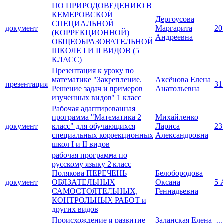
ПО ПРИРОДОВЕДЕНИЮ В
КЕМЕРОВСКОЙ
Дергоусова
СПЕЦИАЛЬНОЙ
документ
Маргарита
20
(КОРРЕКЦИОННОЙ)
Андреевна
ОБЩЕОБРАЗОВАТЕЛЬНОЙ
ШКОЛЕ I И II ВИДОВ (5
КЛАСС)
Презентация к уроку по
математике "Закрепление.
Аксёнова Елена
презентация
31
Решение задач и примеров
Анатольевна
изученных видов" 1 класс
Рабочая адаптированная
программа "Математика 2
Михайленко
документ
класс" для обучающихся
Лариса
23
специальных коррекционных
Александровна
школ I и II видов
рабочая программа по
русскому языку 2 класс
Полякова ПЕРЕЧЕНЬ
Белобородова
документ
ОБЯЗАТЕЛЬНЫХ
Оксана
5 
САМОСТОЯТЕЛЬНЫХ,
Геннадьевна
КОНТРОЛЬНЫХ РАБОТ и
других видов
Происхождение и развитие
Заланская Елена