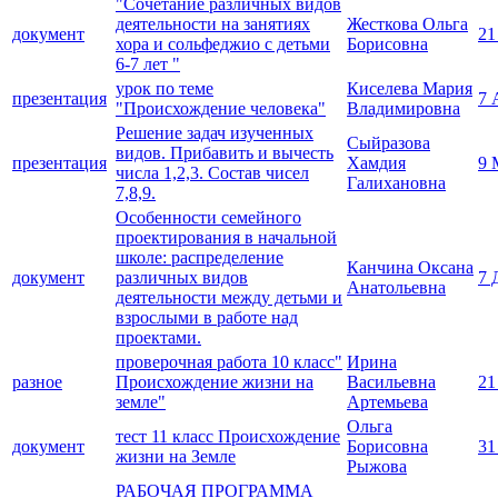
"Сочетание различных видов
деятельности на занятиях
Жесткова Ольга
документ
21
хора и сольфеджио с детьми
Борисовна
6-7 лет "
урок по теме
Киселева Мария
презентация
7 
"Происхождение человека"
Владимировна
Решение задач изученных
Сыйразова
видов. Прибавить и вычесть
презентация
Хамдия
9 
числа 1,2,3. Состав чисел
Галихановна
7,8,9.
Особенности семейного
проектирования в начальной
школе: распределение
Канчина Оксана
документ
различных видов
7 
Анатольевна
деятельности между детьми и
взрослыми в работе над
проектами.
проверочная работа 10 класс"
Ирина
разное
Происхождение жизни на
Васильевна
21
земле"
Артемьева
Ольга
тест 11 класс Происхождение
документ
Борисовна
31
жизни на Земле
Рыжова
РАБОЧАЯ ПРОГРАММА