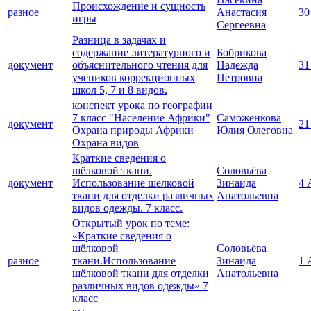
Происхождение и сущность
разное
Анастасия
30
игры
Сергеевна
Разница в задачах и
содержание литературного и
Бобрикова
документ
объяснительного чтения для
Надежда
31
учеников коррекционных
Петровна
школ 5, 7 и 8 видов.
конспект урока по географии
7 класс "Население Африки"
Саможенкова
документ
21
Охрана природы Африки
Юлия Олеговна
Охрана видов
Краткие сведения о
шёлковой ткани.
Соловьёва
документ
Использование шёлковой
Зинаида
4 
ткани для отделки различных
Анатольевна
видов одежды. 7 класс.
Открытый урок по теме:
«Краткие сведения о
шёлковой
Соловьёва
разное
ткани.Использование
Зинаида
1 
шёлковой ткани для отделки
Анатольевна
различных видов одежды» 7
класс