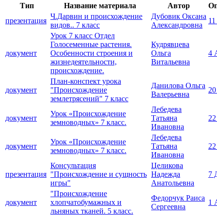
Тип
Название материала
Автор
Оп
Ч.Дарвин и происхождение
Дубовик Оксана
презентация
11
видов.. 7 класс
Александровна
Урок 7 класс Отдел
Голосеменные растения.
Кудрявцева
документ
Особенности строения и
Ольга
4 
жизнедеятельности,
Витальевна
происхождение.
План-конспект урока
Данилова Ольга
документ
"Происхождение
20
Валерьевна
землетрясений" 7 класс
Лебедева
Урок «Происхождение
документ
Татьяна
22
земноводных» 7 класс.
Ивановна
Лебедева
Урок «Происхождение
документ
Татьяна
22
земноводных» 7 класс.
Ивановна
Консультация
Целикова
презентация
"Происхождение и сущность
Надежда
7 
игры"
Анатольевна
"Происхождение
Федорчук Раиса
документ
хлопчатобумажных и
1 
Сергеевна
льняных тканей. 5 класс.