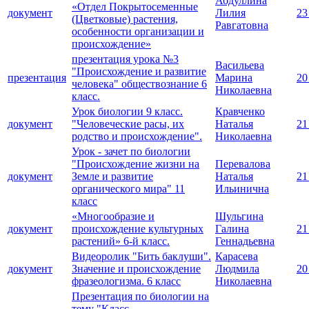
Абдуллина
«Отдел Покрытосеменные
документ
Лилия
23
(Цветковые) растения,
Равгатовна
особенности организации и
происхождение»
презентация урока №3
Васильева
"Происхождение и развитие
презентация
Марина
20
человека" обществознание 6
Николаевна
класс.
Урок биологии 9 класс.
Кравченко
документ
"Человеческие расы, их
Наталья
21
родство и происхождение".
Николаевна
Урок - зачет по биологии
"Происхождение жизни на
Перевалова
документ
Земле и развитие
Наталья
21
органического мира" 11
Ильинична
класс
«Многообразие и
Шульгина
документ
происхождение культурных
Галина
21
растений» 6-й класс.
Геннадьевна
Видеоролик "Бить баклуши".
Карасева
документ
Значение и происхождение
Людмила
20
фразеологизма. 6 класс
Николаевна
Презентация по биологии на
тему "Класс