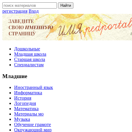
регистрация
Вход
Дошкольные
Младшая школа
Старшая школа
Специалистам
Младшие
Иностранный язык
Информатика
История
Логопедия
Математика
Материалы мо
Музыка
Обучение грамоте
Окружающий мир