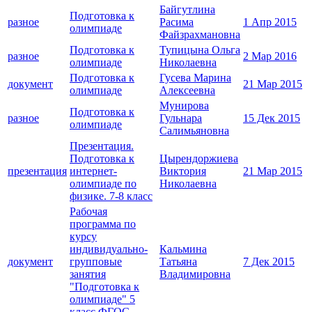
Байгутлина
Подготовка к
разное
Расима
1 Апр 2015
олимпиаде
Файзрахмановна
Подготовка к
Тупицына Ольга
разное
2 Мар 2016
олимпиаде
Николаевна
Подготовка к
Гусева Марина
документ
21 Мар 2015
олимпиаде
Алексеевна
Мунирова
Подготовка к
разное
Гульнара
15 Дек 2015
олимпиаде
Салимьяновна
Презентация.
Подготовка к
Цырендоржиева
презентация
интернет-
Виктория
21 Мар 2015
олимпиаде по
Николаевна
физике. 7-8 класс
Рабочая
программа по
курсу
индивидуально-
Кальмина
документ
групповые
Татьяна
7 Дек 2015
занятия
Владимировна
"Подготовка к
олимпиаде" 5
класс ФГОС