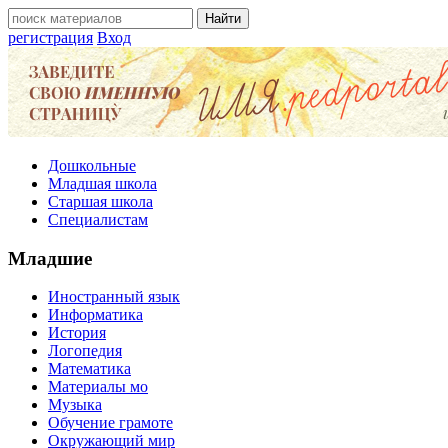
регистрация
Вход
Дошкольные
Младшая школа
Старшая школа
Специалистам
Младшие
Иностранный язык
Информатика
История
Логопедия
Математика
Материалы мо
Музыка
Обучение грамоте
Окружающий мир