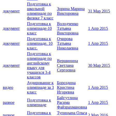
Подготовка к
школьной
Зорина Марина
документ
31 Мар 2015
олимпиаде по
Викторовна
физике 7 класс
Подготовка к
Володченко
документ
олимпиаде-10
Татьяна
1 Апр 2015
класс
Викторовна
Подготовка к
Очирова
документ
олимпиаде. 10
Татьяна
1 Апр 2015
класс.
Николаевна
Подготовка к
олимпиаде по
Вершинина
английскому
документ
Светлана
30 Мар 2015
языку для
Сергеевна
учащихся 3-4
классов
Аудирование к
Бороздина
видео
олимпиаде за 3
Кристина
1 Апр 2015
класс
Игоревна
Байгутлина
Подготовка к
разное
Расима
1 Апр 2015
олимпиаде
Файзрахмановна
Подготовка к
Тупицына Ольга
разное
2 Мар 2016