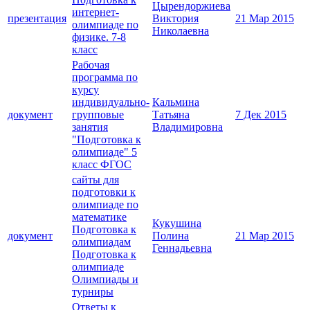
Цырендоржиева
интернет-
презентация
Виктория
21 Мар 2015
олимпиаде по
Николаевна
физике. 7-8
класс
Рабочая
программа по
курсу
индивидуально-
Кальмина
документ
групповые
Татьяна
7 Дек 2015
занятия
Владимировна
"Подготовка к
олимпиаде" 5
класс ФГОС
сайты для
подготовки к
олимпиаде по
математике
Кукушина
Подготовка к
документ
Полина
21 Мар 2015
олимпиадам
Геннадьевна
Подготовка к
олимпиаде
Олимпиады и
турниры
Ответы к