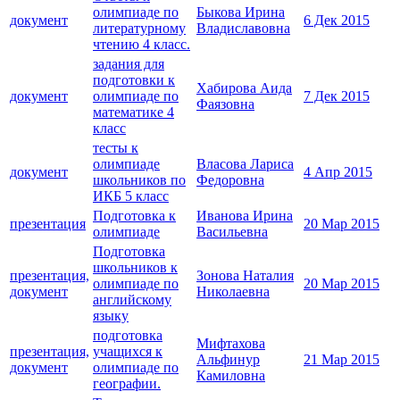
олимпиаде по
Быкова Ирина
документ
6 Дек 2015
литературному
Владиславовна
чтению 4 класс.
задания для
подготовки к
Хабирова Аида
документ
олимпиаде по
7 Дек 2015
Фаязовна
математике 4
класс
тесты к
олимпиаде
Власова Лариса
документ
4 Апр 2015
школьников по
Федоровна
ИКБ 5 класс
Подготовка к
Иванова Ирина
презентация
20 Мар 2015
олимпиаде
Васильевна
Подготовка
школьников к
презентация,
Зонова Наталия
олимпиаде по
20 Мар 2015
документ
Николаевна
английскому
языку
подготовка
Мифтахова
презентация,
учащихся к
Альфинур
21 Мар 2015
документ
олимпиаде по
Камиловна
географии.