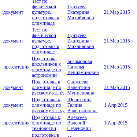
Тест по
физической
Тунтуева
документ
культуре,
Екатерина
21 Мар 2015
подготовка к
Михайловна
олимпиаде
Тест по
физической
Тунтуева
документ
культуре,
Екатерина
21 Мар 2015
подготовка к
Михайловна
олимпиаде
Подготовка
Богомолова
школьников к
презентация
Наталья
21 Мар 2015
олимпиаде по
Вениаминовна
астрономии
Подготовка к
Санжиева
документ
олимпиаде по
Валентина
31 Мар 2015
русскому языку
Мунненовна
Подготовка к
Щепеткина
документ
олимпиаде по
Галина
1 Апр 2015
русскому языку.
Валентиновна
Подготовка к
Алексеев
презентация
олимпиаде по
Валерий
1 Апр 2015
технологии
Семёнович
подготовка к