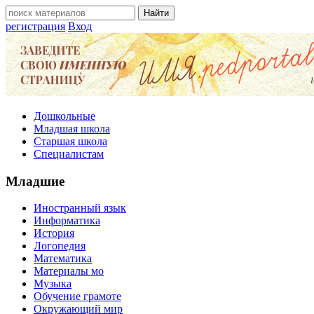
регистрация
Вход
Дошкольные
Младшая школа
Старшая школа
Специалистам
Младшие
Иностранный язык
Информатика
История
Логопедия
Математика
Материалы мо
Музыка
Обучение грамоте
Окружающий мир