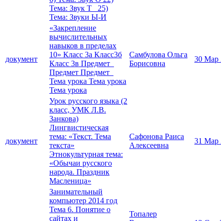
Тема: Звук Т 25)
Тема: Звуки Ы-И
«Закрепление
вычислительных
навыков в пределах
10» Класс 3а Класс3б
Самбулова Ольга
документ
30 Мар
Класс 3в Предмет
Борисовна
Предмет Предмет
Тема урока Тема урока
Тема урока
Урок русского языка (2
класс, УМК Л.В.
Занкова)
Лингвистическая
тема: «Текст. Тема
Сафонова Раиса
документ
31 Мар
текста»
Алексеевна
Этнокультурная тема:
«Обычаи русского
народа. Праздник
Масленица»
Занимательный
компьютер 2014 год
Тема 6. Понятие о
Топалер
сайтах и