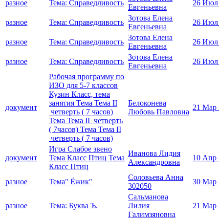
разное
Тема: Справедливость
26 Июл
Евгеньевна
Зотова Елена
разное
Тема: Справедливость
26 Июл
Евгеньевна
Зотова Елена
разное
Тема: Справедливость
26 Июл
Евгеньевна
Зотова Елена
разное
Тема: Справедливость
26 Июл
Евгеньевна
Рабочая программу по
ИЗО для 5-7 классов
Кузин Класс, тема
занятия Тема Тема II
Белоконева
документ
21 Мар
четверть ( 7 часов)
Любовь Павловна
Тема Тема II четверть
( 7часов) Тема Тема II
четверть ( 7 часов)
Игра Слабое звено
Иванова Лидия
документ
Тема Класс Птиц Тема
10 Апр
Александровна
Класс Птиц
Соловьева Анна
разное
Тема" Ёжик"
30 Мар
302050
Сальманова
разное
Тема: Буква Ъ.
Лилия
21 Мар
Галимзяновна