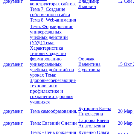
документ
Владимир
12 Сен 
конструкторах сайтов.
Львович
Тема 7. Создание
собственного сайта
Тема 8. Web-анимация
Тема: Формирование
универсальных
учебных действий
(УУД) Тема:
Характеристика
типовых задач по
формированию
Ооржак
документ
универсальных
Валентина
15 Окт 
учебных действий на
Суратовна
уроках Тема:
Здоровьесберегающие
технологии в
профилактике и
сохранении здоровья
учащихся
Буторина Елена
документ
Тема самообразования.
20 Мар
Николаевна
Таирова Елена
документ
Тема: Евгений Онегин
20 Мар
Анатольевна
Тема: «День рождения
Куценко Ольга