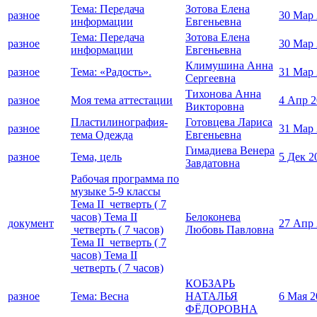
Тема: Передача
Зотова Елена
разное
30 Мар
информации
Евгеньевна
Тема: Передача
Зотова Елена
разное
30 Мар
информации
Евгеньевна
Климушина Анна
разное
Тема: «Радость».
31 Мар
Сергеевна
Тихонова Анна
разное
Моя тема аттестации
4 Апр 2
Викторовна
Пластилинография-
Готовцева Лариса
разное
31 Мар
тема Одежда
Евгеньевна
Гимадиева Венера
разное
Тема, цель
5 Дек 2
Завдатовна
Рабочая программа по
музыке 5-9 классы
Тема II четверть ( 7
часов) Тема II
Белоконева
документ
27 Апр
четверть ( 7 часов)
Любовь Павловна
Тема II четверть ( 7
часов) Тема II
четверть ( 7 часов)
КОБЗАРЬ
разное
Тема: Весна
НАТАЛЬЯ
6 Мая 2
ФЁДОРОВНА