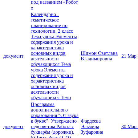
под названием «Робот
»
Календарно -
тематическое
планирование по
технологии. 2 класс
Тема урока Элементы
содержания урока и
характеристика
основных видов
Шимон Светлана
документ
21 Мар
деятельности
Владимировна
обучающихся Тема
урока Элементы
содержания урока и
характеристика
основных видов
деятельности
обучающихся Тема
Программа
дополнительного
образования "От звука
к букве". Утверждено
Фардеева
документ
педсоветом Работа с
Эльмира
30 Мар
букварём (дорожки).
Зуфаровна
6) Тема: Звук О 22)