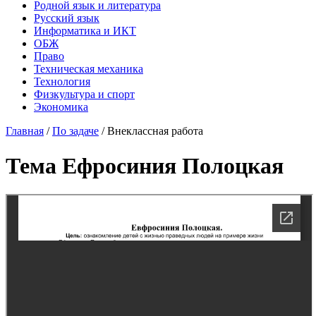
Родной язык и литература
Русский язык
Информатика и ИКТ
ОБЖ
Право
Техническая механика
Технология
Физкультура и спорт
Экономика
Главная
/
По задаче
/
Внеклассная работа
Тема Ефросиния Полоцкая