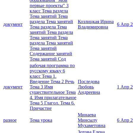
образования "Мои
первые проекты" 3
класс Тема раздела
Тема занятий Тема
раздела Тема занятий
Козлицкая Ирина
документ
6 Апр 2
Тема раздела Тема
Владимировна
занятий Тема раздела
Тема занятий Тема
раздела Тема занятий
Тема занятий
Содержание занятий
Тема занятий Сод
рабочая программа по
русскому языку 6
класс Тема 1.
Введение Тема 2 Речь
Последова
документ
Тема 3 Имя
Любовь
1 Апр 2
существительное Тема
Андреевна
4. Имя прилагательное
Тема 5 Глагол. Тема 6.
Причастие
Минаева
разное
Тема урока
Минсылу
6 Апр 2
Мухаметовна
Зотова Елена