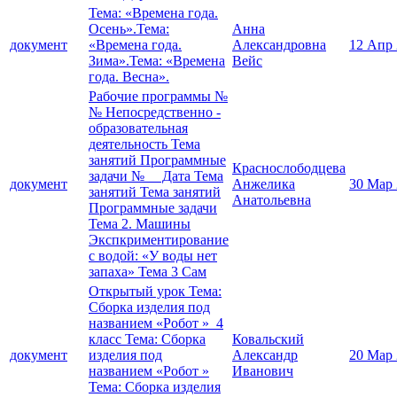
Тема: «Времена года.
Осень».Тема:
Анна
документ
«Времена года.
Александровна
12 Апр
Зима».Тема: «Времена
Вейс
года. Весна».
Рабочие программы №
№ Непосредственно -
образовательная
деятельность Тема
занятий Программные
Краснослободцева
задачи № Дата Тема
документ
Анжелика
30 Мар
занятий Тема занятий
Анатольевна
Программные задачи
Тема 2. Машины
Экспкриментирование
с водой: «У воды нет
запаха» Тема 3 Сам
Открытый урок Тема:
Сборка изделия под
названием «Робот » 4
класс Тема: Сборка
Ковальский
документ
изделия под
Александр
20 Мар
названием «Робот »
Иванович
Тема: Сборка изделия