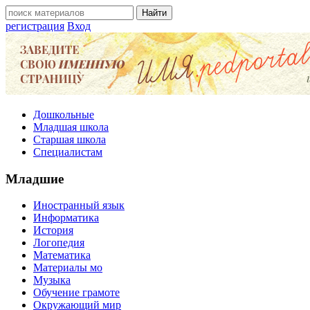
регистрация
Вход
Дошкольные
Младшая школа
Старшая школа
Специалистам
Младшие
Иностранный язык
Информатика
История
Логопедия
Математика
Материалы мо
Музыка
Обучение грамоте
Окружающий мир