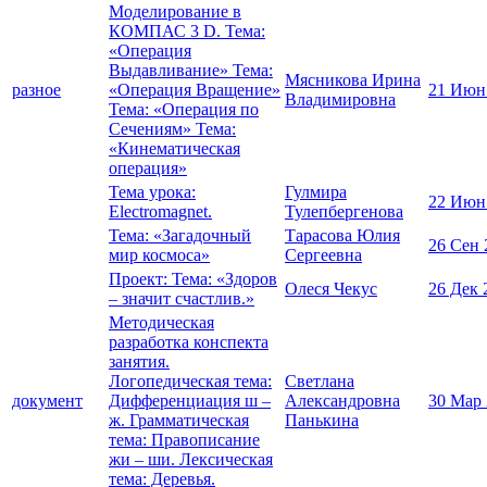
Моделирование в
КОМПАС 3 D. Тема:
«Операция
Выдавливание» Тема:
Мясникова Ирина
разное
«Операция Вращение»
21 Июн
Владимировна
Тема: «Операция по
Сечениям» Тема:
«Кинематическая
операция»
Тема урока:
Гулмира
22 Июн
Electromagnet.
Тулепбергенова
Тема: «Загадочный
Тарасова Юлия
26 Сен 
мир космоса»
Сергеевна
Проект: Тема: «Здоров
Олеся Чекус
26 Дек 
– значит счастлив.»
Методическая
разработка конспекта
занятия.
Логопедическая тема:
Светлана
документ
Дифференциация ш –
Александровна
30 Мар
ж. Грамматическая
Панькина
тема: Правописание
жи – ши. Лексическая
тема: Деревья.