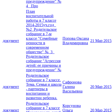
предупреждение" №
4 Про
План
воспитательной
работы в 7 классе
2014-2015уч.год
№2 Родительское
собрание в 7-м
классе "Семейные
Попова Оксана
документ
21 Мар 2015
ценности в
Владимировна
современном
обществе" № 3
Родительское
собрание "Агрессия
детей: ее причины и
предупреждение" №
Родительское
собрание в 7 классе.
Сафронова
Тема. Семья и школа
документ
Галина
20 Мар 2015
- партнеры в
Васильевна
воспитании и
развитии ребенка.
Родительское
Корсунова
собрание в 7 классе
документ
Ольга
20 Мар 2015