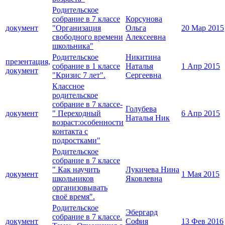
Родительское
собрание в 7 классе
Корсунова
документ
"Организация
Ольга
20 Мар 2015
свободного времени
Алексеевна
школьника"
Родительское
Никитина
презентация,
собрание в 1 классе
Наталья
1 Апр 2015
документ
"Кризис 7 лет".
Сергеевна
Классное
родительское
собрание в 7 классе-
Голубева
документ
" Переходный
6 Апр 2015
Наталья Ник
возраст:особенности
контакта с
подростками"
Родительское
собрание в 7 классе
" Как научить
Лукичева Нина
документ
1 Мая 2015
школьников
Яковлевна
организовывать
своё время".
Родительское
Эбергард
собрание в 7 классе.
документ
София
13 Фев 2016