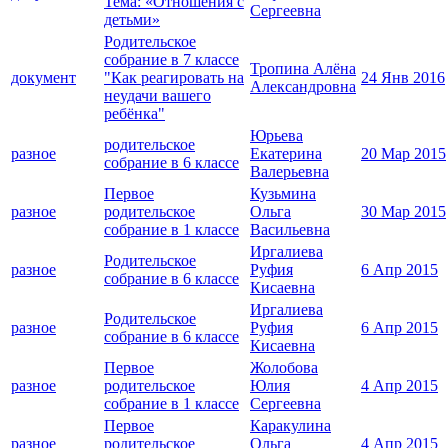
Тема: «Отношения с
Сергеевна
детьми»
Родительское
собрание в 7 классе
Тропина Алёна
документ
"Как реагировать на
24 Янв 2016
Александровна
неудачи вашего
ребёнка"
Юрьева
родительское
разное
Екатерина
20 Мар 2015
собрание в 6 классе
Валерьевна
Первое
Кузьмина
разное
родительское
Ольга
30 Мар 2015
собрание в 1 классе
Васильевна
Иргалиева
Родительское
разное
Руфия
6 Апр 2015
собрание в 6 классе
Кисаевна
Иргалиева
Родительское
разное
Руфия
6 Апр 2015
собрание в 6 классе
Кисаевна
Первое
Жолобова
разное
родительское
Юлия
4 Апр 2015
собрание в 1 классе
Сергеевна
Первое
Каракулина
разное
родительское
Ольга
4 Апр 2015