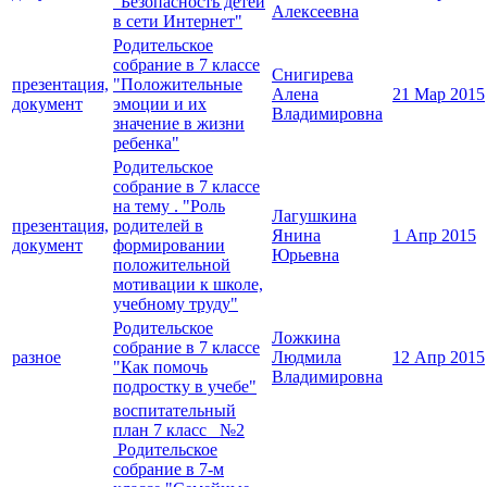
"Безопасность детей
Алексеевна
в сети Интернет"
Родительское
собрание в 7 классе
Снигирева
презентация,
"Положительные
Алена
21 Мар 2015
документ
эмоции и их
Владимировна
значение в жизни
ребенка"
Родительское
собрание в 7 классе
на тему . "Роль
Лагушкина
презентация,
родителей в
Янина
1 Апр 2015
документ
формировании
Юрьевна
положительной
мотивации к школе,
учебному труду"
Родительское
Ложкина
собрание в 7 классе
разное
Людмила
12 Апр 2015
"Как помочь
Владимировна
подростку в учебе"
воспитательный
план 7 класс №2
Родительское
собрание в 7-м