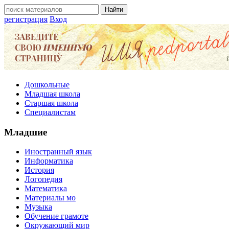
регистрация
Вход
Дошкольные
Младшая школа
Старшая школа
Специалистам
Младшие
Иностранный язык
Информатика
История
Логопедия
Математика
Материалы мо
Музыка
Обучение грамоте
Окружающий мир