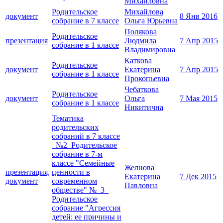
Михайловна
Родительское
Михайлова
документ
8 Янв 2016
собрание в 7 классе
Ольга Юрьевна
Полякова
Родительское
презентация
Людмила
7 Апр 2015
собрание в 1 классе
Владимировна
Каткова
Родительское
документ
Екатерина
7 Апр 2015
собрание в 1 классе
Прокопьевна
Чебаткова
Родительское
документ
Ольга
7 Мая 2015
собрание в 1 классе
Никитична
Тематика
родительских
собраний в 7 классе
№2 Родительское
собрание в 7-м
классе "Семейные
Желнова
презентация,
ценности в
Екатерина
7 Дек 2015
документ
современном
Павловна
обществе" № 3
Родительское
собрание "Агрессия
детей: ее причины и