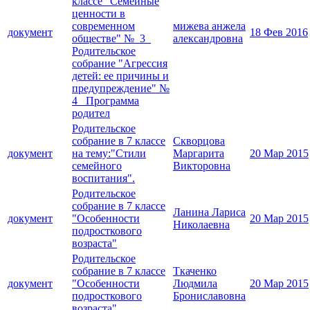
классе "Семейные
ценности в
современном
мижева анжела
документ
18 Фев 2016
обществе" № 3
александровна
Родительское
собрание "Агрессия
детей: ее причины и
предупреждение" №
4 Программа
родител
Родительское
собрание в 7 классе
Скворцова
документ
на тему:"Стили
Маргарита
20 Мар 2015
семейного
Викторовна
воспитания".
Родительское
собрание в 7 классе
Ланина Лариса
документ
"Особенности
20 Мар 2015
Николаевна
подросткового
возраста"
Родительское
собрание в 7 классе
Ткаченко
документ
"Особенности
Людмила
20 Мар 2015
подросткового
Брониславовна
возраста"