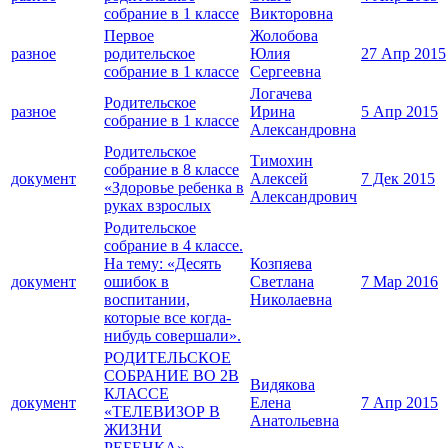
собрание в 1 классе
Викторовна
Первое
Жолобова
разное
родительское
Юлия
27 Апр 2015
собрание в 1 классе
Сергеевна
Логачева
Родительское
разное
Ирина
5 Апр 2015
собрание в 1 классе
Александровна
Родительское
Тимохин
собрание в 8 классе
документ
Алексей
7 Дек 2015
«Здоровье ребенка в
Александрович
руках взрослых
Родительское
собрание в 4 классе.
На тему: «Десять
Козпяева
документ
ошибок в
Светлана
7 Мар 2016
воспитании,
Николаевна
которые все когда-
нибудь совершали».
РОДИТЕЛЬСКОЕ
СОБРАНИЕ ВО 2В
Видякова
КЛАССЕ
документ
Елена
7 Апр 2015
«ТЕЛЕВИЗОР В
Анатольевна
ЖИЗНИ
РЕБЕНКА»