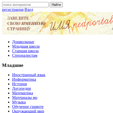
регистрация
Вход
Дошкольные
Младшая школа
Старшая школа
Специалистам
Младшие
Иностранный язык
Информатика
История
Логопедия
Математика
Материалы мо
Музыка
Обучение грамоте
Окружающий мир