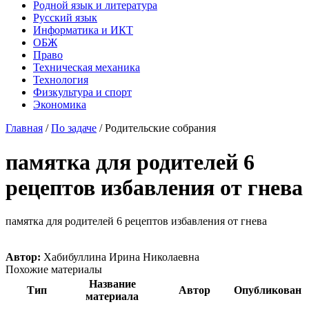
Родной язык и литература
Русский язык
Информатика и ИКТ
ОБЖ
Право
Техническая механика
Технология
Физкультура и спорт
Экономика
Главная
/
По задаче
/
Родительские собрания
памятка для родителей 6
рецептов избавления от гнева
памятка для родителей 6 рецептов избавления от гнева
Автор:
Хабибуллина Ирина Николаевна
Похожие материалы
Название
Тип
Автор
Опубликован
материала