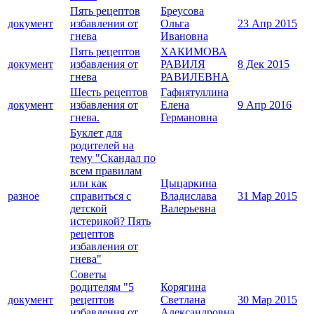
Пять рецептов
Бреусова
документ
избавления от
Ольга
23 Апр 2015
гнева
Ивановна
Пять рецептов
ХАКИМОВА
документ
избавления от
РАВИЛЯ
8 Дек 2015
гнева
РАВИЛЕВНА
Шесть рецептов
Гафиятуллина
документ
избавления от
Елена
9 Апр 2016
гнева.
Германовна
Буклет для
родителей на
тему "Скандал по
всем правилам
или как
Цыцаркина
разное
справиться с
Владислава
31 Мар 2015
детской
Валерьевна
истерикой? Пять
рецептов
избавления от
гнева"
Советы
родителям "5
Корягина
документ
рецептов
Светлана
30 Мар 2015
избавления от
Александровна