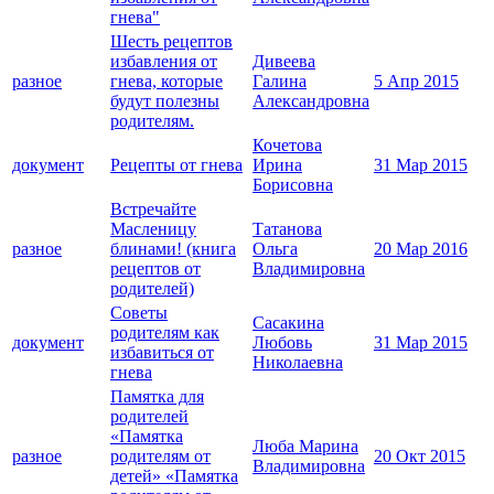
гнева"
Шесть рецептов
избавления от
Дивеева
разное
гнева, которые
Галина
5 Апр 2015
будут полезны
Александровна
родителям.
Кочетова
документ
Рецепты от гнева
Ирина
31 Мар 2015
Борисовна
Встречайте
Масленицу
Татанова
разное
блинами! (книга
Ольга
20 Мар 2016
рецептов от
Владимировна
родителей)
Советы
Сасакина
родителям как
документ
Любовь
31 Мар 2015
избавиться от
Николаевна
гнева
Памятка для
родителей
«Памятка
Люба Марина
разное
родителям от
20 Окт 2015
Владимировна
детей» «Памятка