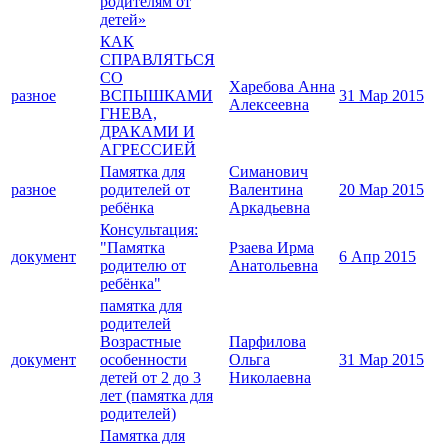
родителям от
детей»
КАК
СПРАВЛЯТЬСЯ
СО
Харебова Анна
разное
ВСПЫШКАМИ
31 Мар 2015
Алексеевна
ГНЕВА,
ДРАКАМИ И
АГРЕССИЕЙ
Памятка для
Симанович
разное
родителей от
Валентина
20 Мар 2015
ребёнка
Аркадьевна
Консультация:
"Памятка
Рзаева Ирма
документ
6 Апр 2015
родителю от
Анатольевна
ребёнка"
памятка для
родителей
Возрастные
Парфилова
документ
особенности
Ольга
31 Мар 2015
детей от 2 до 3
Николаевна
лет (памятка для
родителей)
Памятка для