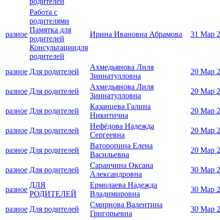
родителей
Работа с
родителями
Памятка для
разное
Ирина Ивановна Абрамова
31 Мар 
родителей
Консультациидля
родителей
Ахмедьянова Лиля
разное
Для родителей
20 Мар 
Зиннатулловна
Ахмедьянова Лиля
разное
Для родителей
20 Мар 
Зиннатулловна
Казанцева Галина
разное
Для родителей
20 Мар 
Никитична
Нефёдова Надежда
разное
Для родителей
20 Мар 
Сергеевна
Ваторопина Елена
разное
Для родителей
20 Мар 
Васильевна
Саранчина Оксана
разное
Для родителей
30 Мар 
Александровна
ДЛЯ
Ермолаева Надежда
разное
30 Мар 
РОДИТЕЛЕЙ
Владимировна
Смирнова Валентина
разное
Для родителей
30 Мар 
Григорьевна