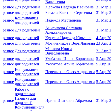
Валерьевна
разное
Для родителей
Жаркова Надежда Ивановна
31 Мар 
разное
для родителей
Батаева Евгения Сергеевна
31 Мар 
Консультация
разное
Надежда Мартынова
31 Мар 
для родителей
Анисимова Светлана
разное
Для родителей
31 Мар 
Александровна
разное
для родителей
Кукуева Надежда Юрьевна
4 Апр 2
разное
Для родителей
Могильникова Вера Львовна
23 Апр 
Маслова Ирина
разное
Для родителей
21 Апр 
Вячеславовна
разное
для родителей
Ухобатова Ирина Борисовна
5 Апр 2
разное
для родителей
Ухобатова Ирина Борисовна
5 Апр 2
Консультация
разное
ПерелыгинаОлесяАндреевна
5 Апр 2
для родителей
Консультации
разное
ПерелыгинаОлесяАндреевна
5 Апр 2
для родителей
Работа с
родителями
Памятка для
разное
Ирина Ивановна Абрамова
31 Мар 
родителей
Консультациидля