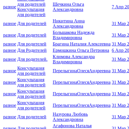
для родителей
Шечкина Ольга
разное
7 Апр 2
Консультация
Александровна
для родителей
Никитина Анна
разное
Для родителей
31 Мар 
Александровна
Большакова Надежда
разное
Для родителей
31 Мар 
Владимировна
разное
Для родителей
Брагина Наталия Алексеевна
31 Мар 
разное
Для Родителей
Ермошкина Ольга Петровна
6 Апр 2
Климова Александра
разное
Для родителей.
31 Мар 
Владимировна
Консультация
разное
ПерелыгинаОлесяАндреевна
31 Мар 
для родителей
Консультация
разное
ПерелыгинаОлесяАндреевна
31 Мар 
для родителей
Консультация
разное
ПерелыгинаОлесяАндреевна
31 Мар 
для родителей
Консультация
разное
ПерелыгинаОлесяАндреевна
31 Мар 
для родителей
Назурова Любовь
разное
Для родителей
31 Мар 
Александровна
Агафонова Наталья
разное
Для родителей
31 Мар 