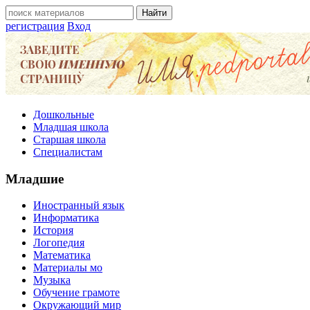
регистрация
Вход
Дошкольные
Младшая школа
Старшая школа
Специалистам
Младшие
Иностранный язык
Информатика
История
Логопедия
Математика
Материалы мо
Музыка
Обучение грамоте
Окружающий мир