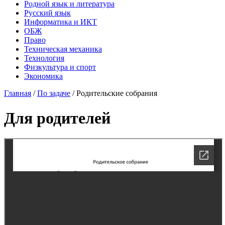
Родной язык и литература
Русский язык
Информатика и ИКТ
ОБЖ
Право
Техническая механика
Технология
Физкультура и спорт
Экономика
Главная
/
По задаче
/
Родительские собрания
Для родителей