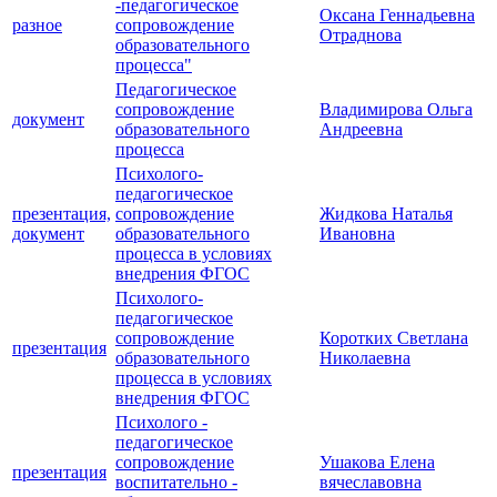
-педагогическое
Оксана Геннадьевна
разное
сопровождение
Отраднова
образовательного
процесса"
Педагогическое
сопровождение
Владимирова Ольга
документ
образовательного
Андреевна
процесса
Психолого-
педагогическое
презентация,
сопровождение
Жидкова Наталья
документ
образовательного
Ивановна
процесса в условиях
внедрения ФГОС
Психолого-
педагогическое
сопровождение
Коротких Светлана
презентация
образовательного
Николаевна
процесса в условиях
внедрения ФГОС
Психолого -
педагогическое
сопровождение
Ушакова Елена
презентация
воспитательно -
вячеславовна