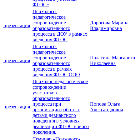
ФГОС»
Психолого-
педагогическое
сопровождение
Дорогова Марина
презентация
образовательного
Владимировна
процесса в ДОУ в рамках
введения ФГОС
Психолого-
педагогическое
сопровождение
Палагина Маргарита
презентация
образовательного
Николаевна
процесса в рамках
введения ФГОС ООО
Психолог-педагогическое
сопровождение
участников
образовательного
процесса при
Попова Ольга
презентация
организации работы с
Александровна
детьми девиантного
поведения в условиях
реализации ФГОС нового
поколения.
Семинар «Психолого-