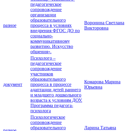
педагогическое
сопровождение
организации
образовательного
Воронина Светлана
разное
процесса в условиях
Викторовна
внедрения ФГОС ДО по
социально-
коммуникативному
развитию. Искусство
общения».
Психолого –
педагогическое
сопровождение
участников
образовательного
Комарова Марина
документ
процесса в процессе
Юрьевна
адаптации детей раннего
и младшего дошкольного
возраста к условиям ДОУ.
Программа педагога-
психолога
Психологическое
сопровождение
образовательного
Ларина Татьяна
разное