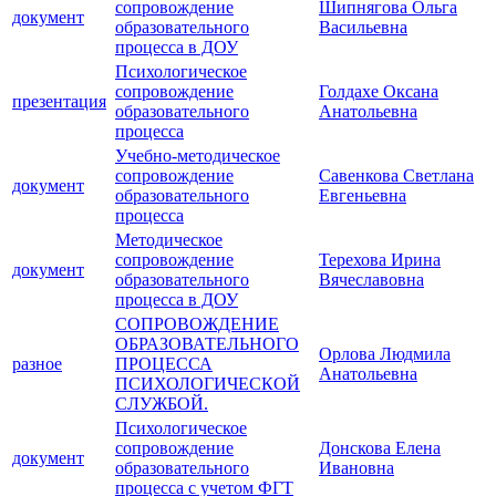
сопровождение
Шипнягова Ольга
документ
образовательного
Васильевна
процесса в ДОУ
Психологическое
сопровождение
Голдахе Оксана
презентация
образовательного
Анатольевна
процесса
Учебно-методическое
сопровождение
Савенкова Светлана
документ
образовательного
Евгеньевна
процесса
Методическое
сопровождение
Терехова Ирина
документ
образовательного
Вячеславовна
процесса в ДОУ
СОПРОВОЖДЕНИЕ
ОБРАЗОВАТЕЛЬНОГО
Орлова Людмила
разное
ПРОЦЕССА
Анатольевна
ПСИХОЛОГИЧЕСКОЙ
СЛУЖБОЙ.
Психологическое
сопровождение
Донскова Елена
документ
образовательного
Ивановна
процесса с учетом ФГТ