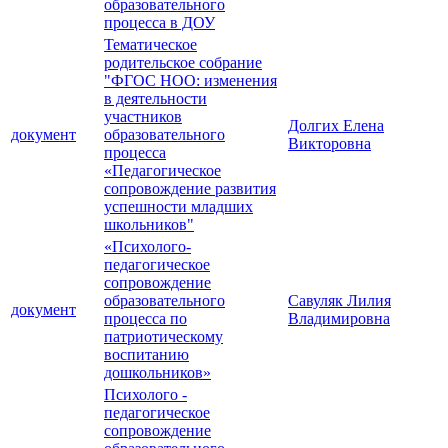
образовательного
процесса в ДОУ
Тематическое
родительское собрание
"ФГОС НОО: изменения
в деятельности
участников
Долгих Елена
документ
образовательного
Викторовна
процесса
«Педагогическое
сопровождение развития
успешности младших
школьников"
«Психолого-
педагогическое
сопровождение
образовательного
Савуляк Лилия
документ
процесса по
Владимировна
патриотическому
воспитанию
дошкольников»
Психолого -
педагогическое
сопровождение