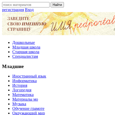
регистрация
Вход
Дошкольные
Младшая школа
Старшая школа
Специалистам
Младшие
Иностранный язык
Информатика
История
Логопедия
Математика
Материалы мо
Музыка
Обучение грамоте
Окружающий мир