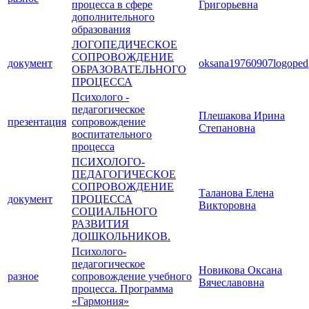
процесса в сфере
Григорьевна
дополнительного
образования
ЛОГОПЕДИЧЕСКОЕ
СОПРОВОЖДЕНИЕ
документ
oksana19760907logoped
ОБРАЗОВАТЕЛЬНОГО
ПРОЦЕССА
Психолого -
педагогическое
Плешакова Ирина
презентация
сопровождение
Степановна
воспитательного
процесса
ПСИХОЛОГО-
ПЕДАГОГИЧЕСКОЕ
СОПРОВОЖДЕНИЕ
Таланова Елена
документ
ПРОЦЕССА
Викторовна
СОЦИАЛЬНОГО
РАЗВИТИЯ
ДОШКОЛЬНИКОВ.
Психолого-
педагогическое
Новикова Оксана
разное
сопровождение учебного
Вячеславовна
процесса. Программа
«Гармония»