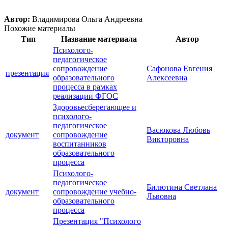
Автор:
Владимирова Ольга Андреевна
Похожие материалы
Тип
Название материала
Автор
Психолого-
педагогическое
сопровождение
Сафонова Евгения
презентация
образовательного
Алексеевна
процесса в рамках
реализации ФГОС
Здоровьесберегающее и
психолого-
педагогическое
Васюкова Любовь
документ
сопровождение
Викторовна
воспитанников
образовательного
процесса
Психолого-
педагогическое
Билютина Светлана
документ
сопровождение учебно-
Львовна
образовательного
процесса
Презентация "Психолого