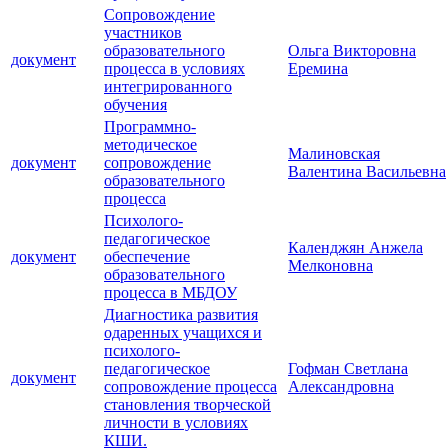
Сопровождение
участников
образовательного
Ольга Викторовна
документ
процесса в условиях
Еремина
интегрированного
обучения
Программно-
методическое
Малиновская
документ
сопровождение
Валентина Васильевна
образовательного
процесса
Психолого-
педагогическое
Календжян Анжела
документ
обеспечение
Мелконовна
образовательного
процесса в МБДОУ
Диагностика развития
одаренных учащихся и
психолого-
педагогическое
Гофман Светлана
документ
сопровождение процесса
Александровна
становления творческой
личности в условиях
КШИ.