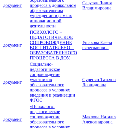
образовательного
Савуляк Лилия
документ
процесса в дошкольном
Владимировна
образовательном
учреждении в рамках
инновационной
деятельности
ПСИХОЛОГО –
ПЕДАГОГИЧЕСКОЕ
СОПРОВОЖДЕНИЕ
Ушакова Елена
документ
ВОСПИТАТЕЛЬНО –
вячеславовна
ОБРАЗОВАТЕЛЬНОГО
ПРОЦЕССА В ДОУ.
Социально-
педагогическое
сопровождение
участников
Суренян Татьяна
документ
образовательного
Леонидовна
процесса в условиях
введения и реализации
ФГОС
«Психолого-
педагогическое
сопровождение
Маклова Наталья
документ
образовательного
Александровна
процесса в условиях