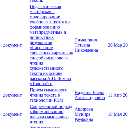
текста.
Педагогическая
мастерская –
моделирование
учебного занятия по
формированию
метапредметных и
личностных
Симанович
результатов
документ
Татьяна
20 Мар 20
«Рисование
Николаевна
словесных картин как
способ смыслового
чтения
художественного
текста на основе
рассказа А.П. Чехова
«Толстый и
Прием смыслового
Надеина Елена
документ
чтения текста в
11 Апр 20
Александровна
технологии РКМ.
Современный подход
Аширова
к формированию
документ
Мунира
18 Мая 20
навыка смыслового
Рауфовна
чтения