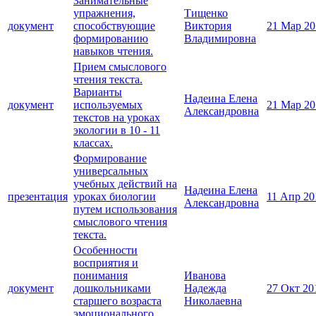
Занимательные
упражнения,
Тищенко
документ
способствующие
Виктория
21 Мар 20
формированию
Владимировна
навыков чтения.
Прием смыслового
чтения текста.
Варианты
Надеина Елена
документ
используемых
21 Мар 20
Александровна
текстов на уроках
экологии в 10 - 11
классах.
Формирование
универсальных
учебных действий на
Надеина Елена
презентация
уроках биологии
11 Апр 20
Александровна
путем использования
смыслового чтения
текста.
Особенности
восприятия и
понимания
Иванова
документ
дошкольниками
Надежда
27 Окт 20
старшего возраста
Николаевна
эмоционального