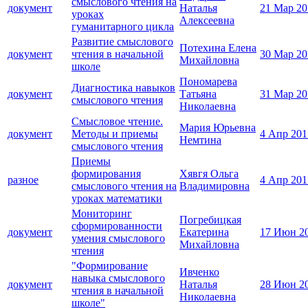
смыслового чтения на
документ
Наталья
21 Мар 20
уроках
Алексеевна
гуманитарного цикла
Развитие смыслового
Потехина Елена
документ
чтения в начальной
30 Мар 20
Михайловна
школе
Пономарева
Диагностика навыков
документ
Татьяна
31 Мар 20
смыслового чтения
Николаевна
Смысловое чтение.
Мария Юрьевна
документ
Методы и приемы
4 Апр 201
Немтина
смыслового чтения
Приемы
формирования
Хявгя Ольга
разное
4 Апр 201
смыслового чтения на
Владимировна
уроках математики
Мониторинг
Погребицкая
сформированности
документ
Екатерина
17 Июн 2
умения смыслового
Михайловна
чтения
"Формирование
Ивченко
навыка смыслового
документ
Наталья
28 Июн 2
чтения в начальной
Николаевна
школе"