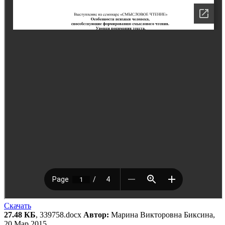
Скачать
27.48 КБ
, 339758.docx
Автор:
Марина Викторовна Биксина,
20 Мар 2015