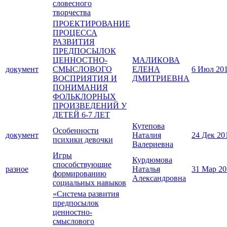
словесного
творчества
ПРОЕКТИРОВАНИЕ
ПРОЦЕССА
РАЗВИТИЯ
ПРЕДПОСЫЛОК
ЦЕННОСТНО-
МАЛИКОВА
документ
СМЫСЛОВОГО
ЕЛЕНА
6 Июл 20
ВОСПРИЯТИЯ И
ДМИТРИЕВНА
ПОНИМАНИЯ
ФОЛЬКЛОРНЫХ
ПРОИЗВЕДЕНИЙ У
ДЕТЕЙ 6-7 ЛЕТ
Кутепова
Особенности
документ
Наталия
24 Дек 20
психики девочки
Валериевна
Игры
Курдюмова
способствующие
разное
Наталья
31 Мар 20
формированию
Александровна
социальных навыков
«Система развития
предпосылок
ценностно-
смыслового