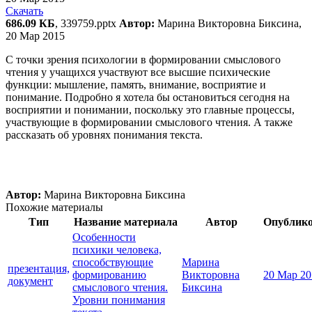
Скачать
686.09 КБ
, 339759.pptx
Автор:
Марина Викторовна Биксина,
20 Мар 2015
С точки зрения психологии в формировании смыслового
чтения у учащихся участвуют все высшие психические
функции: мышление, память, внимание, восприятие и
понимание. Подробно я хотела бы остановиться сегодня на
восприятии и понимании, поскольку это главные процессы,
участвующие в формировании смыслового чтения. А также
рассказать об уровнях понимания текста.
Автор:
Марина Викторовна Биксина
Похожие материалы
Тип
Название материала
Автор
Опублик
Особенности
психики человека,
способствующие
Марина
презентация,
формированию
Викторовна
20 Мар 20
документ
смыслового чтения.
Биксина
Уровни понимания