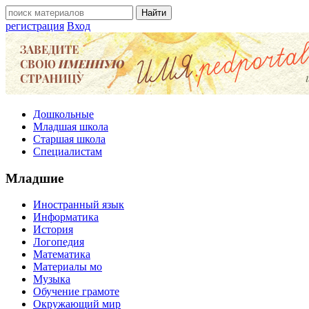
регистрация
Вход
Дошкольные
Младшая школа
Старшая школа
Специалистам
Младшие
Иностранный язык
Информатика
История
Логопедия
Математика
Материалы мо
Музыка
Обучение грамоте
Окружающий мир