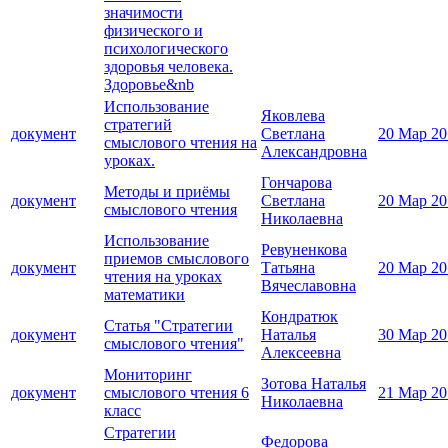
значимости
физического и
психологического
здоровья человека.
Здоровье&nb
Использование
Яковлева
стратегий
документ
Светлана
20 Мар 20
смыслового чтения на
Александровна
уроках.
Гончарова
Методы и приёмы
документ
Светлана
20 Мар 20
смыслового чтения
Николаевна
Использование
Ревуненкова
приемов смыслового
документ
Татьяна
20 Мар 20
чтения на уроках
Вячеславовна
математики
Кондратюк
Статья "Стратегии
документ
Наталья
30 Мар 20
смыслового чтения"
Алексеевна
Мониторинг
Зотова Наталья
документ
смыслового чтения 6
21 Мар 20
Николаевна
класс
Стратегии
Федорова