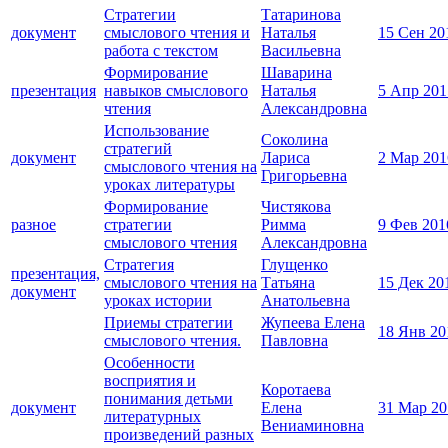
Стратегии
Татаринова
документ
смыслового чтения и
Наталья
15 Сен 20
работа с текстом
Васильевна
Формирование
Шаварина
презентация
навыков смыслового
Наталья
5 Апр 201
чтения
Александровна
Использование
Соколина
стратегий
документ
Лариса
2 Мар 201
смыслового чтения на
Григорьевна
уроках литературы
Формирование
Чистякова
разное
стратегии
Римма
9 Фев 201
смыслового чтения
Александровна
Стратегия
Глущенко
презентация,
смыслового чтения на
Татьяна
15 Дек 20
документ
уроках истории
Анатольевна
Приемы стратегии
Жупеева Елена
18 Янв 20
смыслового чтения.
Павловна
Особенности
восприятия и
Коротаева
понимания детьми
документ
Елена
31 Мар 20
литературных
Вениаминовна
произведений разных