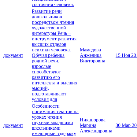
состояния человека.
Развитие речи
дошкольников
посредством чтения
художественной
литературы Речь –
инструмент развития
высших отделов
психики человека.
Мамедова
документ
Обучая ребенка
Анжелика
15 Ноя 20
родной речи,
Викторовна
взрослые
способствуют
развитию его
интеллекта и высших
эмоций,
подготавливают
условия для
Особенности
понимания текстов на
уроках чтения
Никанорова
глухими младшими
документ
Марина
30 Мар 20
школьниками
Александровна
имеющими задержку