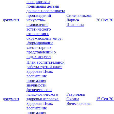
восприятия и
понимания детьми
дошкольного возраста
произведений
Синельникова
документ
искусства»
Лариса
26 Окт 20
становление
Ивановна
эстетического
отношения к
окружающему миру;
формирование
элементарных
представлений о
видах искусст
План воспитательной
работы третий класс
Здоровье Цель:
воспитание
понимания
значимости
физического и
психологического
Гаврилова
документ
здоровья человека.
Оксана
15 Сен 20
Здоровье Цель:
Вячеславовна
воспитание
понимания