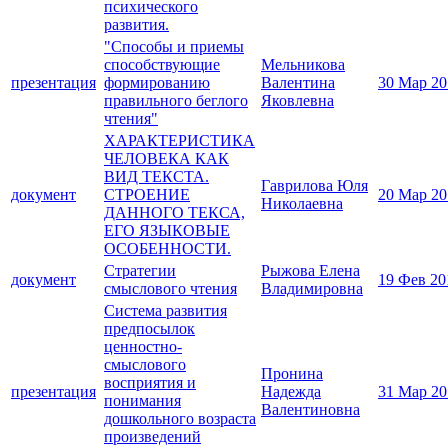
психического
развития.
"Способы и приемы
способствующие
Мельникова
презентация
формированию
Валентина
30 Мар 20
правильного беглого
Яковлевна
чтения"
ХАРАКТЕРИСТИКА
ЧЕЛОВЕКА КАК
ВИД ТЕКСТА.
Гаврилова Юля
документ
СТРОЕНИЕ
20 Мар 20
Николаевна
ДАННОГО ТЕКСА,
ЕГО ЯЗЫКОВЫЕ
ОСОБЕННОСТИ.
Стратегии
Рыжова Елена
документ
19 Фев 20
смыслового чтения
Владимировна
Система развития
предпосылок
ценностно-
смыслового
Пронина
восприятия и
презентация
Надежда
31 Мар 20
понимания
Валентиновна
дошкольного возраста
произведений