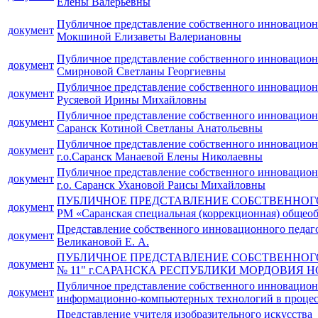
Елены Валерьевны
Публичное представление собственного инновацион
документ
Мокшиной Елизаветы Валериановны
Публичное представление собственного инновацион
документ
Смирновой Светланы Георгиевны
Публичное представление собственного инновационн
документ
Русяевой Ирины Михайловны
Публичное представление собственного инновационн
документ
Саранск Котиной Светланы Анатольевны
Публичное представление собственного инновацион
документ
г.о.Саранск Манаевой Елены Николаевны
Публичное представление собственного инновацион
документ
г.о. Саранск Ухановой Раисы Михайловны
ПУБЛИЧНОЕ ПРЕДСТАВЛЕНИЕ СОБСТВЕННОГО 
документ
РМ «Саранская специальная (коррекционная) общео
Представление собственного инновационного педаго
документ
Великановой Е. А.
ПУБЛИЧНОЕ ПРЕДСТАВЛЕНИЕ СОБСТВЕННОГ
документ
№ 11" г.САРАНСКА РЕСПУБЛИКИ МОРДОВИ
Публичное представление собственного инновационн
документ
информационно-компьютерных технологий в процесс
Представление учителя изобразительного искусства