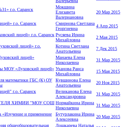
Валерьевна
Мокшина
31» г.о. Саранск
Елизавета
20 Мар 2015
Валериановна
цей» г.о. Саранск
Смирнова Светлана
4 Апр 2015
Георгиевна
овский лицей» г.о. Саранск
Русяева Ирина
2 Мая 2015
Михайловна
ховский лицей» г.о.
Котина Светлана
7 Дек 2015
Анатольевна
Луховский лицей»
Манаева Елена
31 Мар 2015
Николаевна
уры МОУ «Луховский лицей»
Уханова Раиса
15 Мая 2015
Михайловна
тематики ГБС (К) ОУ
Кувшинова Елена
20 Ноя 2015
ны
Анатольевна
цей" г.о. Саранск
Великанова Елена
31 Мар 2015
Александровна
ТЕЛЯ ХИМИИ "МОУ СОШ
Нормайкина Ирина
31 Мар 2015
Николаевна
а «Изучение и применение
Бутурлакина Ирина
20 Мар 2015
Алексеевна
няя общеобразовательная
Лошкарева Наталья