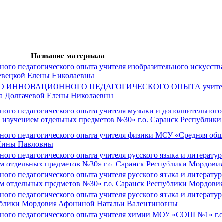
Название материала
ного педагогического опыта учителя изобразительного искусст
жевецкой Елены Николаевны
ИННОВАЦИОННОГО ПЕДАГОГИЧЕСКОГО ОПЫТА учителя 
ка Долгачевой Елены Николаевны
ного педагогического опыта учителя музыки и дополнительног
 изучением отдельных предметов №30» г.о. Саранск Республик
ного педагогического опыта учителя физики МОУ «Средняя общ
 Нины Павловны
ого педагогического опыта учителя русского языка и литерат
м отдельных предметов №30» г.о. Саранск Республики Мордови
ного педагогического опыта учителя русского языка и литерат
ем отдельных предметов №30» г.о. Саранск Республики Мордов
ого педагогического опыта учителя русского языка и литерат
публики Мордовия Афониной Натальи Валентиновны
нного педагогического опыта учителя химии МОУ «СОШ №1» г.о