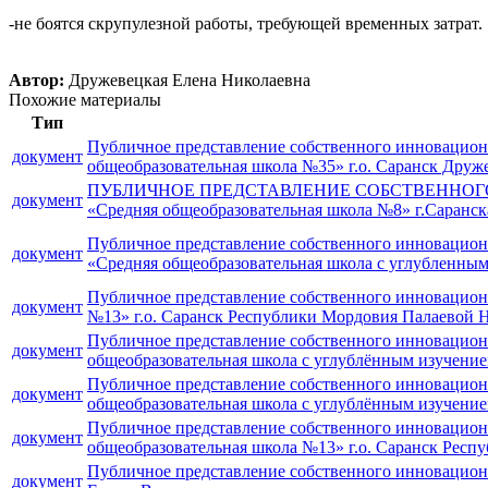
-не боятся скрупулезной работы, требующей временных затрат.
Автор:
Дружевецкая Елена Николаевна
Похожие материалы
Тип
Публичное представление собственного инновацион
документ
общеобразовательная школа №35» г.о. Саранск Дру
ПУБЛИЧНОЕ ПРЕДСТАВЛЕНИЕ СОБСТВЕННОГО 
документ
«Средняя общеобразовательная школа №8» г.Саранс
Публичное представление собственного инновацион
документ
«Средняя общеобразовательная школа с углубленным
Публичное представление собственного инновацион
документ
№13» г.о. Саранск Республики Мордовия Палаевой
Публичное представление собственного инновационн
документ
общеобразовательная школа с углублённым изучение
Публичное представление собственного инновацион
документ
общеобразовательная школа с углублённым изучени
Публичное представление собственного инновационн
документ
общеобразовательная школа №13» г.о. Саранск Рес
Публичное представление собственного инновацио
документ