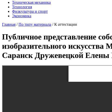
Техническая механика
Технология
Физкультура и спорт
Экономика
Главная
/
По типу материала
/
К аттестации
Публичное представление соб
изобразительного искусства 
Саранск Дружевецкой Елены