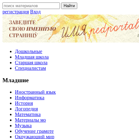
регистрация
Вход
Дошкольные
Младшая школа
Старшая школа
Специалистам
Младшие
Иностранный язык
Информатика
История
Логопедия
Математика
Материалы мо
Музыка
Обучение грамоте
Окружающий мир