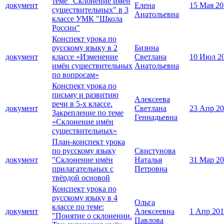
теме "Склонение имён
документ
Елена
15 Мая 20
существительных" в 3
Анатольевна
классе УМК "Школа
России"
Конспект урока по
русскому языку в 2
Бизина
документ
классе «Изменение
Светлана
10 Июл 2
имён существительных
Анатольевна
по вопросам»
Конспект урока по
письму и развитию
Алексеева
речи в 5-х классе.
документ
Светлана
23 Апр 2
Закрепление по теме
Геннадьевна
«Склонение имён
существительных»
План-конспект урока
по русскому языку
Свистунова
документ
"Склонение имён
Наталья
31 Мар 2
прилагательных с
Петровна
твёрдой основой
Конспект урока по
русскому языку в 4
Ольга
классе по теме:
документ
Алексеевна
1 Апр 20
"Понятие о склонении.
Павлова