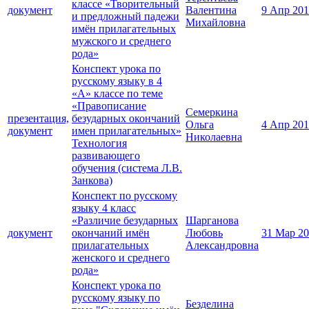
классе «Творительный
документ
Валентина
9 Апр 20
и предложный падежи
Михайловна
имён прилагательных
мужского и среднего
рода»
Конспект урока по
русскому языку в 4
«А» классе по теме
«Правописание
Семеркина
презентация,
безударных окончаний
Ольга
4 Апр 20
документ
имен прилагательных»
Николаевна
Технология
развивающего
обучения (система Л.В.
Занкова)
Конспект по русскому
языку 4 класс
«Различие безударных
Шарганова
документ
окончаний имён
Любовь
31 Мар 2
прилагательных
Александровна
женского и среднего
рода»
Конспект урока по
русскому языку по
Безделина