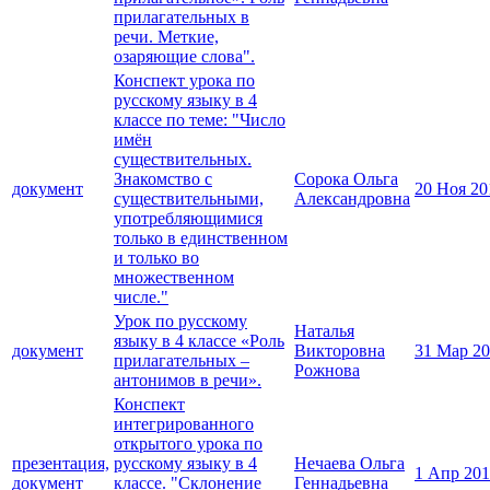
прилагательных в
речи. Меткие,
озаряющие слова".
Конспект урока по
русскому языку в 4
классе по теме: "Число
имён
существительных.
Знакомство с
Сорока Ольга
документ
20 Ноя 20
существительными,
Александровна
употребляющимися
только в единственном
и только во
множественном
числе."
Урок по русскому
Наталья
языку в 4 классе «Роль
документ
Викторовна
31 Мар 2
прилагательных –
Рожнова
антонимов в речи».
Конспект
интегрированного
открытого урока по
презентация,
русскому языку в 4
Нечаева Ольга
1 Апр 20
документ
классе. "Склонение
Геннадьевна