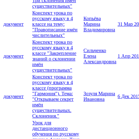
Три склонения имён
существительных"
Конспект урока по
русскому языку в 4
Копьёва
документ
классе на тему:
Марина
31 Мар 2
"Правописание имён
Владимировна
числительных"
Конспект урока по
русскому языку в 4
Сильченко
классе "Закрепление
документ
Елена
1 Апр 20
знаний о склонении
Александровна
имён
существительных"
Конспект урока по
русскому языку в 4
классе (программа
"Гармония"). Тема:
Зозуля Марина
документ
6 Дек 201
"Открываем секрет
Ивановна
имён
существительных.
Склонения."
Урок для
дистанционного
обучения по русскому