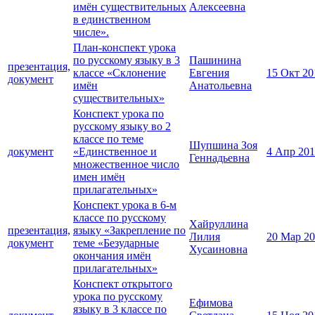
имён существительных
Алексеевна
в единственном
числе».
План-конспект урока
по русскому языку в 3
Пашинина
презентация,
классе «Склонение
Евгения
15 Окт 20
документ
имён
Анатольевна
существительных»
Конспект урока по
русскому языку во 2
классе по теме
Шупшина Зоя
документ
«Единственное и
4 Апр 20
Геннадьевна
множественное число
имен имён
прилагательных»
Конспект урока в 6-м
классе по русскому
Хайруллина
презентация,
языку «Закрепление по
Лилия
20 Мар 2
документ
теме «Безударные
Хусаиновна
окончания имён
прилагательных»
Конспект открытого
урока по русскому
Ефимова
языку в 3 классе по