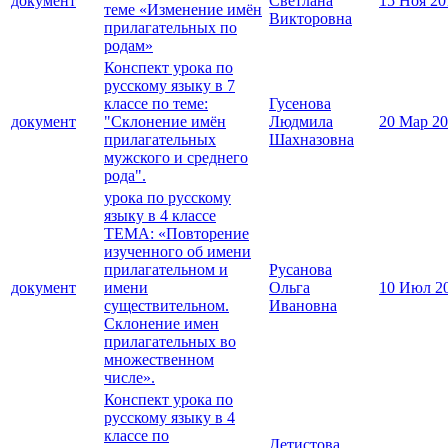
документ
Светлана
15 Ноя 20
теме «Изменение имён
Викторовна
прилагательных по
родам»
Конспект урока по
русскому языку в 7
классе по теме:
Гусенова
документ
"Склонение имён
Людмила
20 Мар 2
прилагательных
Шахназовна
мужского и среднего
рода".
урока по русскому
языку в 4 классе
ТЕМА: «Повторение
изученного об имени
прилагательном и
Русанова
документ
имени
Ольга
10 Июл 2
существительном.
Ивановна
Склонение имен
прилагательных во
множественном
числе».
Конспект урока по
русскому языку в 4
классе по
Детистова