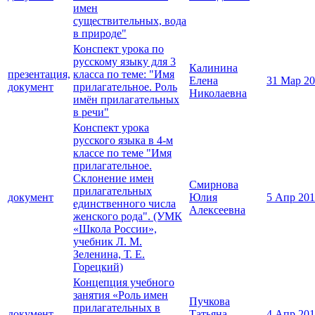
имен
существительных, вода
в природе"
Конспект урока по
русскому языку для 3
Калинина
презентация,
класса по теме: "Имя
Елена
31 Мар 2
документ
прилагательное. Роль
Николаевна
имён прилагательных
в речи"
Конспект урока
русского языка в 4-м
классе по теме "Имя
прилагательное.
Склонение имен
Смирнова
прилагательных
документ
Юлия
5 Апр 20
единственного числа
Алексеевна
женского рода". (УМК
«Школа России»,
учебник Л. М.
Зеленина, Т. Е.
Горецкий)
Концепция учебного
занятия «Роль имен
Пучкова
прилагательных в
документ
Татьяна
4 Апр 20