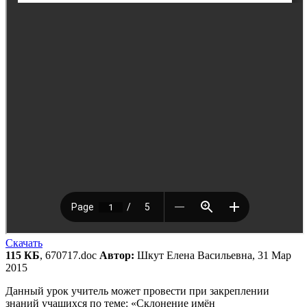
Скачать
115 КБ
, 670717.doc
Автор:
Шкут Елена Васильевна, 31 Мар
2015
Данный урок учитель может провести при закреплении
знаний учащихся по теме: «Склонение имён