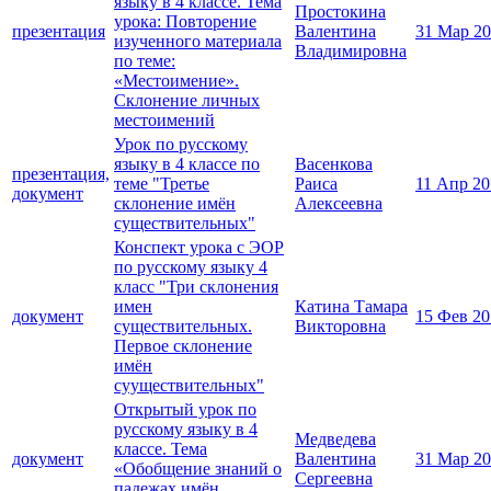
языку в 4 классе. Тема
Простокина
урока: Повторение
презентация
Валентина
31 Мар 2
изученного материала
Владимировна
по теме:
«Местоимение».
Склонение личных
местоимений
Урок по русскому
языку в 4 классе по
Васенкова
презентация,
теме "Третье
Раиса
11 Апр 20
документ
склонение имён
Алексеевна
существительных"
Конспект урока с ЭОР
по русскому языку 4
класс "Три склонения
имен
Катина Тамара
документ
15 Фев 20
существительных.
Викторовна
Первое склонение
имён
сууществительных"
Открытый урок по
русскому языку в 4
Медведева
классе. Тема
документ
Валентина
31 Мар 2
«Обобщение знаний о
Сергеевна
падежах имён