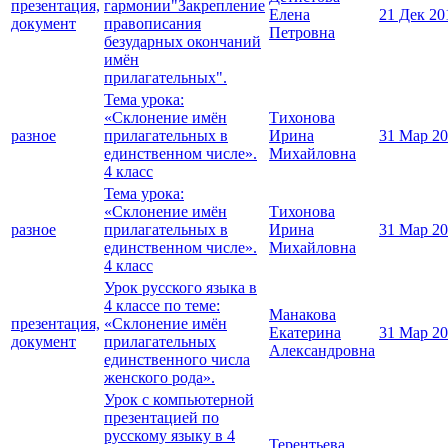
презентация,
гармонии"Закрепление
Елена
21 Дек 20
документ
правописания
Петровна
безударных окончаний
имён
прилагательных".
Тема урока:
«Склонение имён
Тихонова
разное
прилагательных в
Ирина
31 Мар 2
единственном числе».
Михайловна
4 класс
Тема урока:
«Склонение имён
Тихонова
разное
прилагательных в
Ирина
31 Мар 2
единственном числе».
Михайловна
4 класс
Урок русского языка в
4 классе по теме:
Манакова
презентация,
«Склонение имён
Екатерина
31 Мар 2
документ
прилагательных
Александровна
единственного числа
женского рода».
Урок с компьютерной
презентацией по
русскому языку в 4
Терентьева