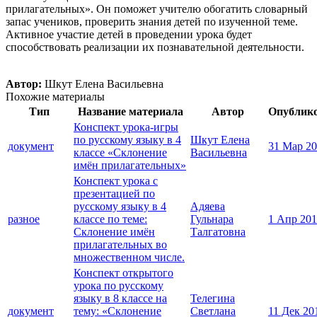
прилагательных». Он поможет учителю обогатить словарный
запас учеников, проверить знания детей по изученной теме.
Активное участие детей в проведении урока будет
способствовать реализации их познавательной деятельности.
Автор:
Шкут Елена Васильевна
Похожие материалы
Тип
Название материала
Автор
Опублик
Конспект урока-игры
по русскому языку в 4
Шкут Елена
документ
31 Мар 2
классе «Склонение
Васильевна
имён прилагательных»
Конспект урока с
презентацией по
русскому языку в 4
Адяева
разное
классе по теме:
Гульнара
1 Апр 20
Склонение имён
Талгатовна
прилагательных во
множественном числе.
Конспект открытого
урока по русскому
языку в 8 классе на
Телегина
документ
тему: «Склонение
Светлана
11 Дек 20