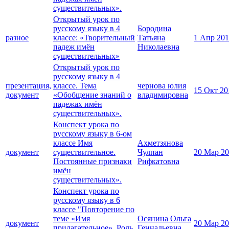
существительных».
Открытый урок по
русскому языку в 4
Бородина
разное
классе: «Творительный
Татьяна
1 Апр 20
падеж имён
Николаевна
существительных»
Открытый урок по
русскому языку в 4
презентация,
классе. Тема
чернова юлия
15 Окт 20
документ
«Обобщение знаний о
владимировна
падежах имён
существительных».
Конспект урока по
русскому языку в 6-ом
классе Имя
Ахметзянова
документ
существительное.
Чулпан
20 Мар 2
Постоянные признаки
Рифкатовна
имён
существительных».
Конспект урока по
русскому языку в 6
классе "Повторение по
теме «Имя
Осянина Ольга
документ
20 Мар 2
прилагательное». Роль
Геннадьевна