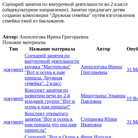
Сценарий занятия по внеурочной деятельности во 2 классе
(общекультурное направление). Занятие предлагает детям
создание композиции "Дружная семейка" путём изготовления
семейки ежей из баклажанов.
Автор:
Анпилогова Ирина Григорьевна
Похожие материалы
Тип
Название материала
Автор
Опуб
Сценарий занятия по
внеурочной деятельности
кружка "Мастерилка"
Анпилогова Ирина
документ
31 М
"Вот и осень к нам
Григорьевна
пришла. Дружная
семейка". 2 класс
Конспект занятия по
развитию речи во 2-й
Мишуткина Эльвира
документ
19 Я
младшей группе "Вот и
Павловна
осень к нам пришла!"
Конспект открытого
занятия "Вот и осень к
Степанова Юлия
документ
31 М
нам пришла что она нам
Ивановна
принесла"
Сценарий "Вот и Осень к
Финк Наталья