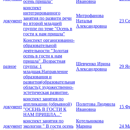
осень пришла"
Ивановна
конспект
интегрированного
Митрофанова
занятия по развити речи
документ
Наталья
23 С
во второй младшей
Александровна
группе по теме "Осень в
гости к нам пришла"
Конспект организованно-
образовательной
деятельности "Золотая
осень в гости к нам
пришла" .Возрастная
Шевченко Ирина
разное
группа: 1
29 Я
Александровна
младшая.Направление
образования и
развития(образовательная
область): художественно-
эстетическая развитие.
конспект занятия по
аппликации (обрывной)
Политова Людмила
документ
15 Ф
"ОСЕНЬ В ГОСТИ К
Ивановна
НАМ ПРИШЛА..."
конспект занятия по
Котельникова
документ
экологии " В гости осень
Марина
24 М