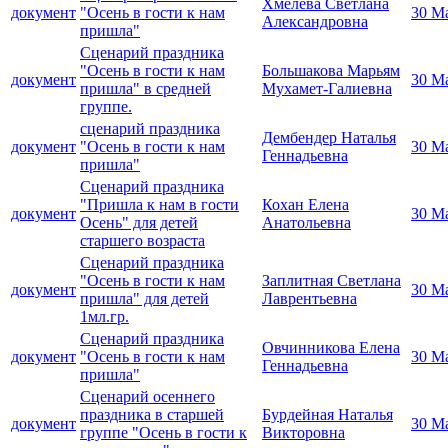
Хмелева Светлана
документ
"Осень в гости к нам
30 М
Александровна
пришла"
Сценарий праздника
"Осень в гости к нам
Большакова Марьям
документ
30 М
пришла" в средней
Мухамет-Галиевна
группе.
сценарий праздника
Дембендер Наталья
документ
"Осень в гости к нам
30 М
Геннадьевна
пришла"
Сценарий праздника
"Пришла к нам в гости
Кохан Елена
документ
30 М
Осень" для детей
Анатольевна
старшего возраста
Сценарий праздника
"Осень в гости к нам
Заплитная Светлана
документ
30 М
пришла" для детей
Лаврентьевна
1мл.гр.
Сценарий праздника
Овчинникова Елена
документ
"Осень в гости к нам
30 М
Геннадьевна
пришла"
Сценарий осеннего
праздника в старшей
Бурдейная Наталья
документ
30 М
группе "Осень в гости к
Викторовна