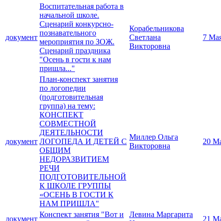
Воспитательная работа в
начальной школе.
Сценарий конкурсно-
Корабельникова
познавательного
документ
Светлана
7 Ма
мероприятия по ЗОЖ.
Викторовна
Сценарий праздника
"Осень в гости к нам
пришла..."
План-конспект занятия
по логопедии
(подготовительная
группа) на тему:
КОНСПЕКТ
СОВМЕСТНОЙ
ДЕЯТЕЛЬНОСТИ
Миллер Ольга
документ
ЛОГОПЕДА И ДЕТЕЙ С
20 М
Викторовна
ОБЩИМ
НЕДОРАЗВИТИЕМ
РЕЧИ
ПОДГОТОВИТЕЛЬНОЙ
К ШКОЛЕ ГРУППЫ
«ОСЕНЬ В ГОСТИ К
НАМ ПРИШЛА"
Конспект занятия "Вот и
Левина Маргарита
документ
21 М