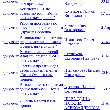
документ
30 М
нам пришла..."
Владимировна
Конспект НОТ по
Кочеткова Галина
документ
развитию речи "Вот и
17 Д
Вячеславовна
осень к нам пришла"
Рабочая программа по
Зверева Снежана
документ
внеурочной деятельности
6 Ап
Викторовна
"Дружная семейка"
Развивающее занятие для
Иванисова Олеся
документ
первоклассников "Вот и
31 М
Юрьевна
Осень к нам пришла!"
Развлечение во второй
Ситникова
документ
младшей группе "Вот и
31 М
Екатерина Павловна
осень к нам пришла"
Осенний праздник для
детей средней группы
Пригоннова Наталья
документ
20 Н
"Вот и Осень к нам
Геннадьевна
пришла"
Развлечение со старшими
Арсенова Наталья
документ
дошкольниками "Вот и
15 Н
Сергеевна
осень к нам пришла"
ШЕВАЛДИНА
2 Осень в гости к нам
документ
НАТАЛЬЯ
11 А
пришла"
АЛЕКСАНДРОВНА