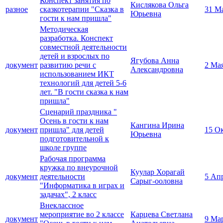
Конспект занятия по
Кислякова Ольга
разное
сказкотерапии "Сказка в
31 М
Юрьевна
гости к нам пришла"
Методическая
разработка. Конспект
совместной деятельности
детей и взрослых по
Ягубова Анна
документ
развитию речи с
2 Ма
Александровна
использованием ИКТ
технологий для детей 5-6
лет. "В гости сказка к нам
пришла"
Сценарий праздника "
Осень в гости к нам
Кангина Ирина
документ
пришла" для детей
15 О
Юрьевна
подготовительной к
школе группе
Рабочая программа
кружка по внеурочной
Куулар Хорагай
документ
деятельности
5 Ап
Сарыг-ооловна
"Информатика в играх и
задачах", 2 класс
Внеклассное
мероприятие во 2 классе
Карцева Светлана
документ
9 Ма