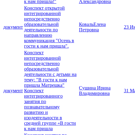
к нам пришла!"
Александровна
Конспект открытой
интегрированной
непосредственно
образовательной
КовальЕлена
документ
23 И
деятельности по
Петровна
направлению
коммуникация "Осень в
гости к нам пришла".
Конспект
интегрированной
непосредственно
образовательной
деятельности с детьми на
тему: "В гости к нам
пришла Матрешка"
Сушина Ирина
документ
Конспект
31 М
Владимировна
интегрированного
занятия по
познавательному
развитию и
изодеятельности в
средней группе «В гости
к нам пришла