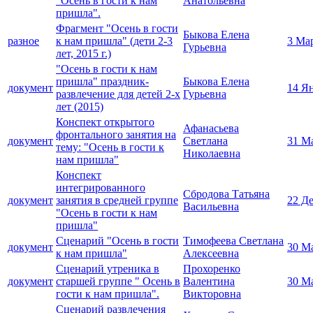
"Осень в гости к нам
Анатольевна
пришла".
Фрагмент "Осень в гости
Быкова Елена
разное
к нам пришла" (дети 2-3
3 Ма
Гурьевна
лет, 2015 г.)
"Осень в гости к нам
пришла" праздник-
Быкова Елена
документ
14 Я
развлечение для детей 2-х
Гурьевна
лет (2015)
Конспект открытого
Афанасьева
фронтального занятия на
документ
Светлана
31 М
тему: "Осень в гости к
Николаевна
нам пришла"
Конспект
интегрированного
Сбродова Татьяна
документ
занятия в средней группе
22 Д
Васильевна
"Осень в гости к нам
пришла"
Сценарий "Осень в гости
Тимофеева Светлана
документ
30 М
к нам пришла"
Алексеевна
Сценарий утреника в
Прохоренко
документ
старшей группе " Осень в
Валентина
30 М
гости к нам пришла".
Викторовна
Сценарий развлечения