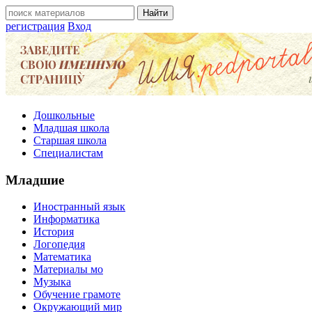
регистрация
Вход
Дошкольные
Младшая школа
Старшая школа
Специалистам
Младшие
Иностранный язык
Информатика
История
Логопедия
Математика
Материалы мо
Музыка
Обучение грамоте
Окружающий мир