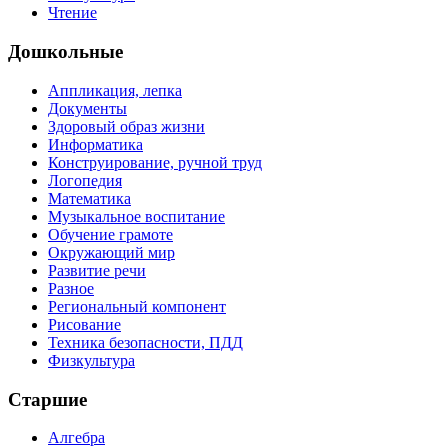
Чтение
Дошкольные
Аппликация, лепка
Документы
Здоровый образ жизни
Информатика
Конструирование, ручной труд
Логопедия
Математика
Музыкальное воспитание
Обучение грамоте
Окружающий мир
Развитие речи
Разное
Региональный компонент
Рисование
Техника безопасности, ПДД
Физкультура
Старшие
Алгебра