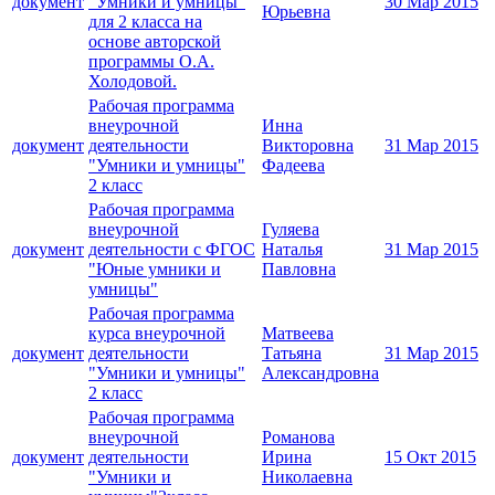
документ
"Умники и умницы"
30 Мар 2015
Юрьевна
для 2 класса на
основе авторской
программы О.А.
Холодовой.
Рабочая программа
внеурочной
Инна
документ
деятельности
Викторовна
31 Мар 2015
"Умники и умницы"
Фадеева
2 класс
Рабочая программа
внеурочной
Гуляева
документ
деятельности с ФГОС
Наталья
31 Мар 2015
"Юные умники и
Павловна
умницы"
Рабочая программа
курса внеурочной
Матвеева
документ
деятельности
Татьяна
31 Мар 2015
"Умники и умницы"
Александровна
2 класс
Рабочая программа
внеурочной
Романова
документ
деятельности
Ирина
15 Окт 2015
"Умники и
Николаевна