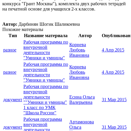
конкурса "Грант Москвы"), комплекта двух рабочих тетрадей
на печатной основе для учащихся 2-х классов.
Автор:
Дарбинян Шогик Шаликоевна
Похожие материалы
Тип
Название материала
Автор
Опубликован
Рабочая программа по
Корнева
внеурочной
разное
Любовь
4 Апр 2015
деятельности
Ивановна
"Умники и умницы"
Рабочая программа по
Корнева
внеурочной
разное
Любовь
4 Апр 2015
деятельности
Ивановна
"Умники и умницы"
Рабочая программа по
внеурочной
деятельности
Есина Ольга
документ
31 Мар 2015
""Умники и умницы"
Валерьевна
1 класс по УМК
"Школа России"
Рабочая программа
Артамонова
внеурочной
документ
Ольга
31 Мар 2015
деятельности