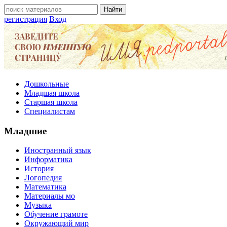
регистрация
Вход
Дошкольные
Младшая школа
Старшая школа
Специалистам
Младшие
Иностранный язык
Информатика
История
Логопедия
Математика
Материалы мо
Музыка
Обучение грамоте
Окружающий мир