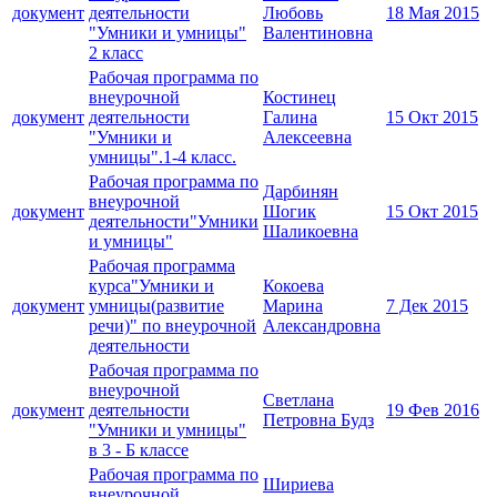
документ
деятельности
Любовь
18 Мая 2015
"Умники и умницы"
Валентиновна
2 класс
Рабочая программа по
внеурочной
Костинец
документ
деятельности
Галина
15 Окт 2015
"Умники и
Алексеевна
умницы".1-4 класс.
Рабочая программа по
Дарбинян
внеурочной
документ
Шогик
15 Окт 2015
деятельности"Умники
Шаликоевна
и умницы"
Рабочая программа
курса"Умники и
Кокоева
документ
умницы(развитие
Марина
7 Дек 2015
речи)" по внеурочной
Александровна
деятельности
Рабочая программа по
внеурочной
Светлана
документ
деятельности
19 Фев 2016
Петровна Будз
"Умники и умницы"
в 3 - Б классе
Рабочая программа по
Шириева
внеурочной