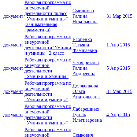
Рабочая программа по
внеурочной
Смирнова
деятельности 4класс
документ
Галина
31 Мар 2015
"Умники и умницы"
Николаевна
(Занимательная
грамматика)
Рабочая программа по
Егоренко
внеурочной
документ
Татьяна
1 Апр 2015
деятельности"Умники
Фамшаевна
и умницы" 2 класс
Рабочая программа по
Четверикова
внеурочной
документ
Галина
5 Апр 2015
деятельности
Андреевна
"Умники и Умницы"
Рабочая программа по
Долженкова
внеурочной
документ
Ольга
31 Мар 2015
деятельности
Анатольевна
"Умники и умницы"
Рабочая программа по
Лабарешных
внеурочной
документ
Гузель
4 Апр 2015
деятельности
Ильгизаровна
"Умники и умницы"
Рабочая программа по
внеурочной
Семкович