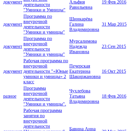
документ
Альфия
19 Фев 2016
деятельности
Равильевна
"Умники и Умницы"
Программа по
Шинкарёва
внеурочной
документ
Галина
31 Мар 2015
деятельности
Владимировна
"Умники и умницы"
Программа по
Мурсалимова
внеурочной
документ
Надежда
23 Сен 2015
деятельности
Ивановна
"Умники и умницы"
Рабочая программа по
внеурочной
Печерская
документ
деятельности "«Юные
Екатерина
16 Окт 2015
умники и умницы» 2
Шакиржановна
класс
Программа
Чухлебова
внеурочной
разное
Татьяна
18 Фев 2016
деятельности
Владимировна
"Умники и умницы".
Рабочая программа
занятия по
внеурочной
деятельности
Бавина Анна