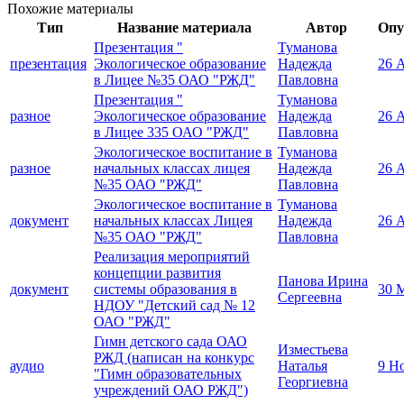
Похожие материалы
Тип
Название материала
Автор
Опу
Презентация "
Туманова
презентация
Экологическое образование
Надежда
26 
в Лицее №35 ОАО "РЖД"
Павловна
Презентация "
Туманова
разное
Экологическое образование
Надежда
26 
в Лицее 335 ОАО "РЖД"
Павловна
Экологическое воспитание в
Туманова
разное
начальных классах лицея
Надежда
26 
№35 ОАО "РЖД"
Павловна
Экологическое воспитание в
Туманова
документ
начальных классах Лицея
Надежда
26 
№35 ОАО "РЖД"
Павловна
Реализация мероприятий
концепции развития
Панова Ирина
документ
системы образования в
30 
Сергеевна
НДОУ "Детский сад № 12
ОАО "РЖД"
Гимн детского сада ОАО
Изместьева
РЖД (написан на конкурс
аудио
Наталья
9 Н
"Гимн образовательных
Георгиевна
учреждений ОАО РЖД")