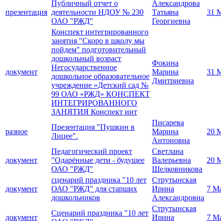
Публичный отчет о
Александрова
презентация
деятельности НДОУ № 230
Татьяна
31 
ОАО "РЖД"
Георгиевна
Конспект интегрированного
занятия "Скоро в школу мы
пойдем" подготовительный
дошкольный возраст
Фокина
Негосударственное
документ
Марина
31 
дошкольное образовательное
Дмитриевна
учреждение «Детский сад №
99 ОАО «РЖД» КОНСПЕКТ
ИНТЕГРИРОВАННОГО
ЗАНЯТИЯ Конспект инт
Писарева
Презентация "Пушкин в
разное
Марина
20 
Лицее".
Антоновна
Педагогический проект
Светлана
документ
"Одарённые дети - будущее
Валерьевна
20 
ОАО "РЖД"
Шелковникова
сценарий праздника "10 лет
Струтынская
документ
ОАО "РЖД" для старших
Ирина
7 М
дошкольников
Александровна
Струтынская
Сценарий праздника "10 лет
документ
Ирина
7 М