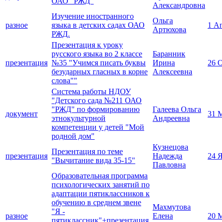
ОАО "РЖД"
Александровна
Изучение иностранного
Ольга
разное
языка в детских садах ОАО
1 А
Артюхова
РЖД.
Презентация к уроку
русского языка во 2 классе
Баранник
презентация
№35 "Учимся писать буквы
Ирина
26 
безударных гласных в корне
Алексеевна
слова""
Система работы НДОУ
"Детского сада №211 ОАО
"РЖД" по формированию
Галеева Ольга
документ
31 
этнокультурной
Андреевна
компетенции у детей "Мой
родной дом"
Кузнецова
Презентация по теме
презентация
Надежда
24 
"Вычитание вида 35-15"
Павловна
Образовательная программа
психологических занятий по
адаптации пятиклассников к
обучению в среднем звене
Махмутова
"Я -
разное
Елена
20 
пятиклассник"+презентация.