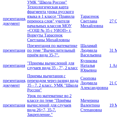
УМК "Школа России"
Технологическая карта
фрагмента урока русского
языка в 1 классе "Правила
Тарасенок
презентация,
переноса слов" учителя
Светлана
27 
документ
начальных классов МОУ
Михайловна
«СОШ № 35 с УИОП» г.
Воркуты Тарасенок
Светланы Михайловны
Презентация по математике
Шаламай
презентация
по теме "Вычислительный
Людмила
31 
приём вида 35-7".
Васильевна
Куликова
"Приемы вычислений для
презентация
Наталья
1 А
случаев вида 35 - 7", 2 класс
Юрьевна
Приемы вычитания с
Снопова
презентация,
переходом через разряд вида
Людмила
21 
документ
35 - 7. 2 класс. УМК "Школа
Александровна
России"
Урок по математике во 2
классе по теме "Приёмы
Мичерина
презентация
вычислений для случаев
Валентина
19 
вида 26+7, 35-7.
Степановна
Закрепление."