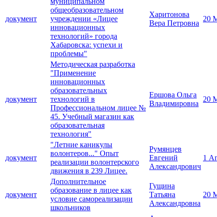
муниципальном
общеобразовательном
Харитонова
документ
учреждении «Лицее
20 
Вера Петровна
инновационных
технологий» города
Хабаровска: успехи и
проблемы"
Методическая разработка
"Применение
инновационных
образовательных
Ершова Ольга
документ
технологий в
20 
Владимировна
Профессиональном лицее №
45. Учебный магазин как
образовательная
технология"
"Летние каникулы
Румянцев
волонтеров..." Опыт
документ
Евгений
1 А
реализации волонтерского
Александрович
движения в 239 Лицее.
Дополнительное
Гущина
образование в лицее как
документ
Татьяна
20 
условие самореализации
Александровна
школьников