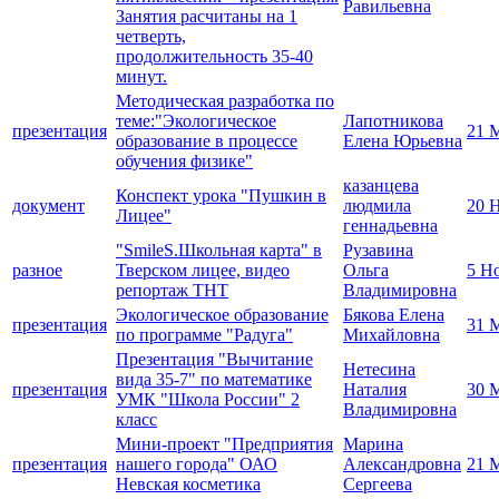
Равильевна
Занятия расчитаны на 1
четверть,
продолжительность 35-40
минут.
Методическая разработка по
теме:"Экологическое
Лапотникова
презентация
21 
образование в процессе
Елена Юрьевна
обучения физике"
казанцева
Конспект урока "Пушкин в
документ
людмила
20 
Лицее"
геннадьевна
"SmileS.Школьная карта" в
Рузавина
разное
Тверском лицее, видео
Ольга
5 Н
репортаж ТНТ
Владимировна
Экологическое образование
Бякова Елена
презентация
31 
по программе "Радуга"
Михайловна
Презентация "Вычитание
Нетесина
вида 35-7" по математике
презентация
Наталия
30 
УМК "Школа России" 2
Владимировна
класс
Мини-проект "Предприятия
Марина
презентация
нашего города" ОАО
Александровна
21 
Невская косметика
Сергеева