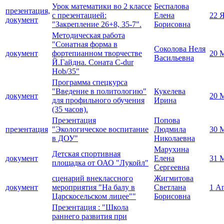
Урок математики во 2 классе
Беспалова
презентация,
с презентацией:
Елена
22 
документ
"Закрепление 26+8, 35-7".
Борисовна
Методическая работа
"Сонатная форма в
Соколова Неля
документ
фортепианном творчестве
20 
Васильевна
Й.Гайдна. Соната C-dur
Hob/35"
Программа спецкурса
"Введение в политологию"
Кукелева
документ
20 
для профильного обучения
Ирина
(35 часов).
Презентация
Попова
презентация
"Экологическое воспитание
Людмила
30 
в ДОУ"
Николаевна
Марухина
Детская спортивная
документ
Елена
31 
площадка от ОАО "Лукойл"
Сергеевна
сценарий внеклассного
Жигмитова
документ
мероприятия "На балу в
Светлана
1 А
Царскосельском лицее""
Борисовна
Презентация : "Школа
раннего развития при