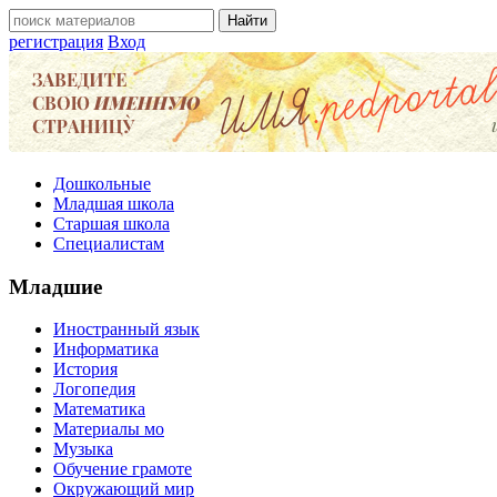
регистрация
Вход
Дошкольные
Младшая школа
Старшая школа
Специалистам
Младшие
Иностранный язык
Информатика
История
Логопедия
Математика
Материалы мо
Музыка
Обучение грамоте
Окружающий мир