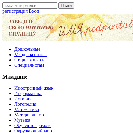
регистрация
Вход
Дошкольные
Младшая школа
Старшая школа
Специалистам
Младшие
Иностранный язык
Информатика
История
Логопедия
Математика
Материалы мо
Музыка
Обучение грамоте
Окружающий мир