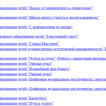
разования детей "Поиск: от невероятного к очевидному"
разования детей "Школа юного туриста и эколога-краеведа."
бразования детей "С компьютером по жизни"
тельного образования детей "Танцующий город"
разования детей "Страна Мастеров"
бразования детей художественно-эстетической направленности
азования детей "Чудеса из чудес" (Работа с природным материа
разования детей "Умелые руки"
бразования детей "Волшебный мир бумаги"
разования детей "Умелые руки"
образования детей «Цифровые музыкальные инструменты: синте
образования детей «Цифровые музыкальные инструменты: синте
разования детей "Баскетбол"
разования детей "Путь к успеху"