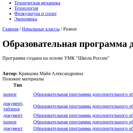
Техническая механика
Технология
Физкультура и спорт
Экономика
Главная
/
Начальные классы
/
Разное
Образовательная программа д
Программа создана на основе УМК "Школа России"
Автор:
Кравцова Майя Александровна
Похожие материалы
Тип
разное
Образовательная программа дополнительного о
документ,
Образовательная программа дополнительного о
таблица
документ
Образовательная программа дополнительного о
разное
Образовательная программа дополнительного о
документ
Образовательная программа дополнительного об