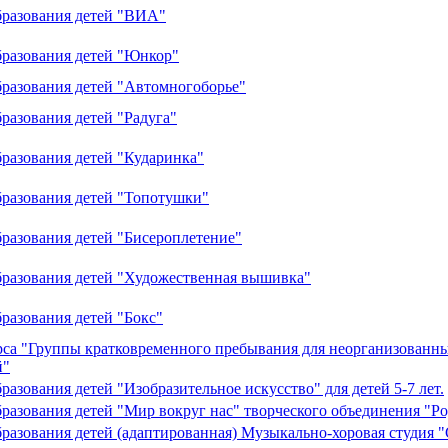
бразования детей "ВИА"
бразования детей "Юнкор"
бразования детей "Автомногоборье"
разования детей "Радуга"
разования детей "Кударинка"
бразования детей "Топотушки"
разования детей "Бисероплетение"
бразования детей "Художественная вышивка"
разования детей "Бокс"
рса "Группы кратковременного пребывания для неорганизованны
й"
азования детей "Изобразительное искусство" для детей 5-7 лет.
разования детей "Мир вокруг нас" творческого объединения "Р
разования детей (адаптированная) Музыкально-хоровая студия 