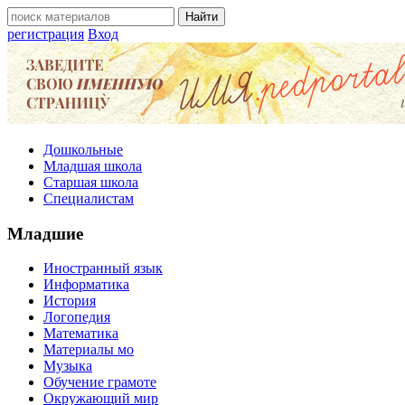
регистрация
Вход
Дошкольные
Младшая школа
Старшая школа
Специалистам
Младшие
Иностранный язык
Информатика
История
Логопедия
Математика
Материалы мо
Музыка
Обучение грамоте
Окружающий мир