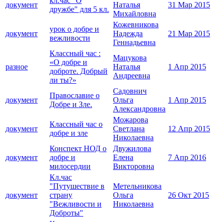
кл.час "О
документ
Наталья
31 Мар 2015
дружбе" для 5 кл.
Михайловна
Кожевникова
урок о добре и
документ
Надежда
21 Мар 2015
вежливости
Геннадьевна
Классный час :
Мацукова
«О добре и
разное
Наталья
1 Апр 2015
доброте. Добрый
Андреевна
ли ты?»
Садовнич
Православие о
документ
Ольга
1 Апр 2015
Добре и Зле.
Александровна
Можарова
Классный час о
документ
Светлана
12 Апр 2015
добре и зле
Николаевна
Конспект НОД о
Двужилова
документ
добре и
Елена
7 Апр 2016
милосердии
Викторовна
Кл.час
"Путушествие в
Метельникова
документ
страну
Ольга
26 Окт 2015
"Вежливости и
Николаевна
Доброты"