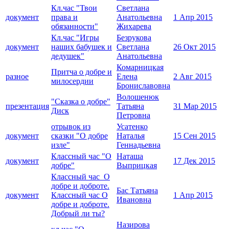
Кл.час "Твои
Светлана
документ
права и
Анатольевна
1 Апр 2015
обязанности"
Жихарева
Кл.час "Игры
Безрукова
документ
наших бабушек и
Светлана
26 Окт 2015
дедушек"
Анатольевна
Комарницкая
Притча о добре и
разное
Елена
2 Авг 2015
милосердии
Брониславовна
Волошенюк
"Сказка о добре"
презентация
Татьяна
31 Мар 2015
Диск
Петровна
отрывок из
Усатенко
документ
сказки "О добре
Наталья
15 Сен 2015
изле"
Геннадьевна
Классный час "О
Наташа
документ
17 Дек 2015
добре"
Выприцкая
Классный час_О
добре и доброте.
Бас Татьяна
документ
Классный час О
1 Апр 2015
Ивановна
добре и доброте.
Добрый ли ты?
Назирова