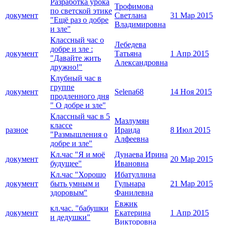
Разработка урока
Трофимова
по светской этике
документ
Светлана
31 Мар 2015
"Ещё раз о добре
Владимировна
и зле"
Классный час о
Лебедева
добре и зле :
документ
Татьяна
1 Апр 2015
"Давайте жить
Александровна
дружно!"
Клубный час в
группе
документ
Selena68
14 Ноя 2015
продленного дня
" О добре и зле"
Классный час в 5
Мазлумян
классе
разное
Ираида
8 Июл 2015
"Размышления о
Алфеевна
добре и зле"
Кл.час "Я и моё
Дунаева Ирина
документ
20 Мар 2015
будущее"
Ивановна
Кл.час "Хорошо
Ибатуллина
документ
быть умным и
Гульнара
21 Мар 2015
здоровым"
Фанилевна
Евжик
кл.час. "бабушки
документ
Екатерина
1 Апр 2015
и дедушки"
Викторовна