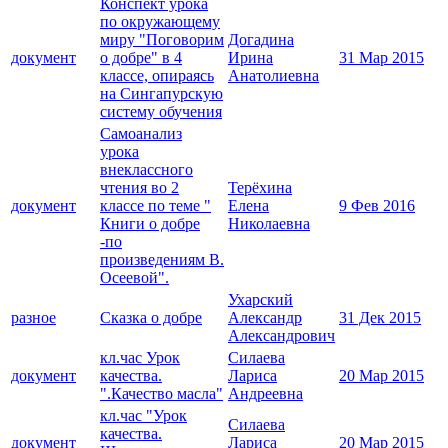
Конспект урока
по окружающему
миру "Поговорим
Догадина
документ
о добре" в 4
Ирина
31 Мар 2015
классе, опираясь
Анатолиевна
на Сингапурскую
систему обучения
Самоанализ
урока
внеклассного
чтения во 2
Терёхина
документ
классе по теме "
Елена
9 Фев 2016
Книги о добре
Николаевна
-по
произведениям В.
Осеевой".
Ухарский
разное
Сказка о добре
Александр
31 Дек 2015
Александрович
кл.час Урок
Силаева
документ
качества.
Лариса
20 Мар 2015
".Качество масла"
Андреевна
кл.час "Урок
Силаева
качества.
документ
Лариса
20 Мар 2015