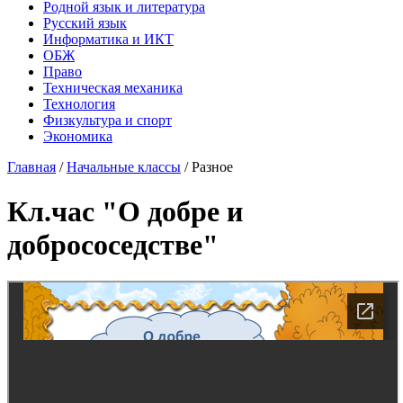
Родной язык и литература
Русский язык
Информатика и ИКТ
ОБЖ
Право
Техническая механика
Технология
Физкультура и спорт
Экономика
Главная
/
Начальные классы
/
Разное
Кл.час "О добре и
добрососедстве"