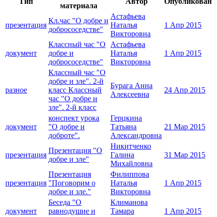
Тип
Автор
Опубликован
материала
Астафьева
Кл.час "О добре и
презентация
Наталья
1 Апр 2015
добрососедстве"
Викторовна
Классный час "О
Астафьева
документ
добре и
Наталья
1 Апр 2015
добрососедстве"
Викторовна
Классный час "О
добре и зле". 2-й
Бурага Анна
разное
класс Классный
24 Апр 2015
Алексеевна
час "О добре и
зле". 2-й класс
конспект урока
Герцкина
документ
"О добре и
Татьяна
21 Мар 2015
доброте".
Александровна
Никитченко
Презентация "О
презентация
Галина
31 Мар 2015
добре и зле"
Михайловна
Презентация
Филиппова
презентация
"Поговорим о
Наталья
1 Апр 2015
добре и зле."
Викторовна
Беседа "О
Климанова
документ
равнодушие и
Тамара
1 Апр 2015