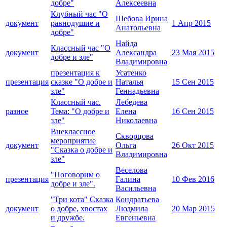
добре"
Алексеевна
Клубный час "О
Шебова Ирина
документ
равнодушие и
1 Апр 2015
Анатольевна
добре"
Найда
Классный час "О
документ
Александра
23 Мая 2015
добре и зле"
Владимировна
презентация к
Усатенко
презентация
сказке "О добре и
Наталья
15 Сен 2015
зле"
Геннадьевна
Классный час.
Лебедева
разное
Тема: "О добре и
Елена
16 Сен 2015
зле"
Николаевна
Внеклассное
Скворцова
мероприятие
документ
Ольга
26 Окт 2015
"Сказка о добре и
Владимировна
зле"
Веселова
"Поговорим о
презентация
Галина
10 Фев 2016
добре и зле".
Васильевна
"Три кота" Сказка
Кондратьева
документ
о добре, хвостах
Людмила
20 Мар 2015
и дружбе.
Евгеньевна