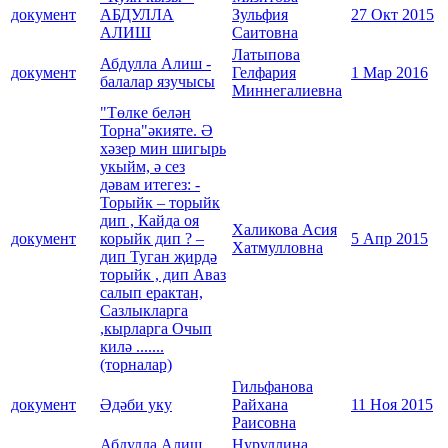
документ
АБДУЛЛА
Зульфия
27 Окт 2015
АЛИШ
Саитовна
Латыпова
Абдулла Алиш -
документ
Гелфария
1 Мар 2016
балалар язучысы
Миннегалиевна
"Төлке белән
Торна"әкияте. Ә
хәзер мин шигырь
укыйм, ә сез
дәвам итегез: -
Торыйк – торыйк
дип , Кайда оя
Халикова Асия
документ
корыйк дип ? –
5 Апр 2015
Хатмулловна
дип Туган җирдә
торыйк , дип Аваз
салып ерактан,
Сазлыкларга
,кырларга Очып
килә .......
(торналар)
Гильфанова
документ
Әдәби уку
Райхана
11 Ноя 2015
Раисовна
Абдулла Алиш
Нуруллина