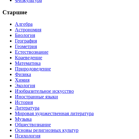
Физкультура
Старшие
Алгебра
Астрономия
Биология
География
Геометрия
Естествознание
Краеведение
Математика
Природоведение
Физика
Химия
Экология
Изобразительное искусство
Иностранные языки
История
Литература
Мировая художественная литература
Музыка
Обществознание
Основы религиозных культур
Психология