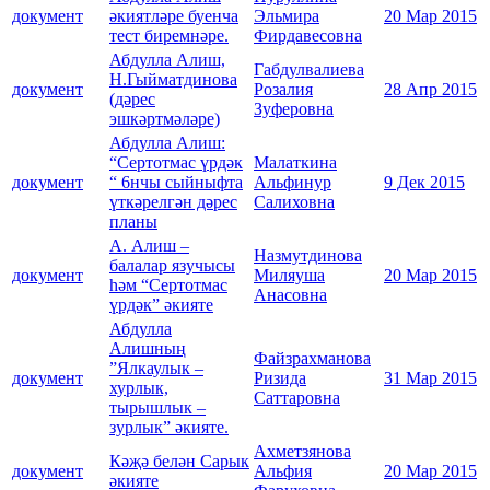
документ
әкиятләре буенча
Эльмира
20 Мар 2015
тест биремнәре.
Фирдавесовна
Абдулла Алиш,
Габдулвалиева
Н.Гыйматдинова
документ
Розалия
28 Апр 2015
(дәрес
Зуферовна
эшкәртмәләре)
Абдулла Алиш:
“Сертотмас үрдәк
Малаткина
документ
“ 6нчы сыйныфта
Альфинур
9 Дек 2015
үткәрелгән дәрес
Салиховна
планы
А. Алиш –
Назмутдинова
балалар язучысы
документ
Миляуша
20 Мар 2015
һәм “Сертотмас
Анасовна
үрдәк” әкияте
Абдулла
Алишның
Файзрахманова
”Ялкаулык –
документ
Ризида
31 Мар 2015
хурлык,
Саттаровна
тырышлык –
зурлык” әкияте.
Ахметзянова
Кәҗә белән Сарык
документ
Альфия
20 Мар 2015
әкияте