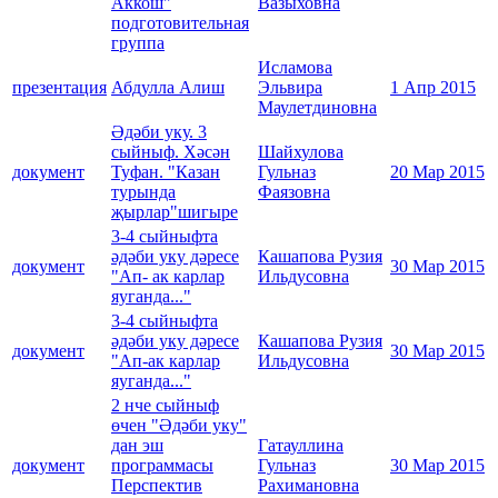
Аккош"
Вазыховна
подготовительная
группа
Исламова
презентация
Абдулла Алиш
Эльвира
1 Апр 2015
Маулетдиновна
Әдәби уку. 3
сыйныф. Хәсән
Шайхулова
документ
Туфан. "Казан
Гульназ
20 Мар 2015
турында
Фаязовна
җырлар"шигыре
3-4 сыйныфта
әдәби уку дәресе
Кашапова Рузия
документ
30 Мар 2015
"Ап- ак карлар
Ильдусовна
яуганда..."
3-4 сыйныфта
әдәби уку дәресе
Кашапова Рузия
документ
30 Мар 2015
"Ап-ак карлар
Ильдусовна
яуганда..."
2 нче сыйныф
өчен "Әдәби уку"
дан эш
Гатауллина
документ
программасы
Гульназ
30 Мар 2015
Перспектив
Рахимановна