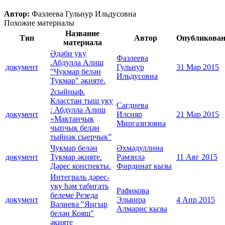
Автор:
Фазлеева Гульнур Ильдусовна
Похожие материалы
Название
Тип
Автор
Опубликова
материала
Әдәби уку
Фазлеева
.Абдулла Алиш
документ
Гульнур
31 Мар 2015
"Чукмар белән
Ильдусовна
Тукмар" әкияте.
2сыйныф.
Класстан тыш уку
Сагдиева
: Абдулла Алиш
документ
Илсияр
21 Мар 2015
«Мактанчык
Миргазизовна
чыпчык белән
тыйнак сыерчык”
Чукмар белән
Әхмәдуллина
документ
Тукмар әкияте.
Рәмзилә
11 Авг 2015
Дәрес конспекты.
Фирдинат кызы
Интеграль дәрес-
уку һәм табигать
Рафикова
белеме Резеда
документ
Эльвира
4 Апр 2015
Вәлиева "Яңгыр
Алмарис кызы
белән Кояш"
әкияте