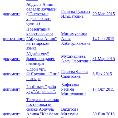
Абдулла Алиш –
балалар язучысы
Гараева Гульназ
документ
(“Сертотмас
20 Мар 2015
Ильшатовна
үрдәк” әкияте
буенча)
Презентация
классного часа
Минимуллина
презентация
"Абдулла Алиш"
Алия
14 Сен 2015
на татарском
Хабибулхаковна
языке
"Әдәби уку"
Мухамадиева
документ
фәненнән дәрес
31 Мар 2015
Алсу Фаритовна
планнары
Әдәби уку.
Гараева Флюса
документ
Ф.Яруллин "Әни"
6 Дек 2015
Сабитовна
шигыре
Хафизова
2сыйныф Әдәби
документ
Расима
17 Окт 2015
уку."Апрель ае”.
Миннулловна
Театрализованная
постановка по
сказке Абдулла
Вахитова
документ
Алиша "Каз белән
Миляуша
30 Янв 2016