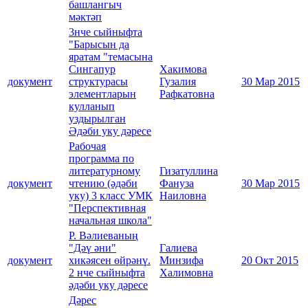
башлангыч
мәктәп
3нче сыйныфта
"Барысын да
яратам "темасына
Сингапур
Хакимова
документ
структурасы
Гузалия
30 Мар 2015
элементларын
Рафкатовна
кулланып
уздырылган
Әдәби уку дәресе
Рабочая
программа по
литературному
Гизатуллина
документ
чтению (әдәби
Фануза
30 Мар 2015
уку) 3 класс УМК
Наиловна
"Перспективная
начальная школа"
Р. Вәлиеваның
"Дәү әни"
Галиева
документ
хикәясен өйрәнү.
Минзифа
20 Окт 2015
2 нче сыйныфта
Халимовна
әдәби уку дәресе
Дәрес