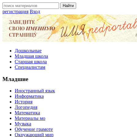
регистрация
Вход
Дошкольные
Младшая школа
Старшая школа
Специалистам
Младшие
Иностранный язык
Информатика
История
Логопедия
Математика
Материалы мо
Музыка
Обучение грамоте
Окружающий мир