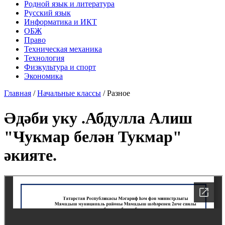
Родной язык и литература
Русский язык
Информатика и ИКТ
ОБЖ
Право
Техническая механика
Технология
Физкультура и спорт
Экономика
Главная
/
Начальные классы
/
Разное
Әдәби уку .Абдулла Алиш
"Чукмар белән Тукмар"
әкияте.