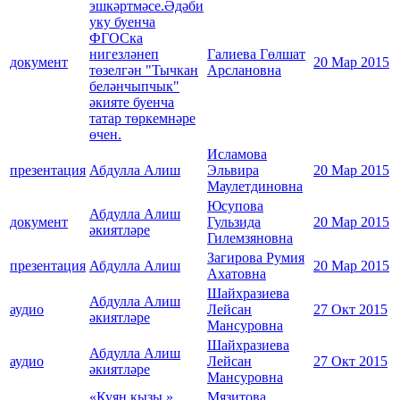
эшкәртмәсе.Әдәби
уку буенча
ФГОСка
нигезләнеп
Галиева Гөлшат
документ
20 Мар 2015
төзелгән "Тычкан
Арслановна
беләнчыпчык"
әкияте буенча
татар төркемнәре
өчен.
Исламова
презентация
Абдулла Алиш
Эльвира
20 Мар 2015
Маулетдиновна
Юсупова
Абдулла Алиш
документ
Гульзида
20 Мар 2015
әкиятләре
Гилемзяновна
Загирова Румия
презентация
Абдулла Алиш
20 Мар 2015
Ахатовна
Шайхразиева
Абдулла Алиш
аудио
Лейсан
27 Окт 2015
әкиятләре
Мансуровна
Шайхразиева
Абдулла Алиш
аудио
Лейсан
27 Окт 2015
әкиятләре
Мансуровна
«Куян кызы »
Мязитова