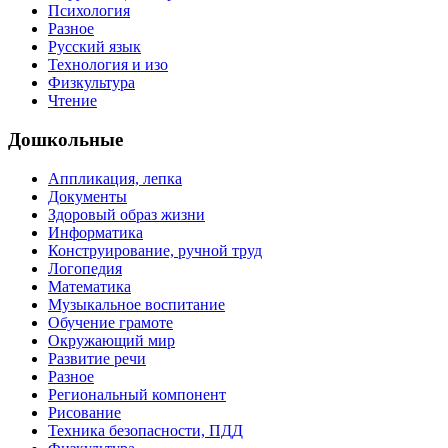
Психология
Разное
Русский язык
Технология и изо
Физкультура
Чтение
Дошкольные
Аппликация, лепка
Документы
Здоровый образ жизни
Информатика
Конструирование, ручной труд
Логопедия
Математика
Музыкальное воспитание
Обучение грамоте
Окружающий мир
Развитие речи
Разное
Региональный компонент
Рисование
Техника безопасности, ПДД