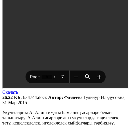
Скачать
26.22 КБ
, 634744.docx
Автор:
Фазлеева Гульнур Ильдусовна,
31 Мар 2015
Укучыларны А. Алиш иҗаты һәм аның әсәрләре белән
таныштыру. А.Алиш әсәрләре аша укучыларда гаделлелек,
тату, кешелеклелек, игелеклелек сыйфатлары тәрбияләү.