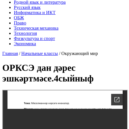
Родной язык и литература
Русский язык
Информатика и ИКТ
ОБЖ
Право
Техническая механика
Технология
Физкультура и спорт
Экономика
Главная
/
Начальные классы
/
Окружающий мир
ОРКСЭ дан дәрес
эшкәртмәсе.4сыйныф