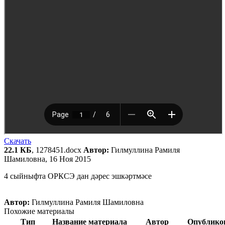
Скачать
22.1 КБ
, 1278451.docx
Автор:
Гилмуллина Рамиля
Шамиловна, 16 Ноя 2015
4 сыйныфта ОРКСЭ дан дәрес эшкәртмәсе
Автор:
Гилмуллина Рамиля Шамиловна
Похожие материалы
Тип
Название материала
Автор
Опублико