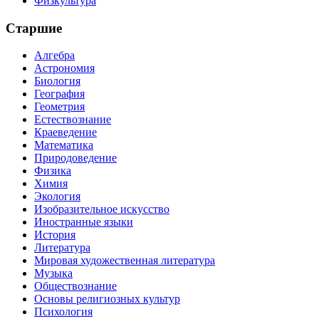
Физкультура
Старшие
Алгебра
Астрономия
Биология
География
Геометрия
Естествознание
Краеведение
Математика
Природоведение
Физика
Химия
Экология
Изобразительное искусство
Иностранные языки
История
Литература
Мировая художественная литература
Музыка
Обществознание
Основы религиозных культур
Психология