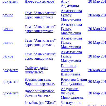
документ
Дәрес эшкәртмәсе
Алсу
20 Мар 20
Адгамовна
Ахметзянова
Тема "Аныклагыч"
разное
Гульсу
20 Мар 20
дәрес эшкәртмәсе
Магсумовна
Ахметзянова
Тема "Аныклагыч"
разное
Гульсу
20 Мар 20
дәрес эшкәртмәсе
Магсумовна
Ахметзянова
Тема "Аныклагыч"
разное
Гульсу
20 Мар 20
дәрес эшкәртмәсе
Магсумовна
Ахметзянова
Тема "Аныклагыч"
разное
Гульсу
20 Мар 20
дәрес эшкәртмәсе
Магсумовна
Гарипова
Сыйфат, дәрес
документ
Айзира
20 Мар 20
эшкәртмәсе
Шамилевна
Боерык фигыль.
Юзмиева Сурия
документ
20 Мар 20
Дәрес эшкәртмәсе.
Габидулловна
Абдуллина
Дәрес эшкәртмәсе.
документ
Файруза
20 Мар 20
Бәхетле балачак.
Миннулловна
6 сыйныфта "Җил"
Загидуллина