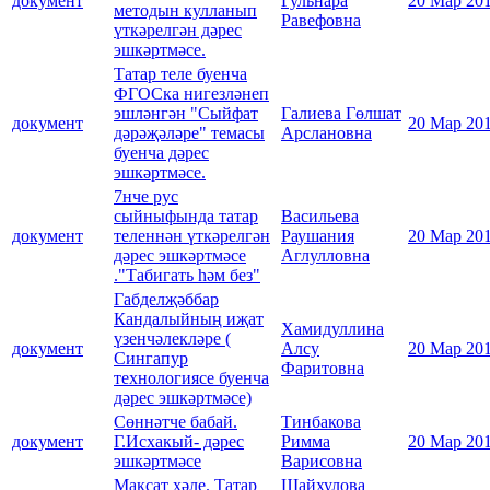
документ
Гульнара
20 Мар 20
методын кулланып
Равефовна
үткәрелгән дәрес
эшкәртмәсе.
Татар теле буенча
ФГОСка нигезләнеп
эшләнгән "Сыйфат
Галиева Гөлшат
документ
20 Мар 20
дәрәҗәләре" темасы
Арслановна
буенча дәрес
эшкәртмәсе.
7нче рус
сыйныфында татар
Васильева
документ
теленнән үткәрелгән
Раушания
20 Мар 20
дәрес эшкәртмәсе
Аглулловна
."Табигать һәм без"
Габделҗәббар
Кандалыйның иҗат
Хамидуллина
үзенчәлекләре (
документ
Алсу
20 Мар 20
Сингапур
Фаритовна
технологиясе буенча
дәрес эшкәртмәсе)
Сөннәтче бабай.
Тинбакова
документ
Г.Исхакый- дәрес
Римма
20 Мар 20
эшкәртмәсе
Варисовна
Максат хәле. Татар
Шайхулова