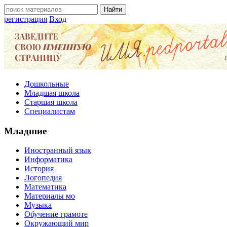
регистрация
Вход
Дошкольные
Младшая школа
Старшая школа
Специалистам
Младшие
Иностранный язык
Информатика
История
Логопедия
Математика
Материалы мо
Музыка
Обучение грамоте
Окружающий мир