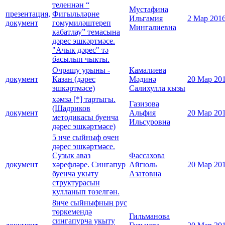
теленнән “
Мустафина
презентация,
Фигыльләрне
Ильгамия
2 Мар 201
документ
гомумиләштереп
Мингалиевна
кабатлау” темасына
дәрес эшкәртмәсе.
"Ачык дәрес" тә
басылып чыкты.
Очрашу урыны -
Камалиева
документ
Казан (дәрес
Мәдинә
20 Мар 20
эшкәртмәсе)
Салихулла кызы
хәмзә [*] тартыгы.
Газизова
(Шадриков
документ
Альфия
20 Мар 20
методикасы буенча
Ильсуровна
дәрес эшкәртмәсе)
5 нче сыйныф өчен
дәрес эшкәртмәсе.
Сузык аваз
Фассахова
документ
хәрефләре. Сингапур
Айгюль
20 Мар 20
буенча укыту
Азатовна
структурасын
кулланып төзелгән.
8нче сыйныфның рус
төркемендә
Гильманова
сингапурча укыту