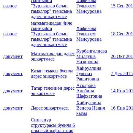
сыйныфта
Хафизова
разное
"Зурлыклар белән
Гульюзем
15 Сен 20
гамәлләр" темасына
Мансуровна
дәрес эшкәртмәсе
математикадан 4нче
сыйныфта
Хафизова
разное
"Зурлыклар белән
Гульюзем
18 Сен 20
гамәлләр" темасына
Мансуровна
дәрес эшкәртмәсе
Курбангалиева
Математикадан дәрес
документ
Миляуша
26 Окт 20
эшкәртмәсе
Назировна
Хайруллина
Казан темасы буенча
документ
Гульназ
7 Дек 2015
дәрес эшкәртмәсе
Рашитовна
Аскарова
Татар теленнән дәрес
документ
Альбина
14 Янв 20
эшкәртмәсе
Шафхатовна
Хайруллина
документ
Дәрес эшкәртмәсе.
Венера Надил
16 Янв 20
кызы
Сингапур
структурасы буенча 6
нчы сыйныфта татар