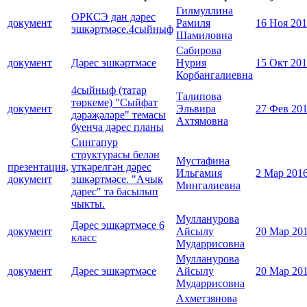
Гилмуллина
ОРКСЭ дан дәрес
документ
Рамиля
16 Ноя 20
эшкәртмәсе.4сыйныф
Шамиловна
Сабирова
документ
Дәрес эшкәртмәсе
Нурия
15 Окт 20
Корбангалиевна
4сыйныф (татар
Талипова
төркеме) "Сыйфат
документ
Эльвира
27 Фев 20
дәрәҗәләре" темасы
Ахтямовна
буенча дәрес планы
Сингапур
структурасы белән
Мустафина
презентация,
үткәрелгән дәрес
Ильгамия
2 Мар 201
документ
эшкәртмәсе. "Ачык
Мингалиевна
дәрес" тә басылып
чыкты.
Мулланурова
Дәрес эшкәртмәсе 6
документ
Айсылу
20 Мар 20
класс
Мударрисовна
Мулланурова
документ
Дәрес эшкәртмәсе
Айсылу
20 Мар 20
Мударрисовна
Ахметзянова