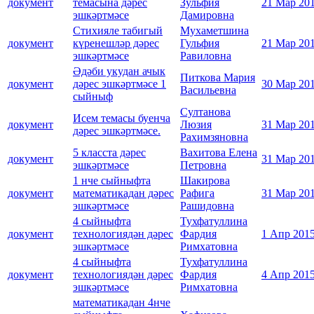
документ
темасына дәрес
Зульфия
21 Мар 20
эшкәртмәсе
Дамировна
Cтихияле табигый
Мухаметшина
документ
күренешләр дәрес
Гульфия
21 Мар 20
эшкәртмәсе
Равиловна
Әдәби укудан ачык
Питкова Мария
документ
дәрес эшкәртмәсе 1
30 Мар 20
Васильевна
сыйныф
Султанова
Исем темасы буенча
документ
Люзия
31 Мар 20
дәрес эшкәртмәсе.
Рахимзяновна
5 класста дәрес
Вахитова Елена
документ
31 Мар 20
эшкәртмәсе
Петровна
1 нче сыйныфта
Шакирова
документ
математикадан дәрес
Рафига
31 Мар 20
эшкәртмәсе
Рашидовна
4 сыйныфта
Тухфатуллина
документ
технологиядән дәрес
Фардия
1 Апр 201
эшкәртмәсе
Римхатовна
4 сыйныфта
Тухфатуллина
документ
технологиядән дәрес
Фардия
4 Апр 201
эшкәртмәсе
Римхатовна
математикадан 4нче