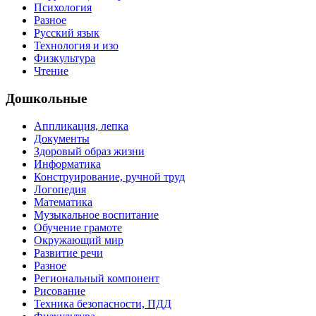
Психология
Разное
Русский язык
Технология и изо
Физкультура
Чтение
Дошкольные
Аппликация, лепка
Документы
Здоровый образ жизни
Информатика
Конструирование, ручной труд
Логопедия
Математика
Музыкальное воспитание
Обучение грамоте
Окружающий мир
Развитие речи
Разное
Региональный компонент
Рисование
Техника безопасности, ПДД