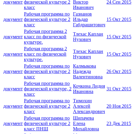
документ
физической культуре 2
Виктор
24 Сен 2015
класс
Иванович
Рабочая программа по
Газнанов
документ
физической культуре 2
Ильдар
15 Окт 2015
класс
Габдрашитович
Рабочая программа 2
Тлехас Каплан
документ
класс по физической
15 Окт 2015
Нухович
культуре.
Рабочая программа 2
Тлехас Каплан
документ
класс по физической
15 Окт 2015
Нухович
культуре.
Рабочая программа по
Калмыкова
документ
физической культуре 2
Надежда
26 Окт 2015
класс
Валентиновна
Рабочая программа по
Кочкина Лидия
документ
физической культуре, 2
31 Окт 2015
Ивановна
класс
Рабочая программа по
Тимохин
документ
физической культуре 2
Алексей
20 Ноя 2015
класс
Александрович
Рабочая программа по
Шипачева
документ
физической культуре 2
Елена
23 Дек 2015
класс ПНШ
Михайловна