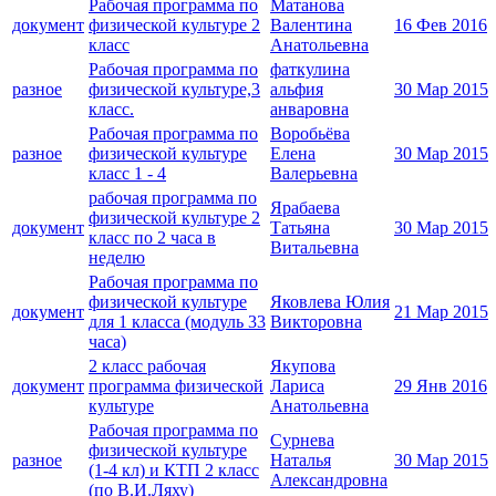
Рабочая программа по
Матанова
документ
физической культуре 2
Валентина
16 Фев 2016
класс
Анатольевна
Рабочая программа по
фаткулина
разное
физической культуре,3
альфия
30 Мар 2015
класс.
анваровна
Рабочая программа по
Воробьёва
разное
физической культуре
Елена
30 Мар 2015
класс 1 - 4
Валерьевна
рабочая программа по
Ярабаева
физической культуре 2
документ
Татьяна
30 Мар 2015
класс по 2 часа в
Витальевна
неделю
Рабочая программа по
физической культуре
Яковлева Юлия
документ
21 Мар 2015
для 1 класса (модуль 33
Викторовна
часа)
2 класс рабочая
Якупова
документ
программа физической
Лариса
29 Янв 2016
культуре
Анатольевна
Рабочая программа по
Сурнева
физической культуре
разное
Наталья
30 Мар 2015
(1-4 кл) и КТП 2 класс
Александровна
(по В.И.Ляху)