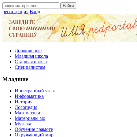
регистрация
Вход
Дошкольные
Младшая школа
Старшая школа
Специалистам
Младшие
Иностранный язык
Информатика
История
Логопедия
Математика
Материалы мо
Музыка
Обучение грамоте
Окружающий мир