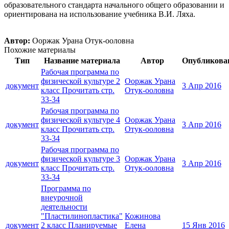
образовательного стандарта начального общего образовании и
ориентирована на использование учебника В.И. Ляха.
Автор:
Ооржак Урана Отук-ооловна
Похожие материалы
Тип
Название материала
Автор
Опубликова
Рабочая программа по
физической культуре 2
Ооржак Урана
документ
3 Апр 2016
класс Прочитать стр.
Отук-ооловна
33-34
Рабочая программа по
физической культуре 4
Ооржак Урана
документ
3 Апр 2016
класс Прочитать стр.
Отук-ооловна
33-34
Рабочая программа по
физической культуре 3
Ооржак Урана
документ
3 Апр 2016
класс Прочитать стр.
Отук-ооловна
33-34
Программа по
внеурочной
деятельности
"Пластилинопластика"
Кожинова
документ
2 класс Планируемые
Елена
15 Янв 2016