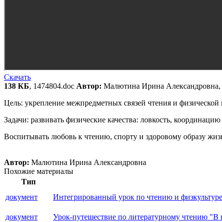
Скачать
138 КБ
, 1474804.doc
Автор:
Малютина Ирина Александровна, 
Цель: укрепление межпредметных связей чтения и физической 
Задачи: развивать физические качества: ловкость, координацию
Воспитывать любовь к чтению, спорту и здоровому образу жиз
Автор:
Малютина Ирина Александровна
Похожие материалы
Тип
документ
Интегрированный урок по чтению и физкультуре. 
документ
Урок-путешествие по литературному чтению "В го