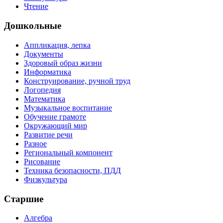
Чтение
Дошкольные
Аппликация, лепка
Документы
Здоровый образ жизни
Информатика
Конструирование, ручной труд
Логопедия
Математика
Музыкальное воспитание
Обучение грамоте
Окружающий мир
Развитие речи
Разное
Региональный компонент
Рисование
Техника безопасности, ПДД
Физкультура
Старшие
Алгебра