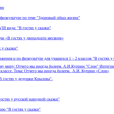
нию
изкультуре по теме "Здоровый образ жизни"
II вида: "В гостях у сказки"
и «В гостях у двенадцати месяцев»
 у сказки"
жения и по физкультуре для учащихся 1 – 2 классов "В гостях у
у миру: Отчего мы иногда болеем. А.И.Куприн "Слон" Интегр
классе. Тема: Отчего мы иногда болеем. А.И. Куприн «Слон»
В гостях у дедушки Крылова".
остях у русской народной сказки"
ию "В гостях у сказки"