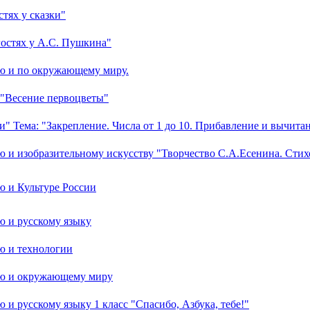
тях у сказки"
гостях у А.С. Пушкина"
ю и по окружающему миру.
 "Весение первоцветы"
 Тема: "Закрепление. Числа от 1 до 10. Прибавление и вычитани
 и изобразительному искусству "Творчество С.А.Есенина. Стих
 и Культуре России
ю и русскому языку
ю и технологии
ию и окружающему миру
и русскому языку 1 класс "Спасибо, Азбука, тебе!"