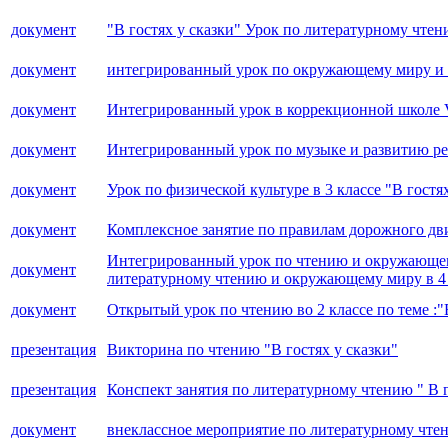
документ
"В гостях у сказки" Урок по литературному чте
документ
интегрированный урок по окружающему миру и ф
документ
Интегрированный урок в коррекционной школе VI
документ
Интегрированный урок по музыке и развитию реч
документ
Урок по физической культуре в 3 классе "В гостях
документ
Комплексное занятие по правилам дорожного дви
Интегрированный урок по чтению и окружающем
документ
литературному чтению и окружающему миру в 4 
документ
Открытый урок по чтению во 2 классе по теме :"
презентация
Викторина по чтению "В гостях у сказки"
презентация
Конспект занятия по литературному чтению " В г
документ
внеклассное мероприятие по литературному чтен