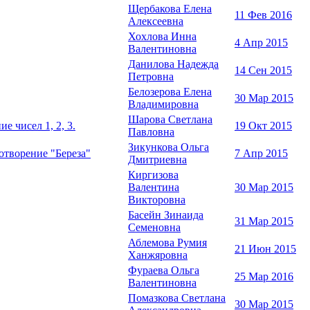
Щербакова Елена
11 Фев 2016
Алексеевна
Хохлова Инна
4 Апр 2015
Валентиновна
Данилова Надежда
14 Сен 2015
Петровна
Белозерова Елена
30 Мар 2015
Владимировна
Шарова Светлана
е чисел 1, 2, 3.
19 Окт 2015
Павловна
Зикункова Ольга
отворение "Береза"
7 Апр 2015
Дмитриевна
Киргизова
Валентина
30 Мар 2015
Викторовна
Басейн Зинаида
31 Мар 2015
Семеновна
Аблемова Румия
21 Июн 2015
Ханжяровна
Фураева Ольга
25 Мар 2016
Валентиновна
Помазкова Светлана
30 Мар 2015