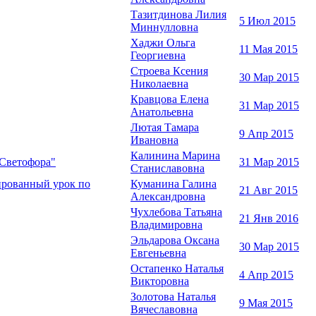
Тазитдинова Лилия
5 Июл 2015
Миннулловна
Хаджи Ольга
11 Мая 2015
Георгиевна
Строева Ксения
30 Мар 2015
Николаевна
Кравцова Елена
31 Мар 2015
Анатольевна
Лютая Тамара
9 Апр 2015
Ивановна
Калинина Марина
 Светофора"
31 Мар 2015
Станиславовна
ированный урок по
Куманина Галина
21 Авг 2015
Александровна
Чухлебова Татьяна
21 Янв 2016
Владимировна
Эльдарова Оксана
30 Мар 2015
Евгеньевна
Остапенко Наталья
4 Апр 2015
Викторовна
Золотова Наталья
9 Мая 2015
Вячеславовна