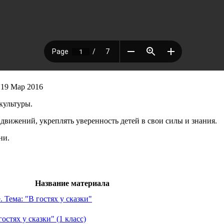
19 Мар 2016
культуры.
 движений, укреплять уверенность детей в свои силы и знания.
ни.
Название материала
Тема: "В гостях у сказки"
стях у сказки" (1 класс)