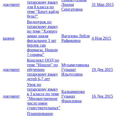
татарскому языку
документ
Люция
31 Мар 2015
для 8 класса по
Сингатовна
теме "Бәхет кайда
була?"
Видеоурок по
татарскому языку
по теме "Хәзерге
заман хикәя
Вагизова Лейля
разное
4 Ноя 2015
фигыльнең 3 зат
Рафиковна
берлек сан
формасы. Нишли
? соравы"
Конспект ООД по
теме "Нишли" по
Мухамедзянова
документ
обучению
Гульшат
19 Дек 2015
татарскому языку
Ильдусовна
детей 6-7 лет
Урок по
татарскому языку
Калкаманова
в 3 классе по теме
документ
Гульназ
16 Дек 2015
"Множественное
Фаниловна
число имен
существительных"
Планирование