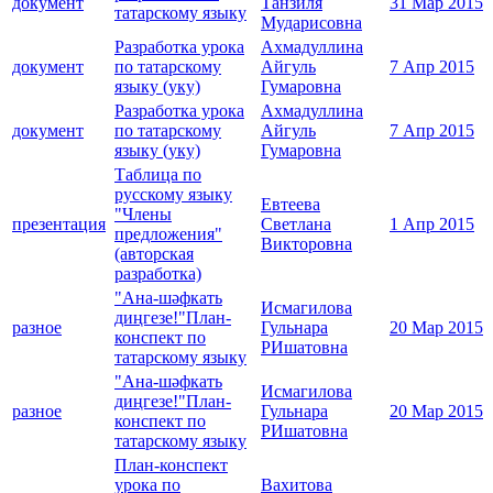
документ
Танзиля
31 Мар 2015
татарскому языку
Мударисовна
Разработка урока
Ахмадуллина
документ
по татарскому
Айгуль
7 Апр 2015
языку (уку)
Гумаровна
Разработка урока
Ахмадуллина
документ
по татарскому
Айгуль
7 Апр 2015
языку (уку)
Гумаровна
Таблица по
русскому языку
Евтеева
"Члены
презентация
Светлана
1 Апр 2015
предложения"
Викторовна
(авторская
разработка)
"Ана-шәфкать
Исмагилова
диңгезе!"План-
разное
Гульнара
20 Мар 2015
конспект по
РИшатовна
татарскому языку
"Ана-шәфкать
Исмагилова
диңгезе!"План-
разное
Гульнара
20 Мар 2015
конспект по
РИшатовна
татарскому языку
План-конспект
урока по
Вахитова