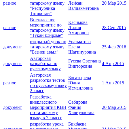
разное
татарскому языку
Лейсан
20 Мар 2015
"Республика
Валиахметовна
Татарстан"
Внеклассное
Касимова
мероприятие по
разное
Лилия
28 Сен 2015
татарскому языку
Амировна
"Тукай бәйрәме"
открытый урок по
Уразматова
документ
татарскому языку
Елена
25 Фев 2016
"Безнен авыл"
Шагинуровна
Авторская
Гусева Светлана
документ
разработка по
4 Апр 2015
Викторовна
русскому языку
Авторская
Богатырева
разработка тестов
разное
Юлия
1 Апр 2015
по русскому языку
Исмаиловна
2 класс
Разработка
внеклассного
Сабирова
документ
мероприятия КВН
Фания
20 Мар 2015
по татарскому
Халиулловна
языку в 7 классе
разработка урока
Бикбаева