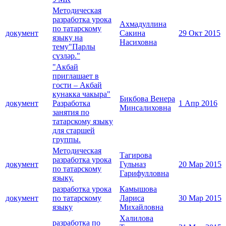
Методическая
разработка урока
Ахмадуллина
по татарскому
документ
Сакина
29 Окт 2015
языку на
Насиховна
тему"Парлы
сүзләр."
"Акбай
приглашает в
гости – Акбай
кунакка чакыра"
Бикбова Венера
документ
Разработка
1 Апр 2016
Минсалиховна
занятия по
татарскому языку
для старшей
группы.
Методическая
Тагирова
разработка урока
документ
Гульназ
20 Мар 2015
по татарскому
Гарифулловна
языку.
разработка урока
Камышова
документ
по татарскому
Лариса
30 Мар 2015
языку
Михайловна
Халилова
разработка по