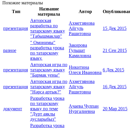
Похожие материалы
Название
Тип
Автор
Опубликова
материала
Авторская
Ахметзянова
разработка по
презентация
Айгуль
15 Дек 2015
татарскому языку
Рашитовна
"Табышмаклар"
" Омонимы"
Закирова
разработка урока
разное
Гульшат
21 Сен 2015
по татарскому
Камиловна
языку.
Авторская игра по
Никитина
презентация
татарскому языку
6 Дек 2015
Олеся Ивановна
"Бармак уены"
Авторская игра по
Ахметзянова
презентация
татарскому языку
Айгуль
16 Дек 2015
"Нәрсә артык?"
Рашитовна
Разработка урока
по татарскому
Ачаева Чулпан
документ
языку по теме
20 Мар 2015
Нургалиевна
"Дүрт аяклы
дусларыбыз"
Разработка урока