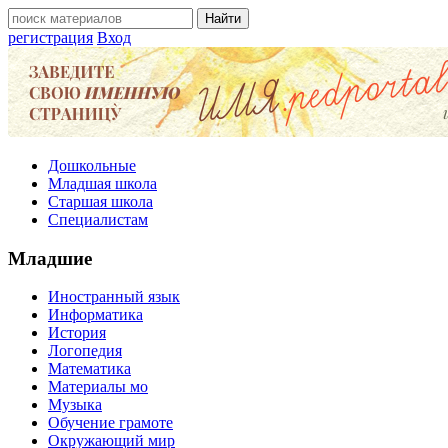
регистрация
Вход
Дошкольные
Младшая школа
Старшая школа
Специалистам
Младшие
Иностранный язык
Информатика
История
Логопедия
Математика
Материалы мо
Музыка
Обучение грамоте
Окружающий мир