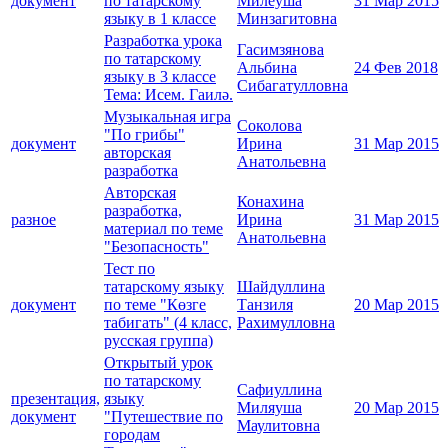
документ
по татарскому
Милеуша
31 Мар 2015
языку в 1 классе
Минзагитовна
Разработка урока
Гасимзянова
по татарскому
Альбина
24 Фев 2018
языку в 3 классе
Сибагатулловна
Тема: Исем. Гаилә.
Музыкальная игра
Соколова
"По грибы"
документ
Ирина
31 Мар 2015
авторская
Анатольевна
разработка
Авторская
Конахина
разработка,
разное
Ирина
31 Мар 2015
материал по теме
Анатольевна
"Безопасность"
Тест по
татарскому языку
Шайдуллина
документ
по теме "Көзге
Танзиля
20 Мар 2015
табигать" (4 класс,
Рахимулловна
русская группа)
Открытый урок
по татарскому
Сафиуллина
презентация,
языку
Миляуша
20 Мар 2015
документ
"Путешествие по
Маулитовна
городам