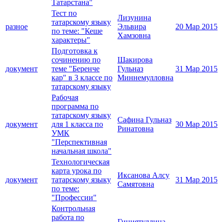
Татарстана"
Тест по
Лизунина
татарскому языку
разное
Эльвира
20 Мар 2015
по теме: "Кеше
Хамзовна
характеры"
Подготовка к
сочинению по
Шакирова
документ
теме "Беренче
Гульназ
31 Мар 2015
кар" в 3 классе по
Миннемулловна
татарскому языку
Рабочая
программа по
татарскому языку
Сафина Гульназ
документ
для 1 класса по
30 Мар 2015
Ринатовна
УМК
"Перспективная
начальная школа"
Технологическая
карта урока по
Иксанова Алсу
документ
татарскому языку
31 Мар 2015
Самятовна
по теме:
"Профессии"
Контрольная
работа по
Гиниятуллина