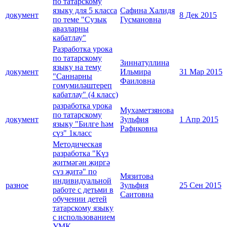
по татарскому
языку для 5 класса
Сафина Халидя
документ
8 Дек 2015
по теме "Сузык
Гусмановна
авазларны
кабатлау"
Разработка урока
по татарскому
Зиннатуллина
языку на тему
документ
Ильмира
31 Мар 2015
"Саннарны
Фаиловна
гомумиләштереп
кабатлау" (4 класс)
разработка урока
Мухаметзянова
по татарскому
документ
Зульфия
1 Апр 2015
языку "Билге һәм
Рафиковна
сүз" 1класс
Методическая
разработка "Күз
җитмәгән җиргә
сүз җитә" по
Мязитова
индивидуальной
разное
Зульфия
25 Сен 2015
работе с детьми в
Саитовна
обучении детей
татарскому языку
с использованием
УМК