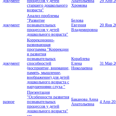
документ
процессов у детей
Анатольевна
29 Апр 2
старшего дошкольного
Хромова
возраста"
Анализ проблемы
"Развитие
Белова
документ
познавательных
Евгения
20 Янв 2
процессов у детей
Владимировна
дошкольного возраста"
Коррекционно-
развивающая
программа "Коррекции
и развития
познавательных
Кораблева
документ
способностей
Елена
31 Мар 2
(восприятие, внимание,
Николаевна
память, мышление,
воображение) для детей
дошкольного возраста с
нарушениями слуха "
Презентация
"Особенности развития
Баканова Анна
разное
познавательных
4 Апр 20
Анатольевна
процессов у детей
дошкольного возраста"