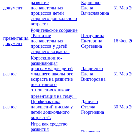
развитие
Карпенко
документ
познавательных
Елена
31 Мар 2
процессов детей
Вячеславовна
старшего дошкольного
возраста
Родительское собрание
"Развитие
Петрушина
презентация,
познавательных
Екатерина
16 Фев 2
документ
процессов у детей
Сергеевна
старшего возраста"
Коррекционно-
развивающая
программа для детей
Лавриенко
разное
младшего школьного
Елена
31 Мар 2
возраста на развитие
Викторовна
позитивного
отношения к школе
презентация на тему: "
Профилактика
Данелян
разное
нарушений письма у
Стэлла
30 Мар 2
детей дошкольного
Георгиевна
возраста".
Игра как средство
развития
Вышкова