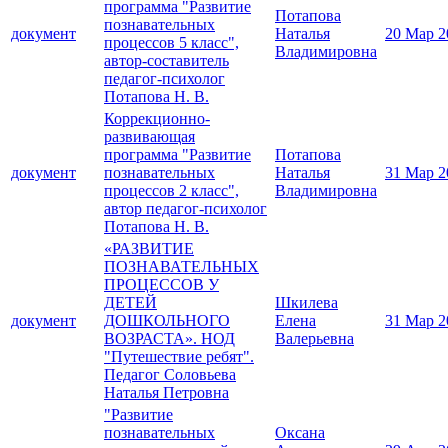
программа "Развитие
Потапова
познавательных
документ
Наталья
20 Мар 2
процессов 5 класс",
Владимировна
автор-составитель
педагог-психолог
Потапова Н. В.
Коррекционно-
развивающая
программа "Развитие
Потапова
документ
познавательных
Наталья
31 Мар 2
процессов 2 класс",
Владимировна
автор педагог-психолог
Потапова Н. В.
«РАЗВИТИЕ
ПОЗНАВАТЕЛЬНЫХ
ПРОЦЕССОВ У
ДЕТЕЙ
Шкилева
документ
ДОШКОЛЬНОГО
Елена
31 Мар 2
ВОЗРАСТА». НОД
Валерьевна
"Путешествие ребят".
Педагог Соловьева
Наталья Петровна
"Развитие
познавательных
Оксана