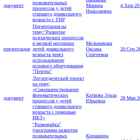
познавательных
документ
Марина
4 Апр 20
процессов у детей
Николаевна
старшего дошкольного
возраста с ТНР
Презентация на
тему:"Развитие
психических процессов
и мелкой моторики
Мельникова
презентация
детей дошкольного
Оксана
20 Сен 2
возраста через
Сергеевна
использование
игрового оборудования
"Пертра"
Логопедический проект
на тему:
«Совершенствование
фонематических
Каткова Эльза
документ
28 Мар 2
процессов у детей
Юрьевна
старшего дошкольного
возраста с помощью
ИКТ»
"Развивайка"
(программа развития
познавательных
Крошкина