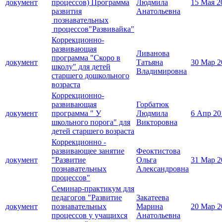
документ
процессов) Программа
Людмила
15 Мая 2
развития
Анатольевна
познавательных
процессов"Развивайка"
Коррекционно-
развивающая
Ливанова
программа "Скоро в
документ
Татьяна
30 Мар 2
школу" для детей
Владимировна
старшего дошкольного
возраста
Коррекционно-
развивающая
Горбатюк
документ
программа " У
Людмила
6 Апр 20
школьного порога" для
Викторовна
детей старшего возраста
Коррекционно -
развивающее занятие
Феоктистова
документ
"Развитие
Ольга
31 Мар 2
познавательных
Александровна
процессов"
Семинар-практикум для
педагогов "Развитие
Закатеева
документ
познавательных
Марина
20 Мар 2
процессов у учащихся
Анатольевна