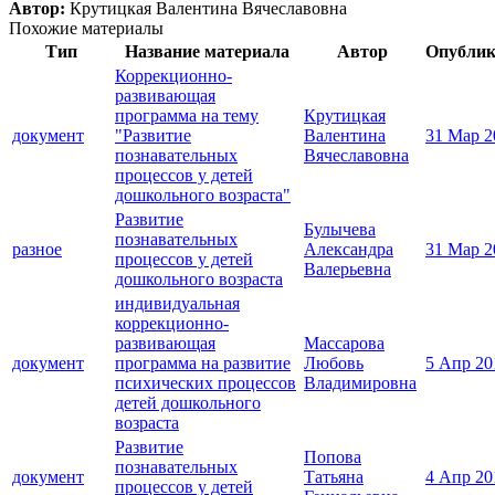
Автор:
Крутицкая Валентина Вячеславовна
Похожие материалы
Тип
Название материала
Автор
Опублик
Коррекционно-
развивающая
программа на тему
Крутицкая
документ
"Развитие
Валентина
31 Мар 2
познавательных
Вячеславовна
процессов у детей
дошкольного возраста"
Развитие
Булычева
познавательных
разное
Александра
31 Мар 2
процессов у детей
Валерьевна
дошкольного возраста
индивидуальная
коррекционно-
развивающая
Массарова
документ
программа на развитие
Любовь
5 Апр 20
психических процессов
Владимировна
детей дошкольного
возраста
Развитие
Попова
познавательных
документ
Татьяна
4 Апр 20
процессов у детей