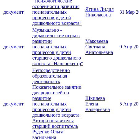
"Психологические
особенности развития
Ягина Лидия
документ
познавательных
31 Мар 2
Николаевна
процессов у детей
дошкольного возраста"
Музыкально -
дидактические игры в
развитии
Маковеева
документ
познавательных
Светлана
9 Апр 20
процессов у детей
Анатольевна
старшего дошкольного
возраста "Наш оркестр"
Непосредственно
образовательная
деятельность
Показательное занятие
для родителей на
развитие
Шкилева
документ
познавательных
Елена
5 Апр 20
процессов у детей
Валерьевна
дошкольного возраста.
Автор-составитель:
старший воспитатель
Руденко Ольга
васильевна