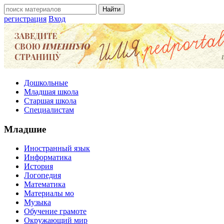
регистрация
Вход
Дошкольные
Младшая школа
Старшая школа
Специалистам
Младшие
Иностранный язык
Информатика
История
Логопедия
Математика
Материалы мо
Музыка
Обучение грамоте
Окружающий мир