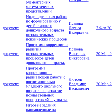
элементарных
математических
представлений
Индивидуальная работа
по формированию у
Исакова
детей старшего
документ
Лариса
7 Фев 20
дошкольного возраста
Валерьевна
познавательных
психических процессов
Программа коррекции и
развития
Исакова
документ
познавательных
Виктория
20 Мар 2
процессов детей
Викторовна
дошкольного возраста.
Программа
коррекционно-
развивающей работы c
Лютоев
воспитанниками
документ
Владимир
20 Мар 2
младшего школьного
Васильевич
возраста на развитие
познавательных
процессов «Хочу знать»
Игровые задания,
направленные на