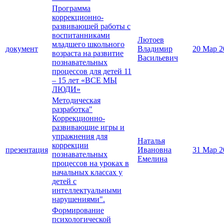
Программа
коррекционно-
развивающей работы c
воспитанниками
Лютоев
младшего школьного
документ
Владимир
20 Мар 2
возраста на развитие
Васильевич
познавательных
процессов для детей 11
– 15 лет «ВСЕ МЫ
ЛЮДИ»
Методическая
разработка"
Коррекционно-
развивающие игры и
упражнения для
Наталья
коррекции
презентация
Ивановна
31 Мар 2
познавательных
Емелина
процессов на уроках в
начальных классах у
детей с
интеллектуальными
нарушениями".
Формирование
психологической