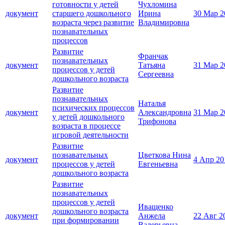
готовности у детей
Чухломина
документ
старшего дошкольного
Ирина
30 Мар 2
возраста через развитие
Владимировна
познавательных
процессов
Развитие
Франчак
познавательных
документ
Татьяна
31 Мар 2
процессов у детей
Сергеевна
дошкольного возраста
Развитие
познавательных
Наталья
психических процессов
документ
Александровна
31 Мар 2
у детей дошкольного
Трифонова
возраста в процессе
игровой деятельности
Развитие
познавательных
Цветкова Нина
документ
4 Апр 20
процессов у детей
Евгеньевна
дошкольного возраста
Развитие
познавательных
процессов у детей
Иващенко
дошкольного возраста
документ
Анжела
22 Авг 2
при формировании
Валерьевна