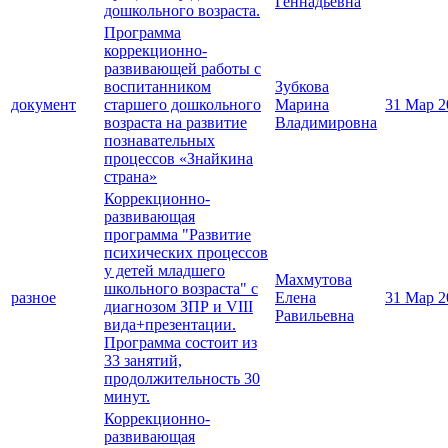
Геннадьевна
дошкольного возраста.
Программа
коррекционно-
развивающей работы c
воспитанником
Зубкова
документ
старшего дошкольного
Марина
31 Мар 2
возраста на развитие
Владимировна
познавательных
процессов «Знайкина
страна»
Коррекционно-
развивающая
программа "Развитие
психических процессов
у детей младшего
Махмутова
школьного возраста" с
разное
Елена
31 Мар 2
диагнозом ЗПР и VIII
Равильевна
вида+презентации.
Программа состоит из
33 занятий,
продолжительность 30
минут.
Коррекционно-
развивающая