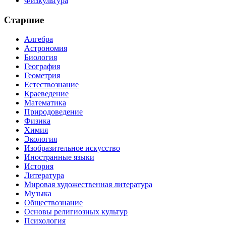
Физкультура
Старшие
Алгебра
Астрономия
Биология
География
Геометрия
Естествознание
Краеведение
Математика
Природоведение
Физика
Химия
Экология
Изобразительное искусство
Иностранные языки
История
Литература
Мировая художественная литература
Музыка
Обществознание
Основы религиозных культур
Психология