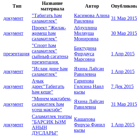
Название
Тип
Автор
Опубликов
материала
"Табигать һәм
Касимова Алина
документ
31 Мар 2015
сәламәтлек"
Раилевна
Проект "Җиләк-
Абдуллина
документ
җимеш һәм
Миляуша
30 Мар 2015
сәламәтлек"
Монировна
"Спорт һәм
Биктудина
сәламәтлек"
презентация
Фирдауса
1 Апр 2015
сыйныф сәгатенә
Марсовна
презентация.
"Ислам дине һәм
Яхина Ләйсән
документ
1 Апр 2015
сәламәтлек"
Равилевна
Ачык
Гарипова
документ
дәрес"Табигать
Гөлсинә Наил
7 Дек 2015
һәм кеше"
кызы
"Минем мәктәбем-
Яхина Ләйсән
документ
сәламәтлек һәм
31 Мар 2015
Равилевна
үсеш мәктәбе"
Сәламәтлек театры
Кашапова
"БАРСИК ҺӘМ
документ
Фирүзә Фәнил
1 Апр 2015
АНЫҢ
кызы
ДУСЛАРЫ"