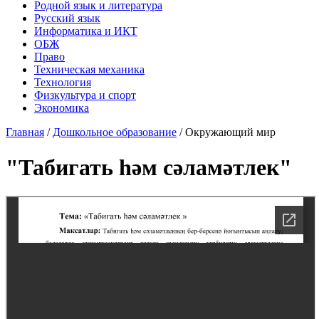
Родной язык и литература
Русский язык
Информатика и ИКТ
ОБЖ
Право
Техническая механика
Технология
Физкультура и спорт
Экономика
Главная
/
Дошкольное образование
/
Окружающий мир
"Табигать һәм сәламәтлек"