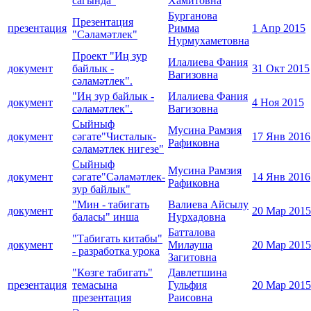
сагында"
Хамитовна
Бурганова
Презентация
презентация
Римма
1 Апр 2015
"Сәламәтлек"
Нурмухаметовна
Проект "Иң зур
Илалиева Фания
документ
байлык -
31 Окт 2015
Вагизовна
сәламәтлек".
"Иң зур байлык -
Илалиева Фания
документ
4 Ноя 2015
сәламәтлек".
Вагизовна
Сыйныф
Мусина Рамзия
документ
сәгате"Чисталык-
17 Янв 2016
Рафиковна
сәламәтлек нигезе"
Сыйныф
Мусина Рамзия
документ
сәгате"Сәламәтлек-
14 Янв 2016
Рафиковна
зур байлык"
"Мин - табигать
Валиева Айсылу
документ
20 Мар 2015
баласы" инша
Нурхадовна
Батталова
"Табигать китабы"
документ
Милауша
20 Мар 2015
- разработка урока
Загитовна
"Көзге табигать"
Давлетшина
презентация
темасына
Гульфия
20 Мар 2015
презентация
Раисовна