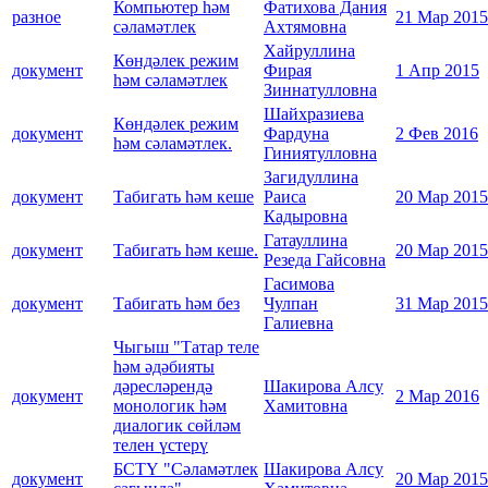
Компьютер һәм
Фатихова Дания
разное
21 Мар 2015
сәламәтлек
Ахтямовна
Хайруллина
Көндәлек режим
документ
Фирая
1 Апр 2015
һәм сәламәтлек
Зиннатулловна
Шайхразиева
Көндәлек режим
документ
Фардуна
2 Фев 2016
һәм сәламәтлек.
Гиниятулловна
Загидуллина
документ
Табигать һәм кеше
Раиса
20 Мар 2015
Кадыровна
Гатауллина
документ
Табигать һәм кеше.
20 Мар 2015
Резеда Гайсовна
Гасимова
документ
Табигать һәм без
Чулпан
31 Мар 2015
Галиевна
Чыгыш "Татар теле
һәм әдәбияты
дәресләрендә
Шакирова Алсу
документ
2 Мар 2016
монологик һәм
Хамитовна
диалогик сөйләм
телен үстерү
БСТҮ "Сәламәтлек
Шакирова Алсу
документ
20 Мар 2015