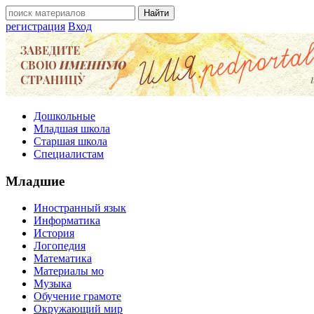
регистрация
Вход
Дошкольные
Младшая школа
Старшая школа
Специалистам
Младшие
Иностранный язык
Информатика
История
Логопедия
Математика
Материалы мо
Музыка
Обучение грамоте
Окружающий мир