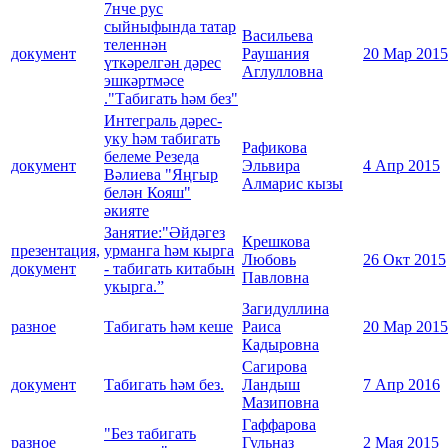
7нче рус
сыйныфында татар
Васильева
теленнән
документ
Раушания
20 Мар 2015
үткәрелгән дәрес
Аглулловна
эшкәртмәсе
."Табигать һәм без"
Интеграль дәрес-
уку һәм табигать
Рафикова
белеме Резеда
документ
Эльвира
4 Апр 2015
Вәлиева "Яңгыр
Алмарис кызы
белән Кояш"
әкияте
Занятие:"Әйдәгез
Крешкова
презентация,
урманга һәм кырга
Любовь
26 Окт 2015
документ
- табигать китабын
Павловна
укырга.”
Загидуллина
разное
Табигать һәм кеше
Раиса
20 Мар 2015
Кадыровна
Сагирова
документ
Табигать һәм без.
Ландыш
7 Апр 2016
Мазиповна
Гаффарова
"Без табигать
разное
Гульназ
2 Мая 2015