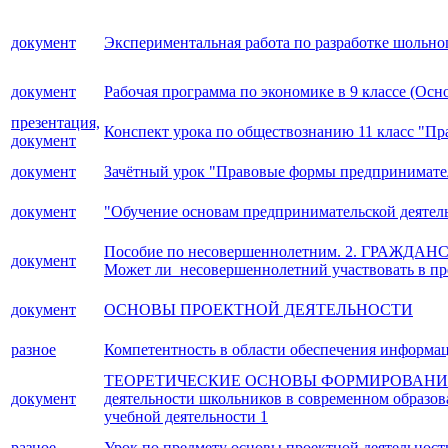
документ
Экспериментальная работа по разработке шольно
документ
Рабочая программа по экономике в 9 классе (Ос
презентация,
Конспект урока по обществознанию 11 класс "П
документ
документ
Зачётный урок "Правовые формы предпринимател
документ
"Обучение основам предпринимательской деятел
Пособие по несовершеннолетним. 2. Г
документ
Может ли несовершеннолетний участвовать в пре
документ
ОСНОВЫ ПРОЕКТНОЙ ДЕЯТЕЛЬНОСТИ
разное
Компетентность в области обеспечения информа
ТЕОРЕТИЧЕСКИЕ ОСНОВЫ ФОРМИРОВАНИЯ П
документ
деятельности школьников в современном образов
учебной деятельности 1
разное
Урок по предмету основы проектной деятельност