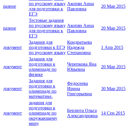
по русскому языку
Акопян Анна
разное
20 Мар 2015
для подготовки к
Павловна
ЕГЭ
Тестовые задания
по русскому языку
Акопян Анна
разное
20 Мар 2015
для подготовки к
Павловна
ЕГЭ
Задания для
Кондратьева
документ
подготовки к ЕГЭ
Надежда
1 Апр 2015
по русскому языку
Степановна
Задания для
подготовки к
Черепкова Яна
документ
20 Мар 2015
олимпиаде по
Юрьевна
физике
Задания для
Федосеева
подготовки к
документ
Ирина
30 Мар 2015
олимпиаде по
Григорьевна
математике.
задания для
подготовки к
Берлюта Ольга
документ
олимпиаде по
14 Сен 2015
Александровна
окружающему
миру