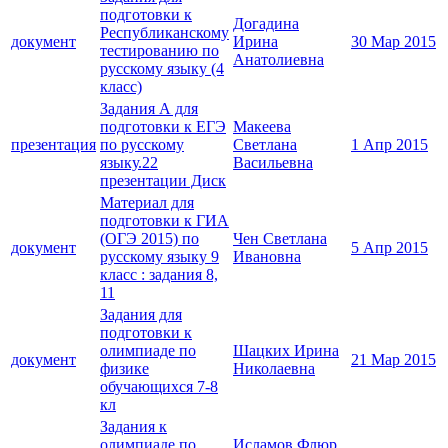
подготовки к
Догадина
Республиканскому
документ
Ирина
30 Мар 2015
тестированию по
Анатолиевна
русскому языку (4
класс)
Задания А для
подготовки к ЕГЭ
Макеева
презентация
по русскому
Светлана
1 Апр 2015
языку.22
Васильевна
презентации Диск
Материал для
подготовки к ГИА
(ОГЭ 2015) по
Чен Светлана
документ
5 Апр 2015
русскому языку 9
Ивановна
класс : задания 8,
11
Задания для
подготовки к
олимпиаде по
Шацких Ирина
документ
21 Мар 2015
физике
Николаевна
обучающихся 7-8
кл
Задания к
олимпиаде по
Исламов Флюр