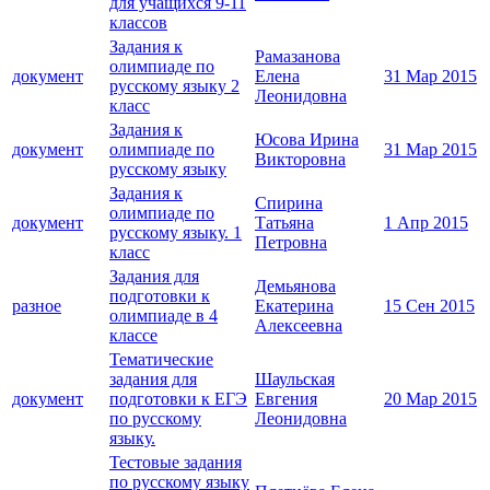
для учащихся 9-11
классов
Задания к
Рамазанова
олимпиаде по
документ
Елена
31 Мар 2015
русскому языку 2
Леонидовна
класс
Задания к
Юсова Ирина
документ
олимпиаде по
31 Мар 2015
Викторовна
русскому языку
Задания к
Спирина
олимпиаде по
документ
Татьяна
1 Апр 2015
русскому языку. 1
Петровна
класс
Задания для
Демьянова
подготовки к
разное
Екатерина
15 Сен 2015
олимпиаде в 4
Алексеевна
классе
Тематические
задания для
Шаульская
документ
подготовки к ЕГЭ
Евгения
20 Мар 2015
по русскому
Леонидовна
языку.
Тестовые задания
по русскому языку