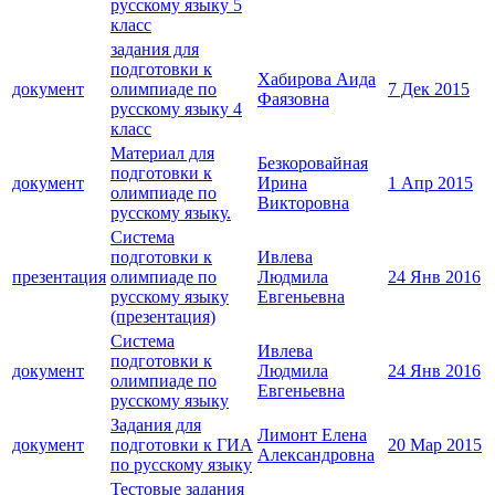
русскому языку 5
класс
задания для
подготовки к
Хабирова Аида
документ
олимпиаде по
7 Дек 2015
Фаязовна
русскому языку 4
класс
Материал для
Безкоровайная
подготовки к
документ
Ирина
1 Апр 2015
олимпиаде по
Викторовна
русскому языку.
Система
подготовки к
Ивлева
презентация
олимпиаде по
Людмила
24 Янв 2016
русскому языку
Евгеньевна
(презентация)
Система
Ивлева
подготовки к
документ
Людмила
24 Янв 2016
олимпиаде по
Евгеньевна
русскому языку
Задания для
Лимонт Елена
документ
подготовки к ГИА
20 Мар 2015
Александровна
по русскому языку
Тестовые задания