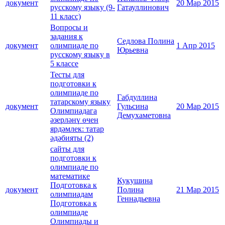
документ
20 Мар 2015
русскому языку (9-
Гатауллинович
11 класс)
Вопросы и
задания к
Седлова Полина
документ
олимпиаде по
1 Апр 2015
Юрьевна
русскому языку в
5 классе
Тесты для
подготовки к
олимпиаде по
Габдуллина
татарскому языку
документ
Гульсина
20 Мар 2015
Олимпиадага
Демухаметовна
әзерләнү өчен
ярдәмлек: татар
әдәбияты (2)
сайты для
подготовки к
олимпиаде по
математике
Кукушина
Подготовка к
документ
Полина
21 Мар 2015
олимпиадам
Геннадьевна
Подготовка к
олимпиаде
Олимпиады и