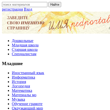
регистрация
Вход
Дошкольные
Младшая школа
Старшая школа
Специалистам
Младшие
Иностранный язык
Информатика
История
Логопедия
Математика
Материалы мо
Музыка
Обучение грамоте
Окружающий мир