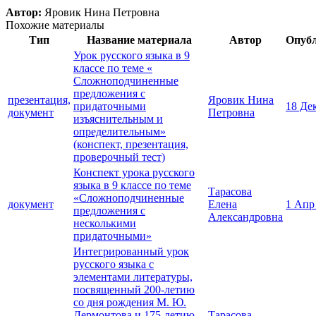
Автор:
Яровик Нина Петровна
Похожие материалы
Тип
Название материала
Автор
Опуб
Урок русского языка в 9
классе по теме «
Сложноподчиненные
предложения с
презентация,
Яровик Нина
придаточными
18 Де
документ
Петровна
изъяснительным и
определительным»
(конспект, презентация,
проверочный тест)
Конспект урока русского
языка в 9 классе по теме
Тарасова
«Сложноподчиненные
документ
Елена
1 Апр
предложения с
Александровна
несколькими
придаточными»
Интегрированный урок
русского языка с
элементами литературы,
посвященный 200-летию
со дня рождения М. Ю.
Лермонтова и 175-летию
Тарасова