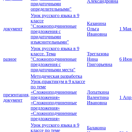
Александровна
придаточными
определительными"
Урок русского языка в 9
классе
Казанина
"Сложноподчиненные
документ
Ольга
1 Мая
предложения с
Ивановна
придаточными
изъяснительными"
Урок русского языка в 9
классе. Тема
Треглазова
разное
"Сложноподчиненные
Нина
6 Июн
предложения с
Григорьевна
придаточными места"
Методическая разработка
Урок-практикум в 9 классе
по теме
«Сложноподчиненные
Лопаткина
презентация,
предложения»
Валентина
1 Апр
документ
«Сложноподчиненные
Ивановна
предложения»
«Сложноподчиненные
предложения»
Урок русского языка в 9
Балакина
классе по теме