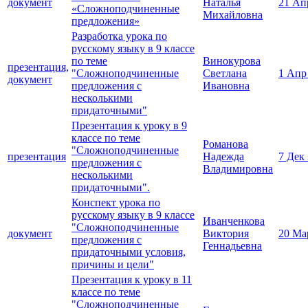
документ
Наталья
21 Ап
«Сложноподчиненные
Михайловна
предложения»
Разработка урока по
русскому языку в 9 классе
по теме
Винокурова
презентация,
"Сложноподчиненные
Светлана
1 Апр
документ
предложения с
Ивановна
несколькими
придаточными"
Презентация к уроку в 9
классе по теме
Романова
"Сложноподчиненные
презентация
Надежда
7 Дек
предложения с
Владимировна
несколькими
придаточными".
Конспект урока по
русскому языку в 9 классе
Иванченкова
"Сложноподчиненные
документ
Виктория
20 Ма
предложения с
Геннадьевна
придаточными условия,
причины и цели"
Презентация к уроку в 11
классе по теме
"Сложноподчиненные