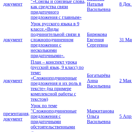
"«Союзы и союзные слова,
документ
Наталья
8 Дек
как средства связи
Васильевна
придаточного
предложения с главным»
Урок русского языка в 9
классе.«Виды
подчинительной связи в
Бирюкова
документ
сложноподчиненном
Евгения
31 Ма
предложении с
Сергеевна
несколькими
придаточными».
План – конспект урока
(русский язык, 9 класс) по
теме:
Богатырёва
«Сложноподчиненные
документ
Анна
2 Мая
предложения и их роль в
Васильевна
тексте» (на примере
комплексной работы с
текстом)
Урок по теме
"Сложноподчиненные
Маркитанова
презентация,
предложения с
Ольга
5 Апр
документ
придаточными
Васильевна
обстоятельственными