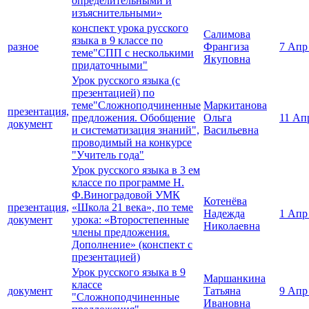
определительными и
изъяснительными»
конспект урока русского
Салимова
языка в 9 классе по
разное
Франгиза
7 Апр
теме"СПП с несколькими
Якуповна
придаточными"
Урок русского языка (с
презентацией) по
теме"Сложноподчиненные
Маркитанова
презентация,
предложения. Обобщение
Ольга
11 Ап
документ
и систематизация знаний",
Васильевна
проводимый на конкурсе
"Учитель года"
Урок русского языка в 3 ем
классе по программе Н.
Ф.Виноградовой УМК
Котенёва
презентация,
«Школа 21 века», по теме
Надежда
1 Апр
документ
урока: «Второстепенные
Николаевна
члены предложения.
Дополнение» (конспект с
презентацией)
Урок русского языка в 9
Маршанкина
классе
документ
Татьяна
9 Апр
"Сложноподчиненные
Ивановна