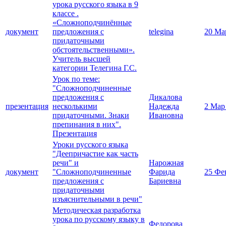
урока русского языка в 9
классе .
«Сложноподчинённые
документ
предложения с
telegina
20 Ма
придаточными
обстоятельственными».
Учитель высшей
категории Телегина Г.С.
Урок по теме:
"Сложноподчиненные
предложения с
Дикалова
презентация
несколькими
Надежда
2 Мар
придаточными. Знаки
Ивановна
препинания в них".
Презентация
Уроки русского языка
"Деепричастие как часть
речи" и
Нарожная
документ
"Сложноподчиненные
Фарида
25 Фе
предложения с
Бариевна
придаточными
изъяснительными в речи"
Методическая разработка
урока по русскому языку в
Федорова