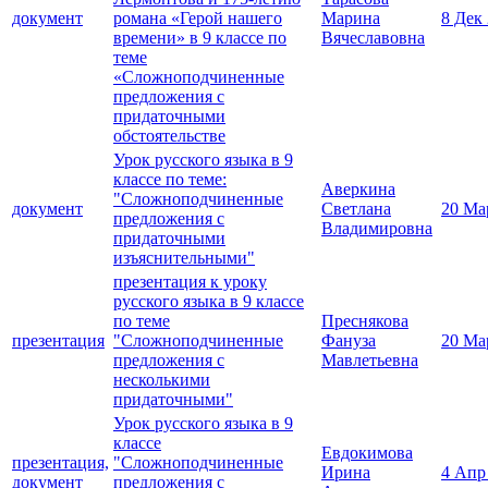
документ
романа «Герой нашего
Марина
8 Дек
времени» в 9 классе по
Вячеславовна
теме
«Сложноподчиненные
предложения с
придаточными
обстоятельстве
Урок русского языка в 9
классе по теме:
Аверкина
"Сложноподчиненные
документ
Светлана
20 Ма
предложения с
Владимировна
придаточными
изъяснительными"
презентация к уроку
русского языка в 9 классе
по теме
Преснякова
презентация
"Сложноподчиненные
Фануза
20 Ма
предложения с
Мавлетьевна
несколькими
придаточными"
Урок русского языка в 9
классе
Евдокимова
презентация,
"Сложноподчиненные
Ирина
4 Апр
документ
предложения с