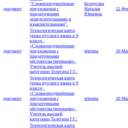
"Сложноподчинённые
Белоусова
документ
предложения с
Наталья
22 Фе
придаточными
Юрьевна
определительными и
изъяснительными".
Технологическая карта
урока русского языка в 9
классе .
«Сложноподчинённые
документ
предложения с
telegina
20 Ма
придаточными
обстоятельственными».
Учитель высшей
категории Телегина Г.С.
Технологическая карта
урока русского языка в 9
классе .
«Сложноподчинённые
документ
предложения с
telegina
20 Ма
придаточными
обстоятельственными».
Учитель высшей
категории Телегина Г.С.
Технологическая карта