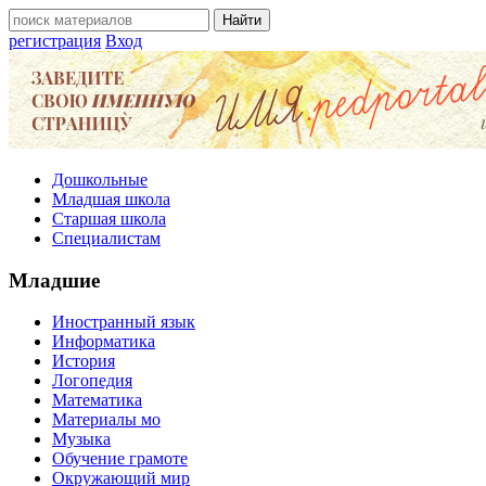
регистрация
Вход
Дошкольные
Младшая школа
Старшая школа
Специалистам
Младшие
Иностранный язык
Информатика
История
Логопедия
Математика
Материалы мо
Музыка
Обучение грамоте
Окружающий мир