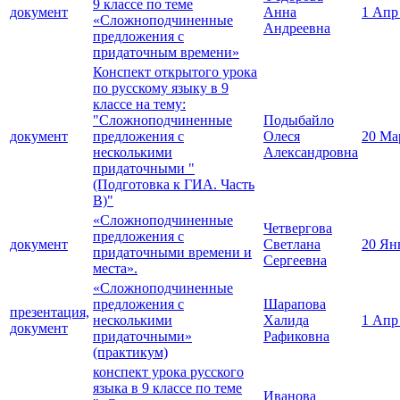
9 классе по теме
документ
Анна
1 Апр
«Сложноподчиненные
Андреевна
предложения с
придаточным времени»
Конспект открытого урока
по русскому языку в 9
классе на тему:
"Сложноподчиненные
Подыбайло
документ
предложения с
Олеся
20 Ма
несколькими
Александровна
придаточными "
(Подготовка к ГИА. Часть
В)"
«Сложноподчиненные
Четвергова
предложения с
документ
Светлана
20 Ян
придаточными времени и
Сергеевна
места».
«Сложноподчиненные
предложения с
Шарапова
презентация,
несколькими
Халида
1 Апр
документ
придаточными»
Рафиковна
(практикум)
конспект урока русского
языка в 9 классе по теме
Иванова