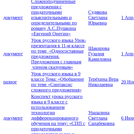
Сложноподчиненные
предложения с
придаточными
Судякова
документ
изъяснительными и
Светлана
1 Апр
определительными по
Юрьевна
роману А.С.Пушкина
«Евгений Онегин»
Урок русского языка Урок-
презентация в 11-м классе
Шакирова
по теме «Односоставные
документ
Гузалия
1 Апр
предложения.
Камиловна
Предложения с главным
членом сказуемым»
Урок русского языка в 9
классе Тема: «Обобщение
Терёхина Вера
разное
20 Но
по теме «Синтаксис
Николаевна
сложного предложения»
Конспект урока русского
языка в 9 классе с
использованием
технологии
Уразалина
документ
дифференцированного
Светлана
6 Июн
обучения на тему: «СПП с
Сапабековна
придаточными