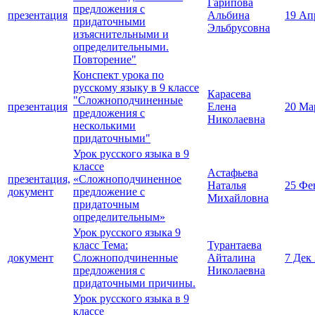
Гарипова
предложения с
презентация
Альбина
19 Ап
придаточными
Эльбрусовна
изъяснительными и
определительными.
Повторение"
Конспект урока по
русскому языку в 9 классе
Карасева
"Сложноподчиненные
презентация
Елена
20 Ма
предложения с
Николаевна
несколькими
придаточными"
Урок русского языка в 9
классе
Астафьева
презентация,
«Сложноподчиненное
Наталья
25 Фе
документ
предложение с
Михайловна
придаточным
определительным»
Урок русского языка 9
класс Тема:
Турантаева
документ
Сложноподчиненные
Айталина
7 Дек
предложения с
Николаевна
придаточными причины.
Урок русского языка в 9
классе