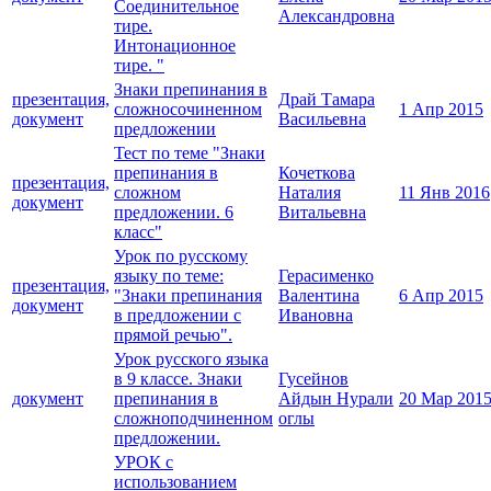
Соединительное
Александровна
тире.
Интонационное
тире. "
Знаки препинания в
презентация,
Драй Тамара
сложносочиненном
1 Апр 2015
документ
Васильевна
предложении
Тест по теме "Знаки
препинания в
Кочеткова
презентация,
сложном
Наталия
11 Янв 2016
документ
предложении. 6
Витальевна
класс"
Урок по русскому
языку по теме:
Герасименко
презентация,
"Знаки препинания
Валентина
6 Апр 2015
документ
в предложении с
Ивановна
прямой речью".
Урок русского языка
в 9 классе. Знаки
Гусейнов
документ
препинания в
Айдын Нурали
20 Мар 201
сложноподчиненном
оглы
предложении.
УРОК с
использованием