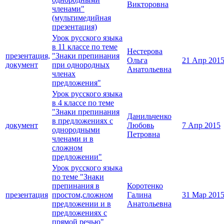
Викторовна
членами"
(мультимедийная
презентация)
Урок русского языка
в 11 классе по теме
Нестерова
презентация,
"Знаки препинания
Ольга
21 Апр 201
документ
при однородных
Анатольевна
членах
предложения"
Урок русского языка
в 4 классе по теме
"Знаки препинания
Данильченко
в предложениях с
документ
Любовь
7 Апр 2015
однородными
Петровна
членами и в
сложном
предложении"
Урок русского языка
по теме "Знаки
препинания в
Коротенко
презентация
простом,сложном
Галина
31 Мар 201
предложении и в
Анатольевна
предложениях с
прямой речью"