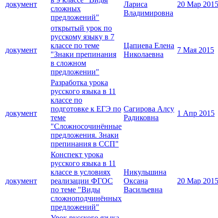
документ
Лариса
20 Мар 201
сложных
Владимировна
предложений"
открытый урок по
русскому языку в 7
классе по теме
Цапиева Елена
документ
7 Мая 2015
"Знаки препинания
Николаевна
в сложном
предложении"
Разработка урока
русского языка в 11
классе по
подготовке к ЕГЭ по
Сагирова Алсу
документ
1 Апр 2015
теме
Радиковна
"Сложносочинённые
предложения. Знаки
препинания в ССП"
Конспект урока
русского языка в 11
классе в условиях
Никульшина
документ
реализации ФГОС
Оксана
20 Мар 201
по теме "Виды
Васильевна
сложноподчинённых
предложений"
Урок русского языка