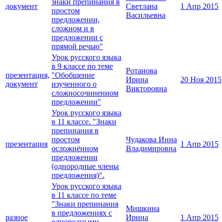
знаки препинания в
документ
Светлана
1 Апр 2015
простом
Васильевна
предложении,
сложном и в
предложении с
прямой речью"
Урок русского языка
в 9 классе по теме
Ротанова
презентация,
"Обобщение
Ирина
20 Ноя 2015
документ
изученного о
Викторовна
сложносочиненном
предложении"
Урок русского языка
в 11 классе. "Знаки
препинания в
простом
Чудакова Инна
презентация
1 Апр 2015
осложнённом
Владимировна
предложении
(однородные члены
предложения)".
Урок русского языка
в 11 классе по теме
"Знаки препинания
Мишкина
в предложениях с
разное
Ирина
1 Апр 2015
однородными