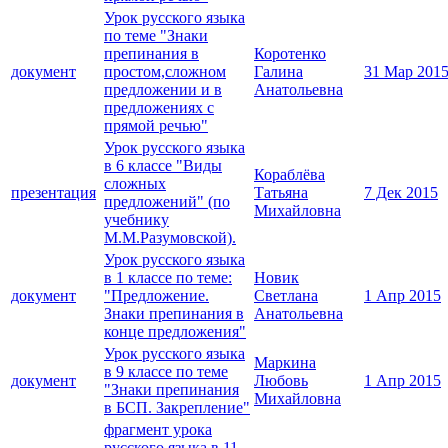
Урок русского языка
по теме "Знаки
препинания в
Коротенко
документ
простом,сложном
Галина
31 Мар 201
предложении и в
Анатольевна
предложениях с
прямой речью"
Урок русского языка
в 6 классе "Виды
Кораблёва
сложных
презентация
Татьяна
7 Дек 2015
предложений" (по
Михайловна
учебнику
М.М.Разумовской).
Урок русского языка
в 1 классе по теме:
Новик
документ
"Предложение.
Светлана
1 Апр 2015
Знаки препинания в
Анатольевна
конце предложения"
Урок русского языка
Маркина
в 9 классе по теме
документ
Любовь
1 Апр 2015
"Знаки препинания
Михайловна
в БСП. Закрепление"
фрагмент урока
русского языка в 11