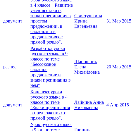
в 4 классе " Развитие
умения ставить
знаки препинания в
Свистушкина
документ
простом
Ирина
31 Мар 201
предложении, в
Евгеньевна
сложном и в
предложениях с
прямой речью".
Разработка урока
русского языка в 9
классе по теме
Шапошник
"Бессоюзное
разное
Елена
20 Мар 201
сложное
Михайловна
предложение и
знаки препинания в
нём"
Конспект урока
русского языка в 4
классе по теме
Лайкина Анна
документ
4 Апр 2015
"Знаки препинания
Николаевна
в предложениях с
прямой речью".
Урок русского языка
в 9 кл. по теме
Гринина