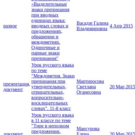
«Выделительные
знаки препинания
при вводных
единицах языка:
Васадзе Галина
разное
вводных словах и
4 Апр 2015
Владимировна
предложениях,
обращении и
междометиях.
Одиночные и
парные знаки
препинания"
Урок русского языка
по теме
"Междометия. Знаки
препинания при
Мартиросова
презентация,
утвердительных,
Светлана
20 Мар 201
документ
отрицательных,
Оганесовна
вопросительно-
восклицательных
словах". 11-й класс
Урок русского языка
в 11 классе по теме
"Тире в неполном
Мансурова
предложении.
документ
Елена
20 Мар 201