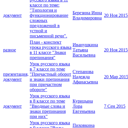
классе по теме:
"Типология и
Березина Инна
документ
функционирование
20 Ноя 2015
Владимировна
сложных
предложений в
устной и
письменной речи".
План - конспект
Иванушкина
урока русского языка
разное
Татьяна
20 Ноя 2015
в 11 классе "Знаки
Васильевна
препинания"
Урок русского языка
в 7 классе по теме
Степанова
презентация,
"Причастный оборот
Надежда
20 Мар 201
документ
и знаки препинания
Афанасьевна
при причастном
обороте"
Урок русского языка
в 8 классе по теме
Курицына
документ
"Вводные слова и
Лора
7 Сен 2015
знаки препинания
Евгеньевна
при них"
Урок русского языка
Пиховкина
в 9 классе "Виды