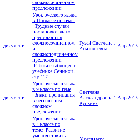
сложносочиненном
предложении"
Урок русского языка
в 11 классе по теме:
"Трудные случаи
постановки знаков
препинания в
сложносочиненном
Гузей Светлана
документ
1 Апр 2015
и
Анатольевна
сложноподчиненном
предложении"
Работа с таблицей в
учебнике Сениной ,
стр.117
Урок русского языка
в 9 классе по теме
Светлана
"Знаки препинания
документ
Александровна
1 Апр 2015
в бессоюзном
Куркина
сложном
предложении"
Урок русского языка
в 4 классе по
теме:"Развитие
умения ставить
Мелентьева