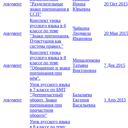
документ
"Разделительные
Ирина
20 Окт 2015
знаки препинания в
Юрьевна
ССП"
Конспект урока
русского языка в 6
Чайкина
классе по теме
документ
Людмила
20 Мар 201
"Знаки препинания.
Ивановна
Пунктуация как
система правил."
Конспект урока
русского языка в 8
Мишаленкова
классе по теме
документ
Татьяна
7 Дек 2015
"Обращение и знаки
Викторовна
препинания при
нём".
Урок русского языка
в 7 классе по БМТ
"Деепричастный
Балалаева
документ
оборот. Знаки
Евгения
1 Апр 2015
препинания при
Васильевна
причастном
обороте"
Урок русского языка
в 8 классе на тему: