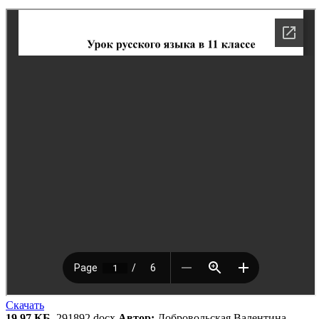
Скачать
19.97 КБ
, 291892.docx
Автор:
Добровольская Валентина