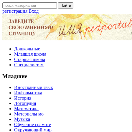
регистрация
Вход
Дошкольные
Младшая школа
Старшая школа
Специалистам
Младшие
Иностранный язык
Информатика
История
Логопедия
Математика
Материалы мо
Музыка
Обучение грамоте
Окружающий мир