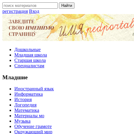
регистрация
Вход
Дошкольные
Младшая школа
Старшая школа
Специалистам
Младшие
Иностранный язык
Информатика
История
Логопедия
Математика
Материалы мо
Музыка
Обучение грамоте
Окружающий мир