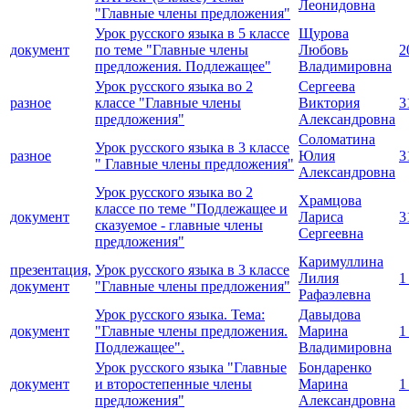
Леонидовна
"Главные члены предложения"
Урок русского языка в 5 классе
Щурова
документ
по теме "Главные члены
Любовь
2
предложения. Подлежащее"
Владимировна
Урок русского языка во 2
Сергеева
разное
классе "Главные члены
Виктория
3
предложения"
Александровна
Соломатина
Урок русского языка в 3 классе
разное
Юлия
3
" Главные члены предложения"
Александровна
Урок русского языка во 2
Храмцова
классе по теме "Подлежащее и
документ
Лариса
3
сказуемое - главные члены
Сергеевна
предложения"
Каримуллина
презентация,
Урок русского языка в 3 классе
Лилия
1
документ
"Главные члены предложения"
Рафаэлевна
Урок русского языка. Тема:
Давыдова
документ
"Главные члены предложения.
Марина
1
Подлежащее".
Владимировна
Урок русского языка "Главные
Бондаренко
документ
и второстепенные члены
Марина
1
предложения"
Александровна