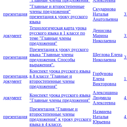
"Главные члены предложения"
Алексеевна
"Главные и второстепенные
Скударнова
члены предложения"
презентация
Наталья
3
презентация к уроку русского
Анатольевна
языка
Технологическая карта урока
Денисова
русского языка в 1 классе по
документ
Марина
3
теме "Главные члены
Николаевна
предложения"
Презентация к уроку русского
языка "Главные члены
Щеглова Елена
презентация
3
предложения. Способы
Николаевна
выражения".
Конспект урока русского языка
Горбунова
презентация,
в 8 классе "Главные и
Елена
1
документ
второстепенные члены
Викторовна
предложения"
Алексишина
Конспект урока русского языка
документ
Людмила
4
"Главные члены предложения"
Алексеевна
Презентация "Главные и
Назмиева
второстепенные члены
презентация
Наталья
4
предложения" к уроку русского
Юрьевна
языка в 4 классе.