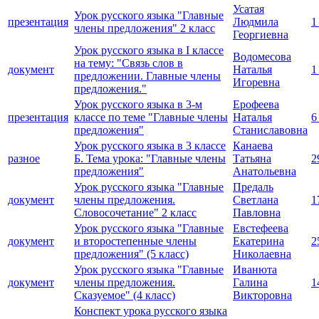
Усатая
Урок русского языка "Главные
презентация
Людмила
1
члены предложения" 2 класс
Георгиевна
Урок русского языка в I классе
Водомесова
на тему: "Связь слов в
документ
Наталья
1
предложении. Главные члены
Игоревна
предложения."
Урок русского языка в 3-м
Ерофеева
презентация
классе по теме "Главные члены
Наталья
6
предложения"
Станиславовна
Урок русского языка в 3 классе
Канаева
разное
Б. Тема урока: "Главные члены
Татьяна
2
предложения"
Анатольевна
Урок русского языка "Главные
Предаль
документ
члены предложения.
Светлана
1
Словосочетание" 2 класс
Павловна
Урок русского языка "Главные
Евстефеева
документ
и второстепенные члены
Екатерина
2
предложения" (5 класс)
Николаевна
Урок русского языка "Главные
Иванюта
документ
члены предложения.
Галина
1
Сказуемое" (4 класс)
Викторовна
Конспект урока русского языка