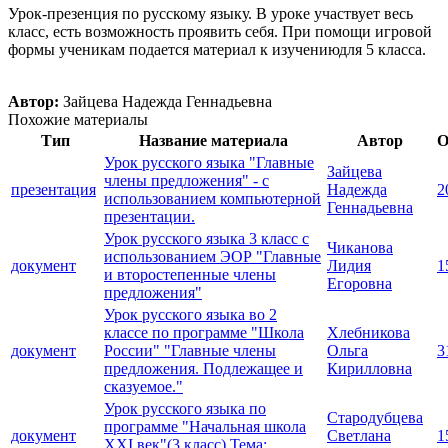
Урок-презенция по русскому языку. В уроке участвует весь
класс, есть возможность проявить себя. При помощи игровой
формы ученикам подается материал к изучениюдля 5 класса.
Автор:
Зайцева Надежда Геннадьевна
Похожие материалы
Тип
Название материала
Автор
О
Урок русского языка "Главные
Зайцева
члены предложения" - с
презентация
Надежда
2
использованием компьютерной
Геннадьевна
презентации.
Урок русского языка 3 класс с
Чиканова
использованием ЭОР "Главные
документ
Лидия
1
и второстепенные члены
Егоровна
предложения"
Урок русского языка во 2
классе по программе "Школа
Хлебникова
документ
России" "Главные члены
Ольга
3
предложения. Подлежащее и
Кирилловна
сказуемое."
Урок русского языка по
Стародубцева
программе "Начальная школа
документ
Светлана
1
XXI век"(3 класс) Тема: