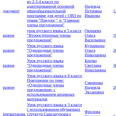
во 2-3-4 классе по
адаптированной основной
Надежда
документ
общеобразовательной
Петровна
1
программе для детей с ОВЗ по
Иванова
темам "Предлог " и "Главные
члены предложения"
урок русского языка в 5 классе
Окишева
разное
"Второстепенные члены
Ольга
1
предложения"
Васильевна
Урок русского языка
Кутыркина
разное
"Однородные члены
Ольга
2
предложения"
Николаевна
Урок русского языка
Бортко
разное
"Однородные члены
Светлана
3
предложения"
Николаевна
Урок русского языка в 8 классе
Повторение по теме:
Смирнова
«Однородные члены
разное
Надежда
2
предложения» с
Эксановна
использованием архивных
материалов
Урок русского языка в 3 классе
с использованием обучающих
Фролова
презентация,
структур Сингапурского