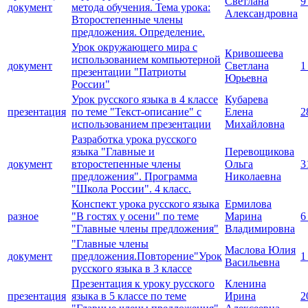
Светлана
9
документ
метода обучения. Тема урока:
Александровна
Второстепенные члены
предложения. Определение.
Урок окружающего мира с
Кривошеева
использованием компьютерной
документ
Светлана
1
презентации "Патриоты
Юрьевна
России"
Урок русского языка в 4 классе
Кубарева
презентация
по теме "Текст-описание" с
Елена
2
использованием презентации
Михайловна
Разработка урока русского
языка "Главные и
Перевощикова
документ
второстепенные члены
Ольга
3
предложения". Программа
Николаевна
"Школа России". 4 класс.
Конспект урока русского языка
Ермилова
разное
"В гостях у осени" по теме
Марина
6
"Главные члены предложения"
Владимировна
"Главные члены
Маслова Юлия
документ
предложения.Повторение"Урок
1
Васильевна
русского языка в 3 классе
Презентация к уроку русского
Кленина
презентация
языка в 5 классе по теме
Ирина
2