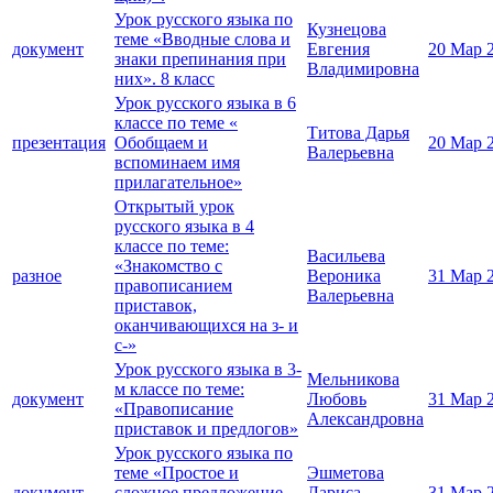
Урок русского языка по
Кузнецова
теме «Вводные слова и
документ
Евгения
20 Мар 
знаки препинания при
Владимировна
них». 8 класс
Урок русского языка в 6
классе по теме «
Титова Дарья
презентация
Обобщаем и
20 Мар 
Валерьевна
вспоминаем имя
прилагательное»
Открытый урок
русского языка в 4
классе по теме:
Васильева
«Знакомство с
разное
Вероника
31 Мар 
правописанием
Валерьевна
приставок,
оканчивающихся на з- и
с-»
Урок русского языка в 3-
Мельникова
м классе по теме:
документ
Любовь
31 Мар 
«Правописание
Александровна
приставок и предлогов»
Урок русского языка по
теме «Простое и
Эшметова
документ
сложное предложение.
Лариса
31 Мар 