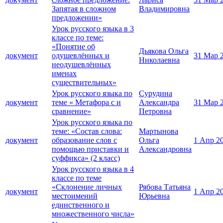
Запятая в сложном
Владимировна
предложении»
Урок русского языка в 3
классе по теме:
«Понятие об
Дьякова Ольга
документ
одушевлённых и
31 Мар 
Николаевна
неодушевлённых
именах
существительных»
Урок русского языка по
Сурудина
документ
теме « Метафора с и
Александра
31 Мар 
сравнение»
Петровна
Урок русского языка по
теме: «Состав слова:
Мартынова
документ
образование слов с
Ольга
1 Апр 2
помощью приставки и
Александровна
суффикса» (2 класс)
Урок русского языка в 4
классе по теме
«Склонение личных
Рябова Татьяна
документ
1 Апр 2
местоимений
Юрьевна
единственного и
множественного числа»