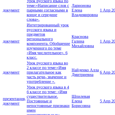
Урок русского языка по
теме:«Написание слов с
Ларионова
документ
парными согласными в
Елена
1 Апр 2
конце и середине
Владимировна
слова».
Интегрированный урок
русского языка и
предметов
Краснова
регионального
документ
Галина
1 Апр 2
компонента. Обобщение
Михайловна
изученного по теме
«Имя числительное». 6
класс.
Урок русского языка во
2 классе по теме:«Имя
Найденко Алла
документ
прилагательное как
6 Апр 2
Дмитриевна
часть речи- значение и
употребление ».
Урок русского языка в 4
б классе по теме: «Имя
существительное.
Шпилевая
презентация,
Постоянные и
Елена
5 Апр 2
документ
непостоянные признаки
Борисовна
имен
существительных».