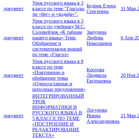
Урок русского языка в 3
Бедрик Елена
документ
классе по теме "Глаголы
31 Мар 
Сергеевна
ли «бег» и «ходьба»".
Урок русского языка в 3
классе по учебнику М.С.
Соловейчик «К тайнам
Занудина
документ
нашего языка» Тема:
Любовь
6 Апр 2
Обобщение и
Николаевна
систематизация знаний
по теме «Глагол»
Урок русского языка в 8
классе по теме
Кротова
«Повторение и
документ
Людмила
20 Ноя 
обобщение темы
Евгеньевна
«Односоставные и
неполные предложения»
ИНТЕГРИРОВАННЫЙ
УРОК
ИНФОРМАТИКИ И
Логунова
РУССКОГО ЯЗЫКА В
документ
Ирина
21 Мар 
5 КЛАССЕ ПО ТЕМЕ
Александровна
«ПОСТРОЕНИЕ И
РЕДАКТИРОВАНИЕ
ТЕКСТА»