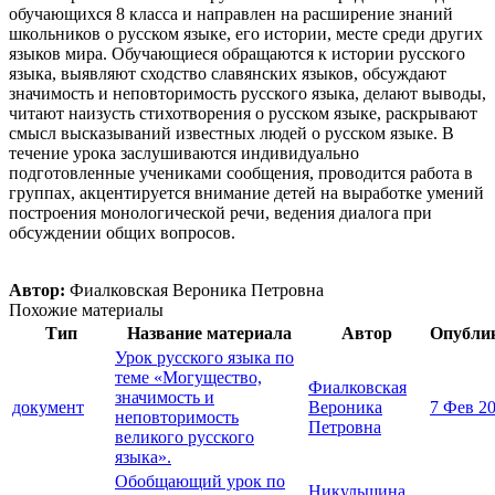
обучающихся 8 класса и направлен на расширение знаний
школьников о русском языке, его истории, месте среди других
языков мира. Обучающиеся обращаются к истории русского
языка, выявляют сходство славянских языков, обсуждают
значимость и неповторимость русского языка, делают выводы,
читают наизусть стихотворения о русском языке, раскрывают
смысл высказываний известных людей о русском языке. В
течение урока заслушиваются индивидуально
подготовленные учениками сообщения, проводится работа в
группах, акцентируется внимание детей на выработке умений
построения монологической речи, ведения диалога при
обсуждении общих вопросов.
Автор:
Фиалковская Вероника Петровна
Похожие материалы
Тип
Название материала
Автор
Опубли
Урок русского языка по
теме «Могущество,
Фиалковская
значимость и
документ
Вероника
7 Фев 2
неповторимость
Петровна
великого русского
языка».
Обобщающий урок по
Никульшина