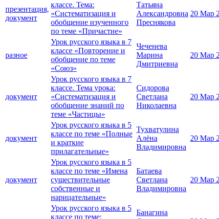
классе. Тема:
Татьяна
презентация,
«Систематизация и
Александровна
20 Мар 
документ
обобщение изученного
Преснякова
по теме «Причастие»
Урок русского языка в 7
Чеченева
классе «Повторение и
разное
Марина
20 Мар 
обобщение по теме
Дмитриевна
«Союз»
Урок русского языка в 7
классе. Тема урока:
Сидорова
документ
«Систематизация и
Светлана
20 Мар 
обобщение знаний по
Николаевна
теме «Частицы»
Урок русского языка в 5
Тухватулина
классе по теме «Полные
документ
Алёна
20 Мар 
и краткие
Владимировна
прилагательные»
Урок русского языка в 5
классе по теме «Имена
Батаева
документ
существительные
Светлана
20 Мар 
собственные и
Владимировна
нарицательные»
Урок русского языка в 5
Банагина
классе по теме: