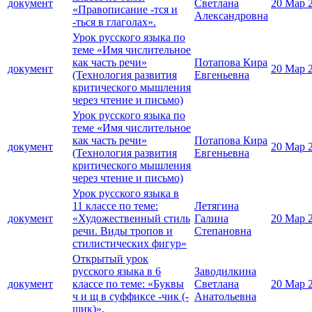
документ
Светлана
20 Мар 
«Правописание -тся и
Александровна
-ться в глаголах».
Урок русского языка по
теме «Имя числительное
как часть речи»
Потапова Кира
документ
20 Мар 
(Технология развития
Евгеньевна
критического мышления
через чтение и письмо)
Урок русского языка по
теме «Имя числительное
как часть речи»
Потапова Кира
документ
20 Мар 
(Технология развития
Евгеньевна
критического мышления
через чтение и письмо)
Урок русского языка в
11 классе по теме:
Летягина
документ
«Художественный стиль
Галина
20 Мар 
речи. Виды тропов и
Степановна
стилистических фигур»
Открытый урок
русского языка в 6
Заводилкина
документ
классе по теме: «Буквы
Светлана
20 Мар 
ч и щ в суффиксе -чик (-
Анатольевна
щик)».