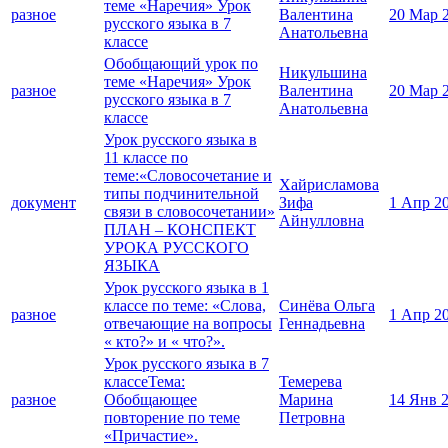
теме «Наречия» Урок
разное
Валентина
20 Мар 
русского языка в 7
Анатольевна
классе
Обобщающий урок по
Никульшина
теме «Наречия» Урок
разное
Валентина
20 Мар 
русского языка в 7
Анатольевна
классе
Урок русского языка в
11 классе по
теме:«Словосочетание и
Хайрисламова
типы подчинительной
документ
Зифа
1 Апр 2
связи в словосочетании»
Айнулловна
ПЛАН – КОНСПЕКТ
УРОКА РУССКОГО
ЯЗЫКА
Урок русского языка в 1
классе по теме: «Слова,
Синёва Ольга
разное
1 Апр 2
отвечающие на вопросы
Геннадьевна
« кто?» и « что?».
Урок русского языка в 7
классеТема:
Темерева
разное
Обобщающее
Марина
14 Янв 
повторение по теме
Петровна
«Причастие».