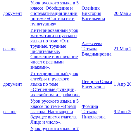
Урок русского языка в 5
классе_Обобщение и
Олейник
документ
систематизация знаний
Виктория
20 Мар 
по теме «Синтаксис и
Васильевна
пунктуация»
Интегрированный урок
математики и русского
языка по теме «Эти
Алексеева
трудные, трудные
разное
Татьяна
21 Мар 
числительные.
Владимировна
Сложение и вычитание
чисел с разными
знаками».
Интегрированный урок
алгебры и русского
Певцова Ольга
документ
языка по теме
1 Апр 2
Евгеньевна
«Степенные функции,
их свойства и графики».
Урок русского языка в 5
классе по теме «Время
Фомина
разное
глагола. Настоящее и
Татьяна
9 Июн 2
будущее время глагола.
Николаевна
Лицо и число».
Урок русского языка в 7