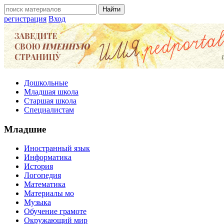
регистрация
Вход
Дошкольные
Младшая школа
Старшая школа
Специалистам
Младшие
Иностранный язык
Информатика
История
Логопедия
Математика
Материалы мо
Музыка
Обучение грамоте
Окружающий мир