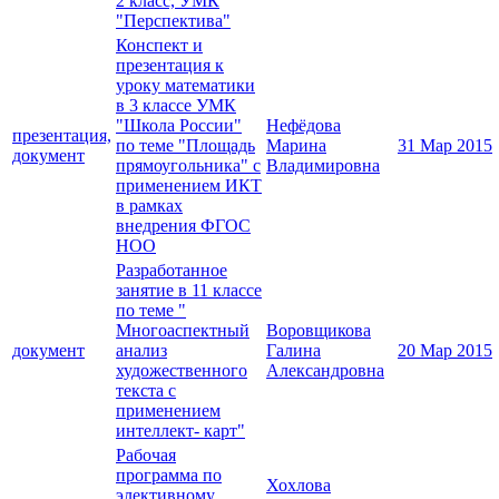
2 класс, УМК
"Перспектива"
Конспект и
презентация к
уроку математики
в 3 классе УМК
"Школа России"
Нефёдова
презентация,
по теме "Площадь
Марина
31 Мар 2015
документ
прямоугольника" с
Владимировна
применением ИКТ
в рамках
внедрения ФГОС
НОО
Разработанное
занятие в 11 классе
по теме "
Многоаспектный
Воровщикова
документ
анализ
Галина
20 Мар 2015
художественного
Александровна
текста с
применением
интеллект- карт"
Рабочая
программа по
Хохлова
элективному