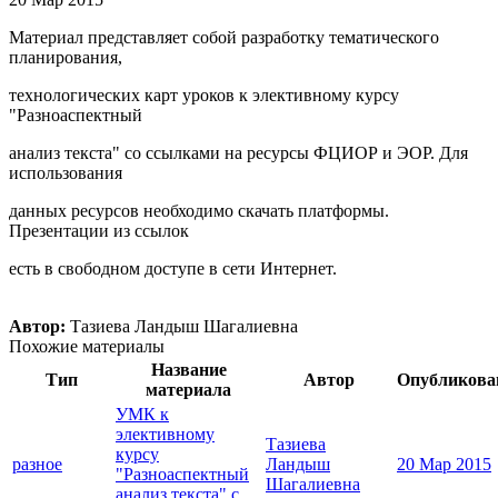
Материал представляет собой разработку тематического
планирования,
технологических карт уроков к элективному курсу
"Разноаспектный
анализ текста" со ссылками на ресурсы ФЦИОР и ЭОР. Для
использования
данных ресурсов необходимо скачать платформы.
Презентации из ссылок
есть в свободном доступе в сети Интернет.
Автор:
Тазиева Ландыш Шагалиевна
Похожие материалы
Название
Тип
Автор
Опубликова
материала
УМК к
элективному
Тазиева
курсу
разное
Ландыш
20 Мар 2015
"Разноаспектный
Шагалиевна
анализ текста" с