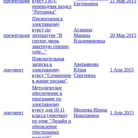
презентация
курсу ГИД-
21 Мар 2015
Евгеньевна
переводчик раздел
"Риторика"
Презентация к
элективному
курсу по
Аганина
презентация
литературе "В
Марина
20 Мар 2015
сердце дверь
Владимировна
заветную отворю
тебе..."
Пояснительная
записка к
Аверьянова
документ
элективному
Юлия
1 Апр 2015
курсу "Сочинение
Сергеевна
в жанре письма"
Методическое
обеспечение к
программе по
элективному
курсу для 10-11
Михеева Ирина
документ
1 Апр 2015
класса (девочки)
Николаевна
по теме "Дизайн и
обновление
текстильных
изделий".