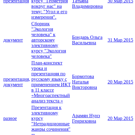
презентация
курсу "Геометрия
Татьяна
30 Мар 2015
вокруг нас" на
Владимировна
тему: "Угол и его
измерения".
Сборник
"Экология
человека" к
Бондарь Ольга
документ
авторскому
31 Мар 2015
Васильевна
элективному
курсу "Экология
человека"
План-конспект
урока и
презентацияя по
Бормотова
презентация,
русскому языку с
Наталья
20 Мар 2015
документ
применением ИКТ
Викторовна
в 11 классе
«Многоаспектный
анализ текста »
Презентация к
элективному
Арамян Нунэ
разное
курсу
20 Мар 2015
Генриховна
"Нетрадиционные
жанры сочинения"