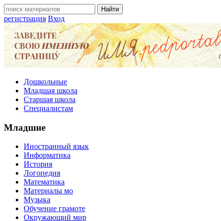
регистрация
Вход
Дошкольные
Младшая школа
Старшая школа
Специалистам
Младшие
Иностранный язык
Информатика
История
Логопедия
Математика
Материалы мо
Музыка
Обучение грамоте
Окружающий мир