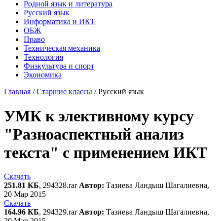
Родной язык и литература
Русский язык
Информатика и ИКТ
ОБЖ
Право
Техническая механика
Технология
Физкультура и спорт
Экономика
Главная
/
Старшие классы
/
Русский язык
УМК к элективному курсу
"Разноаспектный анализ
текста" с применением ИКТ
Скачать
251.81 КБ
, 294328.rar
Автор:
Тазиева Ландыш Шагалиевна,
20 Мар 2015
Скачать
164.96 КБ
, 294329.rar
Автор:
Тазиева Ландыш Шагалиевна,
20 Мар 2015