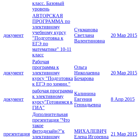
класс. Базовый
уровень
АВТОРСКАЯ
ПРОГРАММА по
элективному
Сукманова
учебному курсу
документ
Светлана
20 Мар 2015
"Подготовка к
Валентиновна
ЕГЭ по
математике" 10-11
класс
Рабочая
программа к
Ольга
документ
элективному
Николаевна
20 Мар 2015
курсу "Подготовка
Бочарова
к ЕГЭ по химии."
рабочая программа
Калинина
к элективному
документ
Евгения
8 Апр 2015
курсу"Готовимся к
Геннадьевна
ГИА"
Дополнительная
презентация "Что
такое
фитодизайн?"к
МИХАЛЕВИЧ
презентация
21 Мар 2015
элективному
Елена Игоревна