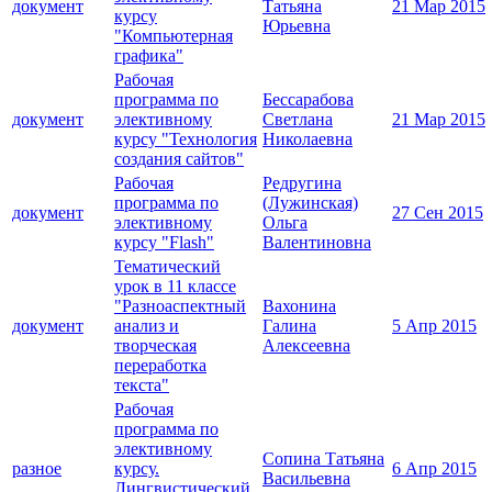
документ
Татьяна
21 Мар 2015
курсу
Юрьевна
"Компьютерная
графика"
Рабочая
программа по
Бессарабова
документ
элективному
Светлана
21 Мар 2015
курсу "Технология
Николаевна
создания сайтов"
Рабочая
Редругина
программа по
(Лужинская)
документ
27 Сен 2015
элективному
Ольга
курсу "Flash"
Валентиновна
Тематический
урок в 11 классе
"Разноаспектный
Вахонина
документ
анализ и
Галина
5 Апр 2015
творческая
Алексеевна
переработка
текста"
Рабочая
программа по
элективному
Сопина Татьяна
разное
курсу.
6 Апр 2015
Васильевна
Лингвистический