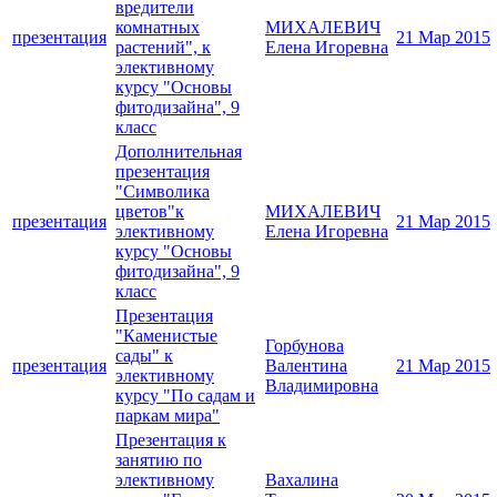
вредители
комнатных
МИХАЛЕВИЧ
презентация
21 Мар 2015
растений", к
Елена Игоревна
элективному
курсу "Основы
фитодизайна", 9
класс
Дополнительная
презентация
"Символика
цветов"к
МИХАЛЕВИЧ
презентация
21 Мар 2015
элективному
Елена Игоревна
курсу "Основы
фитодизайна", 9
класс
Презентация
"Каменистые
Горбунова
сады" к
презентация
Валентина
21 Мар 2015
элективному
Владимировна
курсу "По садам и
паркам мира"
Презентация к
занятию по
элективному
Вахалина