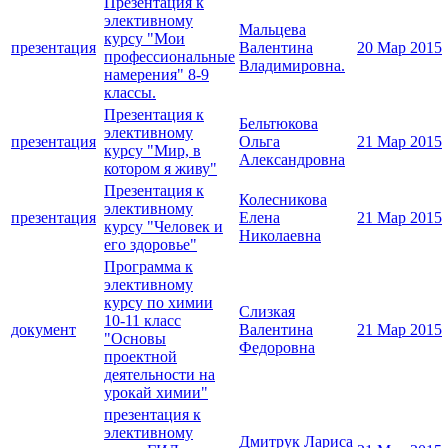
Презентация к
элективному
Мальцева
курсу "Мои
презентация
Валентина
20 Мар 2015
профессиональные
Владимировна.
намерения" 8-9
классы.
Презентация к
Бельтюкова
элективному
презентация
Ольга
21 Мар 2015
курсу "Мир, в
Александровна
котором я живу"
Презентация к
Колесникова
элективному
презентация
Елена
21 Мар 2015
курсу "Человек и
Николаевна
его здоровье"
Программа к
элективному
курсу по химии
Слизкая
10-11 класс
документ
Валентина
21 Мар 2015
"Основы
Федоровна
проектной
деятельности на
урокай химии"
презентация к
элективному
Дмитрук Лариса