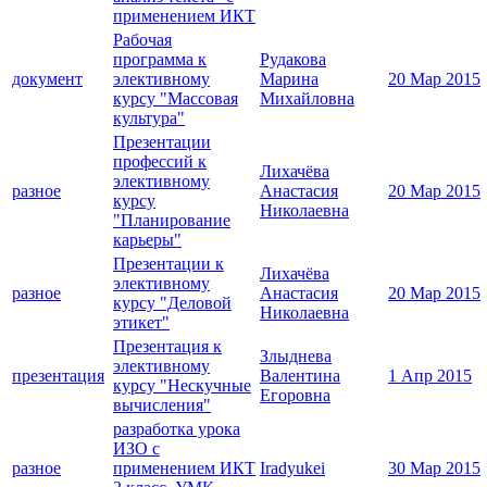
применением ИКТ
Рабочая
программа к
Рудакова
документ
элективному
Марина
20 Мар 2015
курсу "Массовая
Михайловна
культура"
Презентации
профессий к
Лихачёва
элективному
разное
Анастасия
20 Мар 2015
курсу
Николаевна
"Планирование
карьеры"
Презентации к
Лихачёва
элективному
разное
Анастасия
20 Мар 2015
курсу "Деловой
Николаевна
этикет"
Презентация к
Злыднева
элективному
презентация
Валентина
1 Апр 2015
курсу "Нескучные
Егоровна
вычисления"
разработка урока
ИЗО с
разное
применением ИКТ
Iradyukei
30 Мар 2015