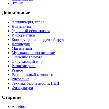
Чтение
Дошкольные
Аппликация, лепка
Документы
Здоровый образ жизни
Информатика
Конструирование, ручной труд
Логопедия
Математика
Музыкальное воспитание
Обучение грамоте
Окружающий мир
Развитие речи
Разное
Региональный компонент
Рисование
Техника безопасности, ПДД
Физкультура
Старшие
Алгебра