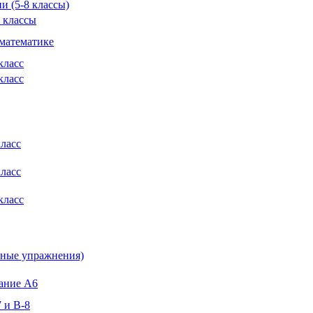
и (5-8 классы)
 классы
математике
класс
класс
ласс
ласс
класс
чные упражнения)
ание А6
 и В-8