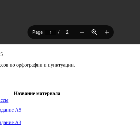
15
ассов по орфографии и пунктуации.
Название материала
ассы
адание А5
адание А3