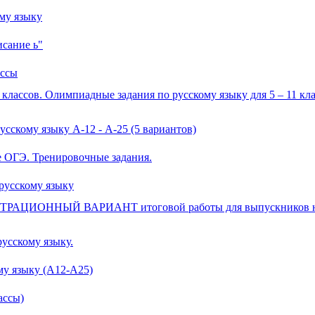
му языку
исание ь"
ассы
 классов. Олимпиадные задания по русскому языку для 5 – 11 к
сскому языку А-12 - А-25 (5 вариантов)
е ОГЭ. Тренировочные задания.
русскому языку
СТРАЦИОННЫЙ ВАРИАНТ итоговой работы для выпускников н
усскому языку.
му языку (А12-А25)
ассы)