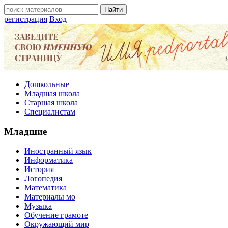
регистрация
Вход
Дошкольные
Младшая школа
Старшая школа
Специалистам
Младшие
Иностранный язык
Информатика
История
Логопедия
Математика
Материалы мо
Музыка
Обучение грамоте
Окружающий мир