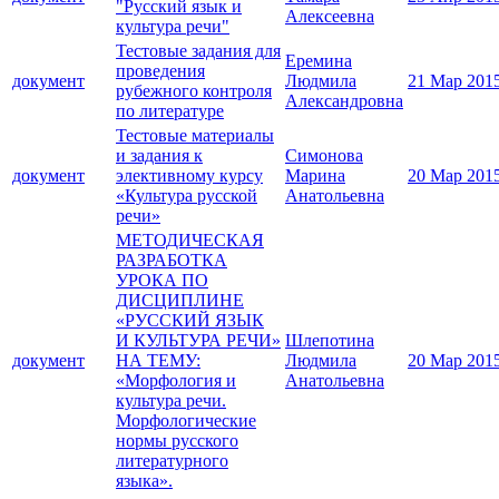
"Русский язык и
Алексеевна
культура речи"
Тестовые задания для
Еремина
проведения
документ
Людмила
21 Мар 201
рубежного контроля
Александровна
по литературе
Тестовые материалы
и задания к
Симонова
документ
элективному курсу
Марина
20 Мар 201
«Культура русской
Анатольевна
речи»
МЕТОДИЧЕСКАЯ
РАЗРАБОТКА
УРОКА ПО
ДИСЦИПЛИНЕ
«РУССКИЙ ЯЗЫК
И КУЛЬТУРА РЕЧИ»
Шлепотина
документ
НА ТЕМУ:
Людмила
20 Мар 201
«Морфология и
Анатольевна
культура речи.
Морфологические
нормы русского
литературного
языка».