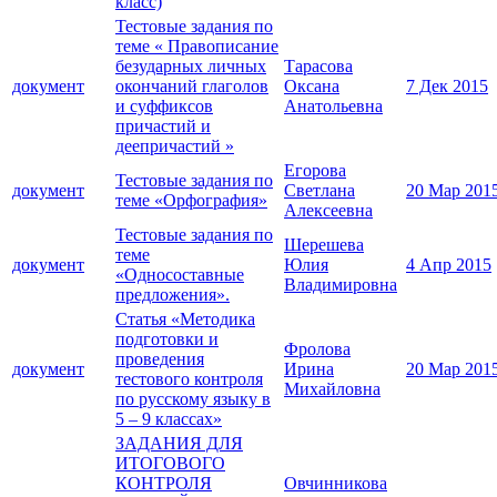
класс)
Тестовые задания по
теме « Правописание
безударных личных
Тарасова
документ
окончаний глаголов
Оксана
7 Дек 2015
и суффиксов
Анатольевна
причастий и
деепричастий »
Егорова
Тестовые задания по
документ
Светлана
20 Мар 201
теме «Орфография»
Алексеевна
Тестовые задания по
Шерешева
теме
документ
Юлия
4 Апр 2015
«Односоставные
Владимировна
предложения».
Статья «Методика
подготовки и
Фролова
проведения
документ
Ирина
20 Мар 201
тестового контроля
Михайловна
по русскому языку в
5 – 9 классах»
ЗАДАНИЯ ДЛЯ
ИТОГОВОГО
КОНТРОЛЯ
Овчинникова