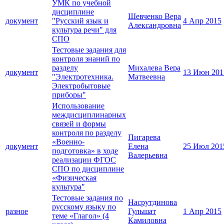
УМК по учебной
дисциплине
Шевченко Вера
документ
"Русский язык и
4 Апр 2015
Александровна
культура речи" для
СПО
Тестовые задания для
контроля знаний по
разделу
Михалева Вера
документ
13 Июн 201
"Электротехника.
Матвеевна
Электробытовые
приборы"
Использование
междисциплинарных
связей и формы
контроля по разделу
Пигарева
«Военно-
документ
Елена
25 Июл 201
подготовка» в ходе
Валерьевна
реализации ФГОС
СПО по дисциплине
«Физическая
культура"
Тестовые задания по
Насрутдинова
русскому языку по
разное
Гульшат
1 Апр 2015
теме «Глагол» (4
Камиловна