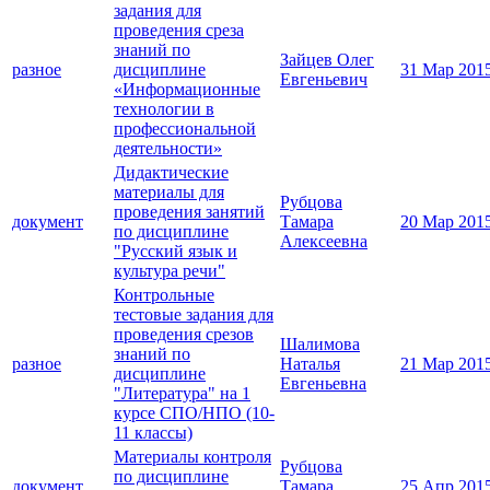
задания для
проведения среза
знаний по
Зайцев Олег
разное
дисциплине
31 Мар 201
Евгеньевич
«Информационные
технологии в
профессиональной
деятельности»
Дидактические
материалы для
Рубцова
проведения занятий
документ
Тамара
20 Мар 201
по дисциплине
Алексеевна
"Русский язык и
культура речи"
Контрольные
тестовые задания для
проведения срезов
Шалимова
знаний по
разное
Наталья
21 Мар 201
дисциплине
Евгеньевна
"Литература" на 1
курсе СПО/НПО (10-
11 классы)
Материалы контроля
Рубцова
по дисциплине
документ
Тамара
25 Апр 201