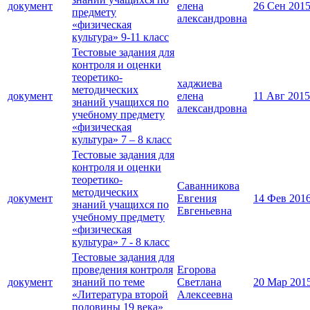
документ
елена
26 Сен 201
предмету
александровна
«физическая
культура» 9-11 класс
Тестовые задания для
контроля и оценки
теоретико-
хаджиева
методических
документ
елена
11 Авг 2015
знаний учащихся по
александровна
учебному предмету
«физическая
культура» 7 – 8 класс
Тестовые задания для
контроля и оценки
теоретико-
Саванникова
методических
документ
Евгения
14 Фев 201
знаний учащихся по
Евгеньевна
учебному предмету
«физическая
культура» 7 - 8 класс
Тестовые задания для
проведения контроля
Егорова
документ
знаний по теме
Светлана
20 Мар 201
«Литература второй
Алексеевна
половины 19 века»