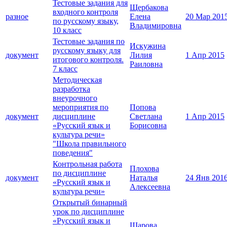
Тестовые задания для
Щербакова
входного контроля
разное
Елена
20 Мар 201
по русскому языку,
Владимировна
10 класс
Тестовые задания по
Искужина
русскому языку для
документ
Лилия
1 Апр 2015
итогового контроля.
Раиловна
7 класс
Методическая
разработка
внеурочного
мероприятия по
Попова
документ
дисциплине
Светлана
1 Апр 2015
«Русский язык и
Борисовна
культура речи»
"Школа правильного
поведения"
Контрольная работа
Плохова
по дисциплине
документ
Наталья
24 Янв 201
«Русский язык и
Алексеевна
культура речи»
Открытый бинарный
урок по дисциплине
«Русский язык и
Шарова