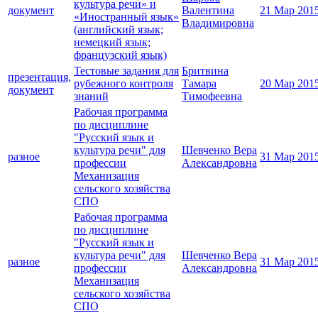
культура речи» и
документ
Валентина
21 Мар 201
«Иностранный язык»
Владимировна
(английский язык;
немецкий язык;
французский язык)
Тестовые задания для
Бритвина
презентация,
рубежного контроля
Тамара
20 Мар 201
документ
знаний
Тимофеевна
Рабочая программа
по дисциплине
"Русский язык и
культура речи" для
Шевченко Вера
разное
31 Мар 201
профессии
Александровна
Механизация
сельского хозяйства
СПО
Рабочая программа
по дисциплине
"Русский язык и
культура речи" для
Шевченко Вера
разное
31 Мар 201
профессии
Александровна
Механизация
сельского хозяйства
СПО