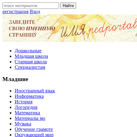
регистрация
Вход
Дошкольные
Младшая школа
Старшая школа
Специалистам
Младшие
Иностранный язык
Информатика
История
Логопедия
Математика
Материалы мо
Музыка
Обучение грамоте
Окружающий мир