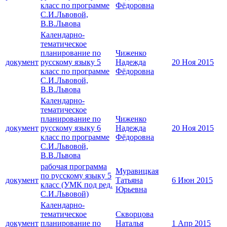
класс по программе
Фёдоровна
С.И.Львовой,
В.В.Львова
Календарно-
тематическое
планирование по
Чиженко
документ
русскому языку 5
Надежда
20 Ноя 2015
класс по программе
Фёдоровна
С.И.Львовой,
В.В.Львова
Календарно-
тематическое
планирование по
Чиженко
документ
русскому языку 6
Надежда
20 Ноя 2015
класс по программе
Фёдоровна
С.И.Львовой,
В.В.Львова
рабочая программа
Муравицкая
по русскому языку 5
документ
Татьяна
6 Июн 2015
класс (УМК под ред.
Юрьевна
С.И.Львовой)
Календарно-
тематическое
Скворцова
документ
планирование по
Наталья
1 Апр 2015