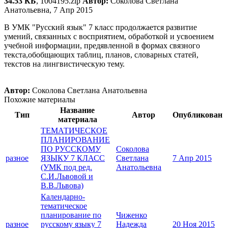
34.53 КБ
, 1004195.zip
Автор:
Соколова Светлана
Анатольевна, 7 Апр 2015
В УМК "Русский язык" 7 класс продолжается развитие
умений, связанных с восприятием, обработкой и усвоением
учебной информации, предявленной в формах связного
текста,обобщающих таблиц, планов, словарных статей,
текстов на лингвистическую тему.
Автор:
Соколова Светлана Анатольевна
Похожие материалы
Название
Тип
Автор
Опубликован
материала
ТЕМАТИЧЕСКОЕ
ПЛАНИРОВАНИЕ
ПО РУССКОМУ
Соколова
разное
ЯЗЫКУ 7 КЛАСС
Светлана
7 Апр 2015
(УМК под ред.
Анатольевна
С.И.Львовой и
В.В.Львова)
Календарно-
тематическое
планирование по
Чиженко
разное
русскому языку 7
Надежда
20 Ноя 2015