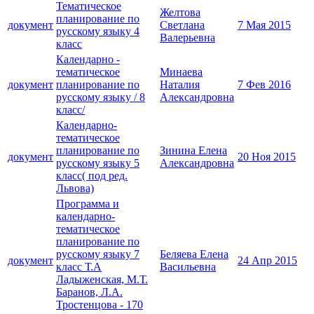
Тематическое
Желтова
планирование по
документ
Светлана
7 Мая 2015
русскому языку 4
Валерьевна
класс
Календарно -
тематическое
Минаева
документ
планирование по
Наталия
7 Фев 2016
русскому языку / 8
Александровна
класс/
Календарно-
тематическое
планирование по
Зинина Eлена
документ
20 Ноя 2015
русскому языку 5
Александровна
класс( под ред.
Львова)
Программа и
календарно-
тематическое
планирование по
русскому языку 7
Беляева Елена
документ
24 Апр 2015
класс Т.А
Васильевна
Ладыженская, М.Т.
Баранов, Л.А.
Тростенцова - 170