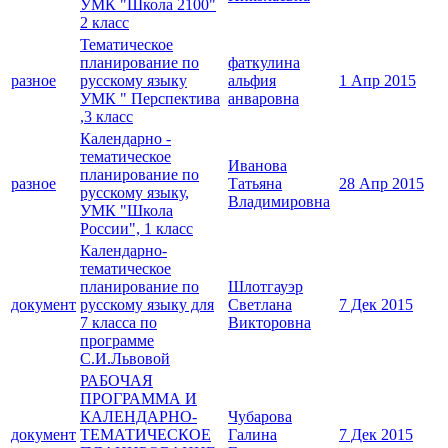
УМК "Школа 2100"
2 класс
Тематическое
планирование по
фаткулина
разное
русскому языку
альфия
1 Апр 2015
УМК " Перспектива
анваровна
,3 класс
Календарно -
тематическое
Иванова
планирование по
разное
Татьяна
28 Апр 2015
русскому языку,
Владимировна
УМК "Школа
России", 1 класс
Календарно-
тематическое
планирование по
Шлотгауэр
документ
русскому языку для
Светлана
7 Дек 2015
7 класса по
Викторовна
программе
С.И.Львовой
РАБОЧАЯ
ПРОГРАММА И
КАЛЕНДАРНО-
Чубарова
документ
ТЕМАТИЧЕСКОЕ
Галина
7 Дек 2015