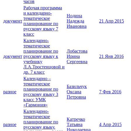
часов
Рабочая программа
и календарно-
Нодина
тематическое
документ
Надежда
21 Апр 2015
планирование по
Ивановна
русскому языку 7
класс
Календарно-
тематическое
планирование по
Лобастова
документ
русскому языку к
Ирина
21 Янв 2016
учебнику
Сергеевна
Л.А.Тростенцовой и
др. 7 класс
Календарно –
тематическое
Базильчук
планирование по
разное
Оксана
7 Фев 2016
русскому языку 3
Петровна
класс УМК
«Гармония»
Календарно-
тематическое
Катречко
планирование по
разное
Татьяна
4 Апр 2015
русскому языку.
Николаевна