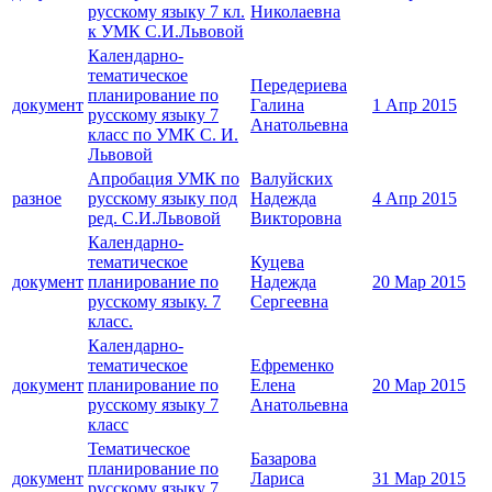
русскому языку 7 кл.
Николаевна
к УМК С.И.Львовой
Календарно-
тематическое
Передериева
планирование по
документ
Галина
1 Апр 2015
русскому языку 7
Анатольевна
класс по УМК С. И.
Львовой
Апробация УМК по
Валуйских
разное
русскому языку под
Надежда
4 Апр 2015
ред. С.И.Львовой
Викторовна
Календарно-
тематическое
Куцева
документ
планирование по
Надежда
20 Мар 2015
русскому языку. 7
Сергеевна
класс.
Календарно-
тематическое
Ефременко
документ
планирование по
Елена
20 Мар 2015
русскому языку 7
Анатольевна
класс
Тематическое
Базарова
планирование по
документ
Лариса
31 Мар 2015
русскому языку 7