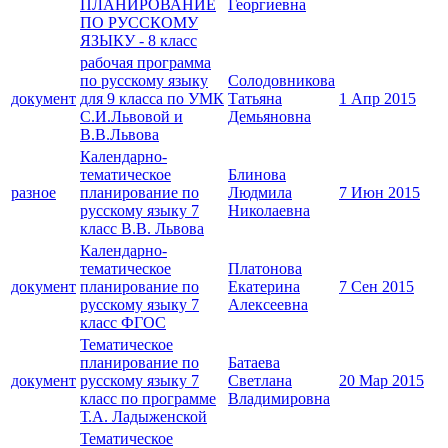
ПЛАНИРОВАНИЕ
Георгиевна
ПО РУССКОМУ
ЯЗЫКУ - 8 класс
рабочая программа
по русскому языку
Солодовникова
документ
для 9 класса по УМК
Татьяна
1 Апр 2015
С.И.Львовой и
Демьяновна
В.В.Львова
Календарно-
тематическое
Блинова
разное
планирование по
Людмила
7 Июн 2015
русскому языку 7
Николаевна
класс В.В. Львова
Календарно-
тематическое
Платонова
документ
планирование по
Екатерина
7 Сен 2015
русскому языку 7
Алексеевна
класс ФГОС
Тематическое
планирование по
Батаева
документ
русскому языку 7
Светлана
20 Мар 2015
класс по программе
Владимировна
Т.А. Ладыженской
Тематическое