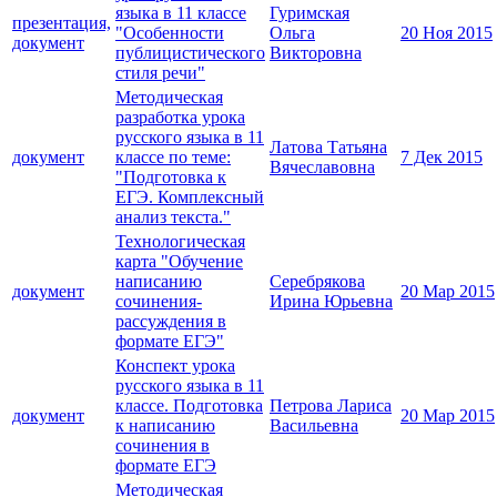
языка в 11 классе
Гуримская
презентация,
"Особенности
Ольга
20 Ноя 2015
документ
публицистического
Викторовна
стиля речи"
Методическая
разработка урока
русского языка в 11
Латова Татьяна
документ
классе по теме:
7 Дек 2015
Вячеславовна
"Подготовка к
ЕГЭ. Комплексный
анализ текста."
Технологическая
карта "Обучение
написанию
Серебрякова
документ
20 Мар 2015
сочинения-
Ирина Юрьевна
рассуждения в
формате ЕГЭ"
Конспект урока
русского языка в 11
классе. Подготовка
Петрова Лариса
документ
20 Мар 2015
к написанию
Васильевна
сочинения в
формате ЕГЭ
Методическая