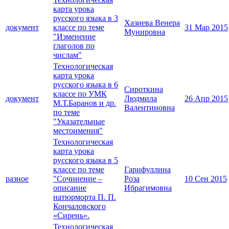
карта урока
русского языка в 3
Хазиева Венера
документ
классе по теме
31 Мар 2015
Мунировна
"Изменение
глаголов по
числам"
Технологическая
карта урока
русского языка в 6
Сироткина
классе по УМК
документ
Людмила
26 Апр 2015
М.Т.Баранов и др.
Валентиновна
по теме
"Указательные
местоимения"
Технологическая
карта урока
русского языка в 5
классе по теме
Гарифуллина
разное
"Сочинение –
Роза
10 Сен 2015
описание
Ибрагимовна
натюрморта П. П.
Кончаловского
«Сирень».
Технологическая