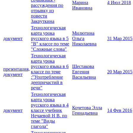
Марина
4 Июл 2018
рассуждения по
Ивановна
отрывку из
повести
Закруткина
Технологическая
карта урока
Милютина
документ
русского языка в 5
Ольга
31 Мар 2015
"В" классе по теме
Николаевна
"Сложные слова"
Технологическая
карта урока
русского языка в 6
Шестакова
презентация,
классе по теме
Евгения
20 Мар 2015
документ
:"Употребление
Васильевна
деепричастий в
речи"
Технологическая
карта урока
русского языка в 4
Кочетова Элла
документ
классе учебник
14 Фев 2016
Геннадьевна
Нечаевой Н В. по
теме "Виды
глагола"
Технологическая