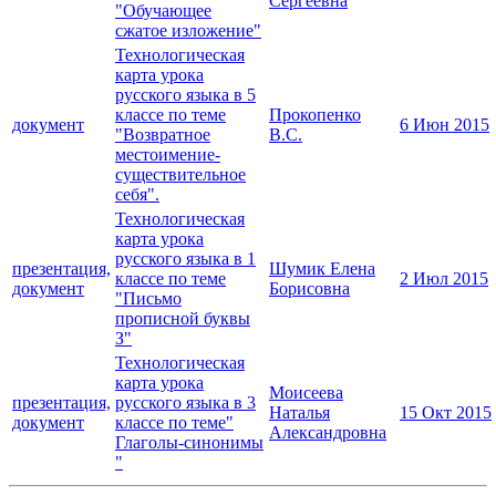
Сергеевна
"Обучающее
сжатое изложение"
Технологическая
карта урока
русского языка в 5
классе по теме
Прокопенко
документ
6 Июн 2015
"Возвратное
В.С.
местоимение-
существительное
себя".
Технологическая
карта урока
русского языка в 1
презентация,
Шумик Елена
классе по теме
2 Июл 2015
документ
Борисовна
"Письмо
прописной буквы
З"
Технологическая
карта урока
Моисеева
презентация,
русского языка в 3
Наталья
15 Окт 2015
документ
классе по теме"
Александровна
Глаголы-синонимы
"