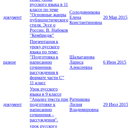
русского языка в 11
классе по теме
Солодовникова
"Основные жанры
документ
Елена
20 Мар 2015
публицистического
Константиновна
стиля. Эссе о
России. В. Набоков
"Кембридж"
Презентация к
уроку русского
языка по теме:
"Подготовка к
Шалыганова
разное
написанию
Лариса
6 Июн 2015
сочинения-
Алексеевна
рассуждения в
формате части С"
11 класс
Урок русского
языка в 9 классе
"Анализ текста при
Ратникова
документ
подготовке к
Лилия
29 Июл 201
написанию
Владимировна
сочинения –
рассуждения".
урок русского