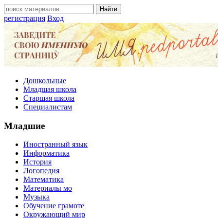
регистрация
Вход
Дошкольные
Младшая школа
Старшая школа
Специалистам
Младшие
Иностранный язык
Информатика
История
Логопедия
Математика
Материалы мо
Музыка
Обучение грамоте
Окружающий мир