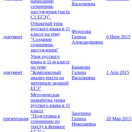
написанию
Васильевна
сочинения-
рассуждения (часть
С1 ЕГЭ)".
Открытый урок
русского языка в 11
Федосова
классе на тему
документ
Галина
6 Июн 2015
"Создание
Александровна
сочинения-
рассуждения"
Урок русского
языка в 11-м классе
по теме
Баранова
документ
"Комплексный
Галина
1 Апр 2015
анализ текста на
Васильевна
материале заданий
ЕГЭ"
Методическая
разработка урока
русского языка в 11
классе
Зацепина
"Подготовка к
презентация
Галина
20 Мар 2015
сочинению по
Николаевна
тексту в формате
ЕГЭ" с