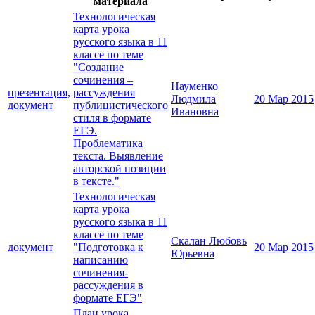
материала
Технологическая
карта урока
русского языка в 11
классе по теме
"Создание
сочинения –
Науменко
презентация,
рассуждения
Людмила
20 Мар 2015
документ
публицистического
Ивановна
стиля в формате
ЕГЭ.
Проблематика
текста. Выявление
авторской позиции
в тексте."
Технологическая
карта урока
русского языка в 11
классе по теме
Скалан Любовь
документ
"Подготовка к
20 Мар 2015
Юрьевна
написанию
сочинения-
рассуждения в
формате ЕГЭ"
План урока