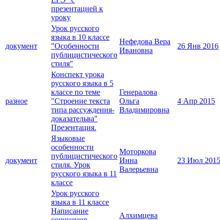
презентацией к
уроку
Урок русского
языка в 10 классе
Нефедова Вера
документ
"Особенности
26 Янв 2016
Ивановна
публицистического
стиля"
Конспект урока
русского языка в 5
классе по теме
Генералова
разное
"Строение текста
Ольга
4 Апр 2015
типа рассуждения-
Владимировна
доказательва"
Презентация.
Языковые
особенности
Моторкова
публицистического
документ
Инна
23 Июл 201
стиля. Урок
Валерьевна
русского языка в 11
классе
Урок русского
языка в 11 классе
Написание
Алхимцева
сочинения -