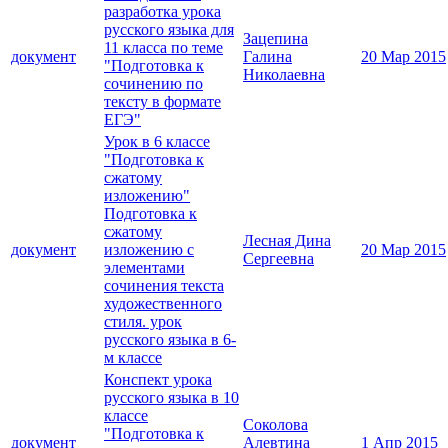
разработка урока
русского языка для
Зацепина
11 класса по теме
документ
Галина
20 Мар 2015
"Подготовка к
Николаевна
сочинению по
тексту в формате
ЕГЭ"
Урок в 6 классе
"Подготовка к
сжатому
изложению"
Подготовка к
сжатому
Лесная Дина
документ
изложению с
20 Мар 2015
Сергеевна
элементами
сочинения текста
художественного
стиля. урок
русского языка в 6-
м классе
Конспект урока
русского языка в 10
классе
Соколова
"Подготовка к
документ
Алевтина
1 Апр 2015