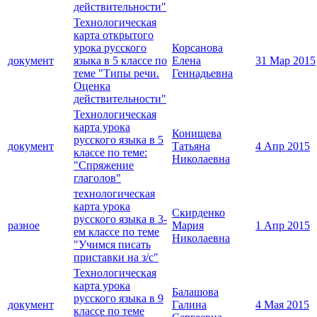
действительности"
Технологическая
карта открытого
урока русского
Корсанова
документ
языка в 5 классе по
Елена
31 Мар 2015
теме "Типы речи.
Геннадьевна
Оценка
действительности"
Технологическая
карта урока
Конищева
русского языка в 5
документ
Татьяна
4 Апр 2015
классе по теме:
Николаевна
"Спряжение
глаголов"
технологическая
карта урока
Скирденко
русского языка в 3-
разное
Мария
1 Апр 2015
ем классе по теме
Николаевна
"Учимся писать
приставки на з/с"
Технологическая
карта урока
Балашова
русского языка в 9
документ
Галина
4 Мая 2015
классе по теме