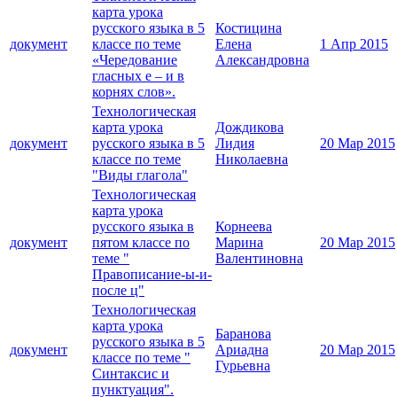
карта урока
русского языка в 5
Костицина
документ
классе по теме
Елена
1 Апр 2015
«Чередование
Александровна
гласных е – и в
корнях слов».
Технологическая
карта урока
Дождикова
документ
русского языка в 5
Лидия
20 Мар 2015
классе по теме
Николаевна
"Виды глагола"
Технологическая
карта урока
русского языка в
Корнеева
документ
пятом классе по
Марина
20 Мар 2015
теме "
Валентиновна
Правописание-ы-и-
после ц"
Технологическая
карта урока
Баранова
русского языка в 5
документ
Ариадна
20 Мар 2015
классе по теме "
Гурьевна
Синтаксис и
пунктуация".