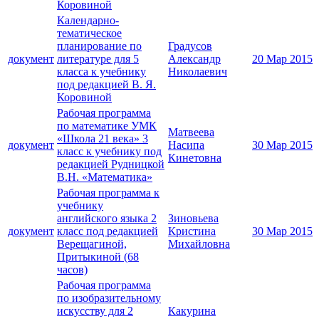
Коровиной
Календарно-
тематическое
планирование по
Градусов
документ
литературе для 5
Александр
20 Мар 2015
класса к учебнику
Николаевич
под редакцией В. Я.
Коровиной
Рабочая программа
по математике УМК
Матвеева
«Школа 21 века» 3
документ
Насипа
30 Мар 2015
класс к учебнику под
Кинетовна
редакцией Рудницкой
В.Н. «Математика»
Рабочая программа к
учебнику
английского языка 2
Зиновьева
документ
класс под редакцией
Кристина
30 Мар 2015
Верещагиной,
Михайловна
Притыкиной (68
часов)
Рабочая программа
по изобразительному
искусству для 2
Какурина