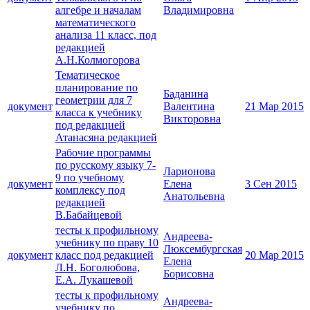
алгебре и началам
Владимировна
математического
анализа 11 класс, под
редакцией
А.Н.Колмогорова
Тематическое
планирование по
Баданина
геометрии для 7
документ
Валентина
21 Мар 2015
класса к учебнику
Викторовна
под редакцией
Атанасяна редакцией
Рабочие программы
по русскому языку 7-
Ларионова
9 по учебному
документ
Елена
3 Сен 2015
комплексу под
Анатольевна
редакцией
В.Бабайцевой
тесты к профильному
Андреева-
учебнику по праву 10
Люксембургская
документ
класс под редакцией
20 Мар 2015
Елена
Л.Н. Боголюбова,
Борисовна
Е.А. Лукашевой
тесты к профильному
Андреева-
учебнику по