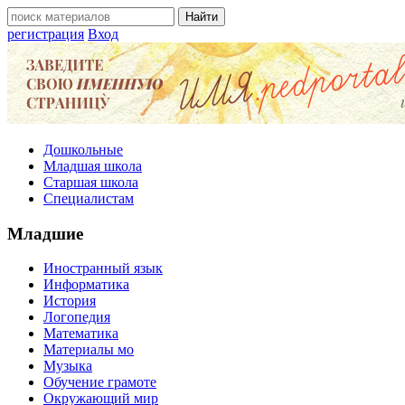
регистрация
Вход
Дошкольные
Младшая школа
Старшая школа
Специалистам
Младшие
Иностранный язык
Информатика
История
Логопедия
Математика
Материалы мо
Музыка
Обучение грамоте
Окружающий мир