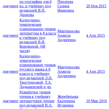
по географии для 6
Пролеева
документ
кл. к учебнику под
Галина
20 Ноя 2015
редакцией В.П.
Ивановна
Дронова
Календарно-
тематическое
планирование уроков
Мартиросова
литературы в 8 классе
документ
Анжела
4 Апр 2015
к учебнику под
Андреевна
редакцией В.Я.
Коровиной. (68
часов)
Календарно-
тематическое
планирование уроков
Мартиросова
русского языка в 8
документ
Анжела
4 Апр 2015
классе к учебнику
Андреевна
под редакцией Л.Н.
Тростенцовой, Т.А.
Ладыженской и др.
Разработки уроков
чтения к учебнику
Жеребятьева
документ
литературное чтение
Екатерина
19 Мар 2016
под редакцией В.А.
Игоревна