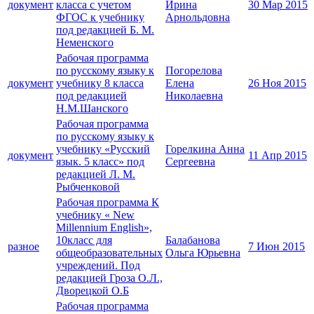
документ
класса с учетом
Ирина
30 Мар 2015
ФГОС к учебнику
Арнольдовна
под редакцией Б. М.
Неменского
Рабочая программа
по русскому языку к
Погорелова
документ
учебнику 8 класса
Елена
26 Ноя 2015
под редакцией
Николаевна
Н.М.Шанского
Рабочая программа
по русскому языку к
учебнику «Русский
Горелкина Анна
документ
11 Апр 2015
язык. 5 класс» под
Сергеевна
редакцией Л. М.
Рыбченковой
Рабочая программа К
учебнику « New
Millennium English»,
10класс для
Балабанова
разное
7 Июн 2015
общеобразовательных
Ольга Юрьевна
учреждений. Под
редакцией Гроза О.Л.,
Дворецкой О.Б
Рабочая программа