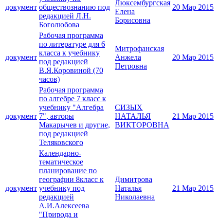
Люксембургская
документ
обществознанию под
20 Мар 2015
Елена
редакцией Л.Н.
Борисовна
Боголюбова
Рабочая программа
по литературе для 6
Митрофанская
класса к учебнику
документ
Анжела
20 Мар 2015
под редакцией
Петровна
В.Я.Коровиной (70
часов)
Рабочая программа
по алгебре 7 класс к
учебнику "Алгебра
СИЗЫХ
документ
7", авторы
НАТАЛЬЯ
21 Мар 2015
Макарычев и другие,
ВИКТОРОВНА
под редакцией
Теляковского
Календарно-
тематическое
планирование по
географии 8класс к
Димитрова
документ
учебнику под
Наталья
21 Мар 2015
редакцией
Николаевна
А.И.Алексеева
"Природа и