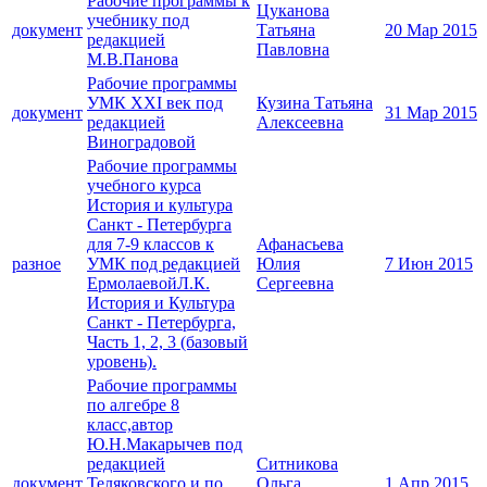
Рабочие программы к
Цуканова
учебнику под
документ
Татьяна
20 Мар 2015
редакцией
Павловна
М.В.Панова
Рабочие программы
УМК XXI век под
Кузина Татьяна
документ
31 Мар 2015
редакцией
Алексеевна
Виноградовой
Рабочие программы
учебного курса
История и культура
Санкт - Петербурга
для 7-9 классов к
Афанасьева
разное
УМК под редакцией
Юлия
7 Июн 2015
ЕрмолаевойЛ.К.
Сергеевна
История и Культура
Санкт - Петербурга,
Часть 1, 2, 3 (базовый
уровень).
Рабочие программы
по алгебре 8
класс,автор
Ю.Н.Макарычев под
редакцией
Ситникова
документ
Теляковского и по
Ольга
1 Апр 2015