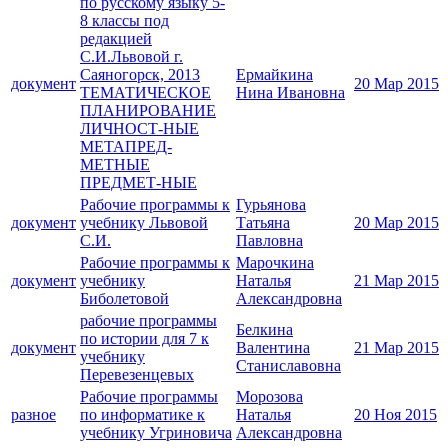
по русскому языку 5-
8 классы под
редакцией
С.И.Львовой г.
Саяногорск, 2013
Ермайкина
документ
20 Мар 2015
ТЕМАТИЧЕСКОЕ
Нина Ивановна
ПЛАНИРОВАНИЕ
ЛИЧНОСТ-НЫЕ
МЕТАПРЕД-
МЕТНЫЕ
ПРЕДМЕТ-НЫЕ
Рабочие программы к
Гурьянова
документ
учебнику Львовой
Татьяна
20 Мар 2015
С.И.
Павловна
Рабочие программы к
Марочкина
документ
учебнику
Наталья
21 Мар 2015
Биболетовой
Александровна
рабочие программы
Белкина
по истории для 7 к
документ
Валентина
21 Мар 2015
учебнику
Станиславовна
Перевезенцевых
Рабочие программы
Морозова
разное
по информатике к
Наталья
20 Ноя 2015
учебнику Угриновича
Александровна