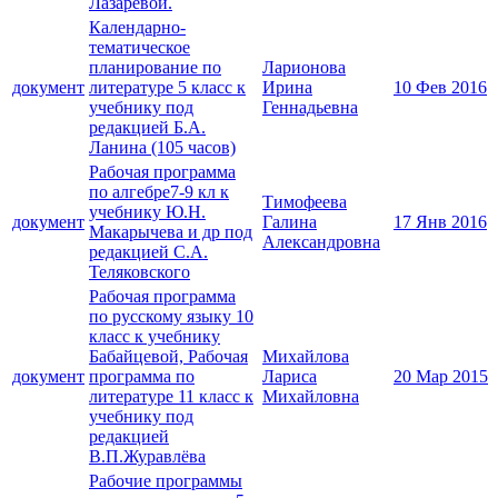
Лазаревой.
Календарно-
тематическое
планирование по
Ларионова
документ
литературе 5 класс к
Ирина
10 Фев 2016
учебнику под
Геннадьевна
редакцией Б.А.
Ланина (105 часов)
Рабочая программа
по алгебре7-9 кл к
Тимофеева
учебнику Ю.Н.
документ
Галина
17 Янв 2016
Макарычева и др под
Александровна
редакцией С.А.
Теляковского
Рабочая программа
по русскому языку 10
класс к учебнику
Бабайцевой, Рабочая
Михайлова
документ
программа по
Лариса
20 Мар 2015
литературе 11 класс к
Михайловна
учебнику под
редакцией
В.П.Журавлёва
Рабочие программы