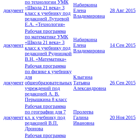
по технологии УМК
Набиркина
«Школа 21 века» 3
документ
Елена
28 Авг 2015
класс к учебнику под
Владимировна
редакцией Лутцевой
Е.А. «Технология»
Рабочая программа
по математике УМК
Набиркина
«Школа 21 века» 3
документ
Елена
14 Сен 2015
класс к учебнику под
Владимировна
редакцией Рудницкой
В.Н. «Математика»
Рабочая программа
по физике к учебнику
для
Клыгина
документ
общеобразовательных
Татьяна
26 Сен 2015
учреждений под
Александровна
редакцией А. В.
Перышкина 8 класс
Рабочая программа
по географии для 7
Пролеева
документ
кл. к учебнику под
Галина
20 Ноя 2015
редакцией В.П.
Ивановна
Дронова
Рабочая программа