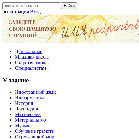
регистрация
Вход
Дошкольные
Младшая школа
Старшая школа
Специалистам
Младшие
Иностранный язык
Информатика
История
Логопедия
Математика
Материалы мо
Музыка
Обучение грамоте
Окружающий мир