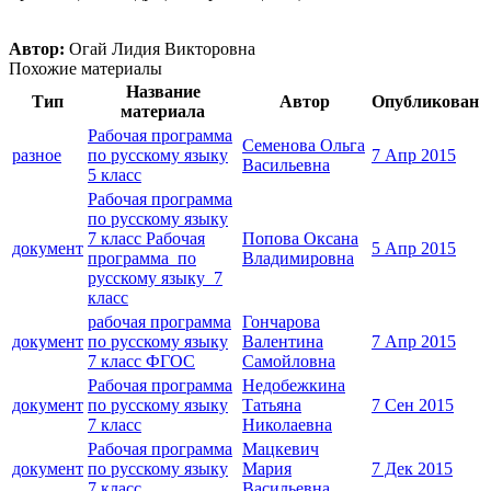
Автор:
Огай Лидия Викторовна
Похожие материалы
Название
Тип
Автор
Опубликован
материала
Рабочая программа
Семенова Ольга
разное
по русскому языку
7 Апр 2015
Васильевна
5 класс
Рабочая программа
по русскому языку
7 класс Рабочая
Попова Оксана
документ
5 Апр 2015
программа по
Владимировна
русскому языку 7
класс
рабочая программа
Гончарова
документ
по русскому языку
Валентина
7 Апр 2015
7 класс ФГОС
Самойловна
Рабочая программа
Недобежкина
документ
по русскому языку
Татьяна
7 Сен 2015
7 класс
Николаевна
Рабочая программа
Мацкевич
документ
по русскому языку
Мария
7 Дек 2015
7 класс
Васильевна